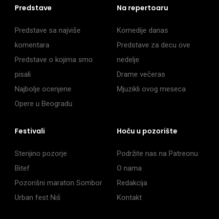
Predstave
Na repertoaru
Predstave sa najviše
Komedije danas
komentara
Predstave za decu ove
Predstave o kojima smo
nedelje
pisali
Drame večeras
Najbolje ocenjene
Mjuzikli ovog meseca
Opere u Beogradu
Festivali
Hoću u pozorište
Sterijino pozorje
Podržite nas na Patreonu
Bitef
O nama
Pozorišni maraton Sombor
Redakcija
Urban fest Niš
Kontakt