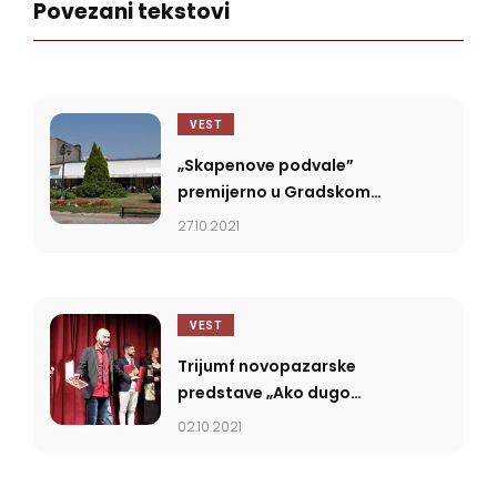
Povezani tekstovi
VEST
„Skapenove podvale”
premijerno u Gradskom
pozorištu Jagodine
27.10.2021
VEST
Trijumf novopazarske
predstave „Ako dugo
gledaš u ponor” na
02.10.2021
Festivalu „Joakim Vujić”