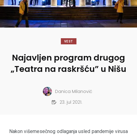
VEST
Najavljen program drugog
„Teatra na raskršću” u Nišu
Danica Milanović
23. jul 2021.
Nakon višemesečnog odlaganja usled pandemije virusa