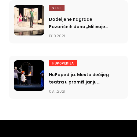
VEST
Dodeljene nagrade
Pozorišnih dana „Milivoje
Martinović Martin”
13.10.2021
HUPOPEDIJA
HuPopedija: Mesto dečijeg
teatra u promišljanju
pozorišne publike
08.11.2021