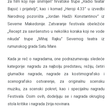
za film koji nije snimljen” hrvatske trupe „Radio teatar
Bajsić i prijatelji”, kao i komad „Heroji 4.33” u izvedbi
Narodnog pozorišta „Jordan Hadži Konstantinov” iz
Severne Makedonije. Zatvaranje festivala obeležiće
„Recept za savršenstvo u nekoliko koraka koji ne vode
nikuda” trupe „Mihaj Rajku” Severnog teatra iz
rumunskog grada Satu Mare.
Kada je reč o nagradama, one podrazumevaju sledeće
kategorije: nagradu za najbolju predstavu, režiju, četiri
glumačke nagrade, nagrade za kostimografsko i
scenografsko ostvarenje, za originalnu scensku
muziku, za scenski pokret, kao i specijalnu nagradu
Festivala. Osim ovih, dodeljuju se i nagrada okruglog
stola kritike i nagrada žirija novinara.