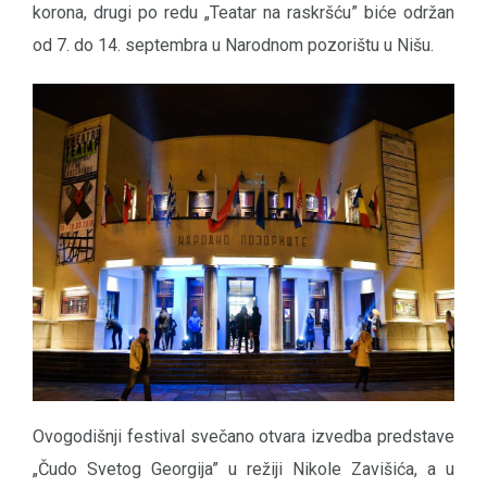
korona, drugi po redu „Teatar na raskršću” biće održan
od 7. do 14. septembra u Narodnom pozorištu u Nišu.
Ovogodišnji festival svečano otvara izvedba predstave
„Čudo Svetog Georgija” u režiji Nikole Zavišića, a u