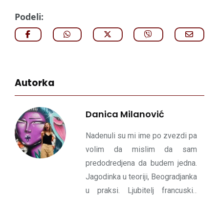
Podeli:
Autorka
Danica Milanović
Nadenuli su mi ime po zvezdi pa
volim da mislim da sam
predodredjena da budem jedna.
Jagodinka u teoriji, Beogradjanka
u praksi. Ljubitelj francuskih
simbolista, kućnih žurki, Ibsena i
glasne muzike.