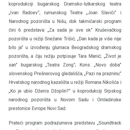
koprodukciji bugarskog Dramsko-lutkarskog teatra
„Ivan Radoev”, rumunskog Teatra „Joan Slaviči” i
Narodnog pozorišta u Nišu, dok takmičarski program
čini 6 predstava: „Za sada je sve ok” Kruševačkog
pozorišta u režiji Snežane Trišić; „Dan kada ja više nije
bilo ja” u izvođenju glumaca Beogradskog dramskog
pozorišta, a čiju režiju potpisuje Tara Manić; „Život je
san” bugarskog „Teatra Zong”; Kons: „Novo doba”
slovenskog Prešnerovog gledališča; „Pazi na prazninu”
Hrvatskog narodnog kazališta u režiji Romana Nikolića i
„Ko je ubio Dženis Džoplin?” u koprodukciji Srpskog
narodnog pozorišta u Novom Sadu i Omladinske
prestonice Evrope Novi Sad.
Prateći program podrazumeva predstavu „Soundtrack