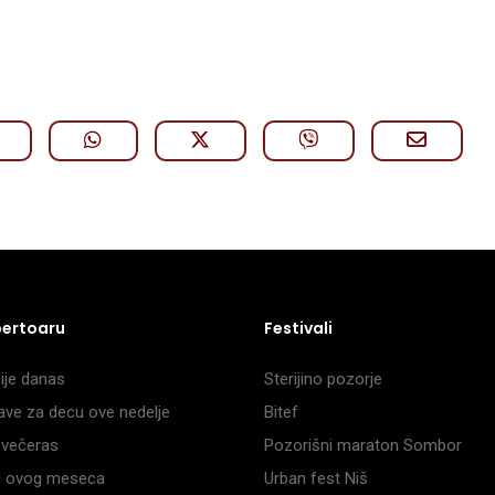
pertoaru
Festivali
je danas
Sterijino pozorje
ave za decu ove nedelje
Bitef
večeras
Pozorišni maraton Sombor
li ovog meseca
Urban fest Niš