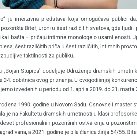
je” je imerzivna predstava koja omogućava publici da
 pozorišta Bitef, uroni u šest različitih svetova, gde ljudi i
rika i bašta – pričaju intimne monologe o usamljenosti. 
lesa, šest različitih priča u šest različitih, intimnih prosto
zbudljive taktilnosti za publiku.
u „Bojan Stupica” dodeljuje Udruženje dramskih umetnik
e 34. dobitnica ovog priznanja. U ovogodišnjoj konkurenc
jerno izvedenih u periodu od 1. aprila 2019. do 31. marta
rođena 1990. godine u Novom Sadu. Osnovne i master st
šila je na Fakultetu dramskih umetnosti u klasi profesorke
 deset profesionalnih pozorišnih ostvarenja u pozorištim
rađivana, a 2021. godine je bila članica žirija 54/55. Bitef