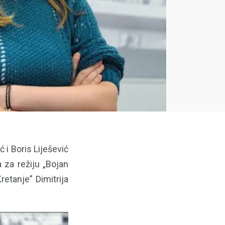
 i Boris Liješević
 za režiju „Bojan
retanje” Dimitrija