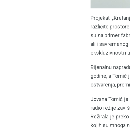
Projekat „Kretan
različite prostore
su na primer fab
ali i savremenog p
ekskluzivnosti i u
Bijenalnu nagrad
godine, a Tomić j
ostvarenja, premi
Jovana Tomić je 
radio režije zavr
Režirala je preko
kojih su mnoga nag