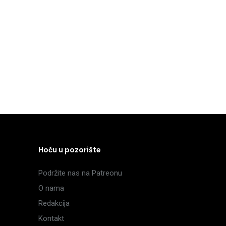
Hoću u pozorište
Podržite nas na Patreonu
O nama
Redakcija
Kontakt