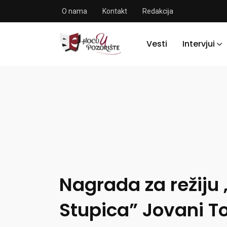
O nama
Kontakt
Redakcija
Vesti
Intervjui
Nagrada za režiju
Stupica” Jovani T