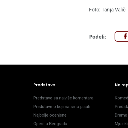
Foto: Tanja Valič
Podeli:
Predstave
Na re
Predstave sa najviše komentara
Komedi
Predstave o kojima smo pisali
Predst
Najbolje ocenjene
Drame 
Opere u Beogradu
Mjuzik