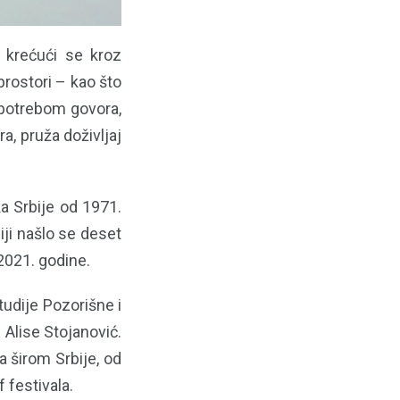
, krećući se kroz
 prostori – kao što
Upotrebom govora,
ra, pruža doživljaj
a Srbije od 1971.
iji našlo se deset
 2021. godine.
udije Pozorišne i
 Alise Stojanović.
a širom Srbije, od
 festivala.