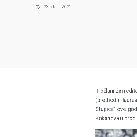
23. dec. 2021.
Tročlani žiri red
(prethodni laure
Stupica” ove godi
Kokanova u produk