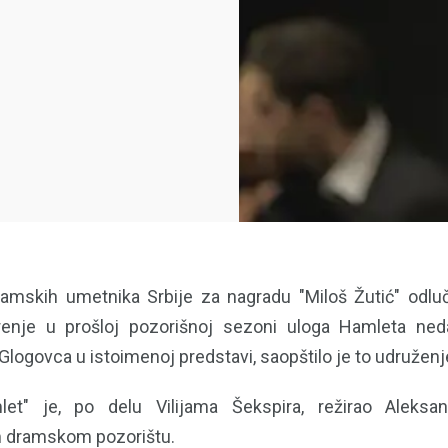
ramskih umetnika Srbije za nagradu "Miloš Žutić" odluč
enje u prošloj pozorišnoj sezoni uloga Hamleta ne
logovca u istoimenoj predstavi, saopštilo je to udruženj
let" je, po delu Vilijama Šekspira, režirao Aleksa
 dramskom pozorištu.