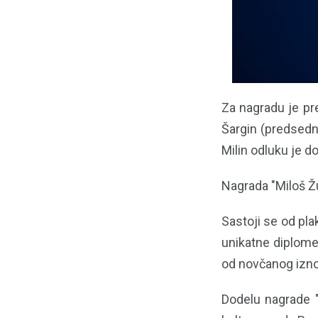
Za nagradu je pr
Šargin (predsedni
Milin odluku je 
Nagrada "Miloš Žu
Sastoji se od pl
unikatne diplome 
od novčanog izn
Dodelu nagrade "