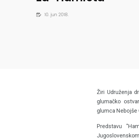
10. jun 2018.
Žiri Udruženja d
glumačko ostvar
glumca Nebojše G
Predstavu "Ham
Jugoslovenskom