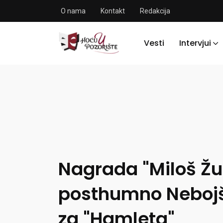
O nama
Kontakt
Redakcija
Vesti
Intervjui
Nagrada "Miloš Žu
posthumno Nebojš
za "Hamleta"