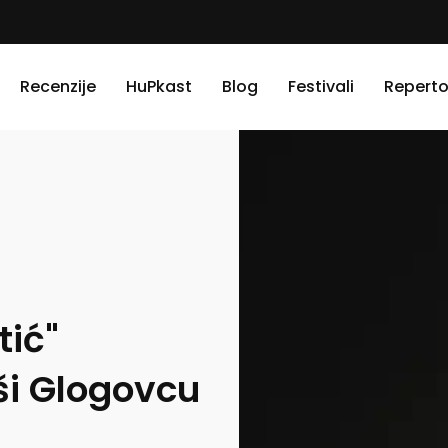
Recenzije
HuPkast
Blog
Festivali
Reperto
tić"
i Glogovcu