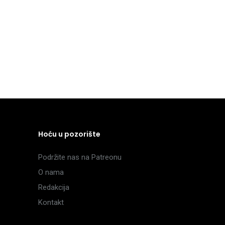
Hoću u pozorište
Podržite nas na Patreonu
O nama
Redakcija
Kontakt