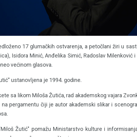
edloženo 17 glumačkih ostvarenja, a petočlani žiri u sas
ca), Isidora Minić, Anđelika Simić, Radoslav Milenković 
doneo većinom glasova.
tić" ustanovljena je 1994. godine.
akete sa likom Miloša Žutića, rad akademskog vajara Zvon
na pergamentu čiji je autor akademski slikar i scenograf
osa.
Miloš Žutić" pomažu Ministarstvo kulture i informisanja 