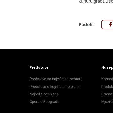
kulturu grada Beo
Podeli:
Predstave
Na re
Predstave sa najviše komentara
Komedi
Predstave o kojima smo pisali
Predst
Najbolje ocenjene
Drame 
Opere u Beogradu
Mjuzik