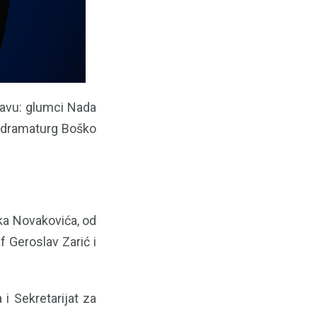
tavu: glumci Nada
i dramaturg Boško
ka Novakovića, od
 Geroslav Zarić i
i Sekretarijat za