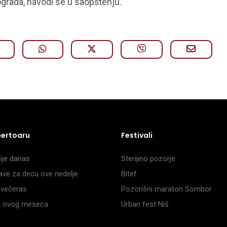
grada, navodi se u saopštenju.
pertoaru
Festivali
je danas
Sterijino pozorje
ave za decu ove nedelje
Bitef
večeras
Pozorišni maraton Sombor
li ovog meseca
Urban fest Niš