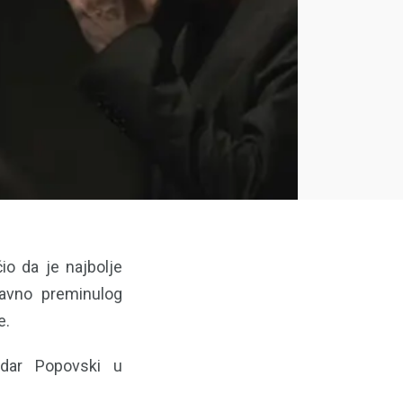
io da je najbolje
davno preminulog
e.
ndar Popovski u