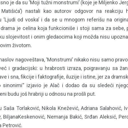
asno je da su ‘Moji tužni monstrumi’ (koje je Miljenko Je
Matišića’) nastali kao autorov odgovor na reakciju h
‘Ljudi od voska’ i da se u mnogom referišu na original
 drama je celina koja funkcioniše i stoji sama za sebe, 
u slojevitost i onim gledaocima koji možda nisu upozn
orovim životom.
naslov nagoveštava, ‘Monstrumi’ nikako nisu samo pravoli
već i gradacijski: u hrabrosti izraza, poigravanju sa ža
 i sna, fikcije i faktografije, iluzije i istine, jer za drams
 sinonimi“ izjavio je Alač i dodao da su sledeći njeg
ni budu još hrabriji u odnosu na prošli put.
u Saša Torlaković, Nikola Knežević, Adriana Salahović, I
, BiljanaKeskenović, Nemanja Bakić, Srđan Aleksić, Per
a Petrović.