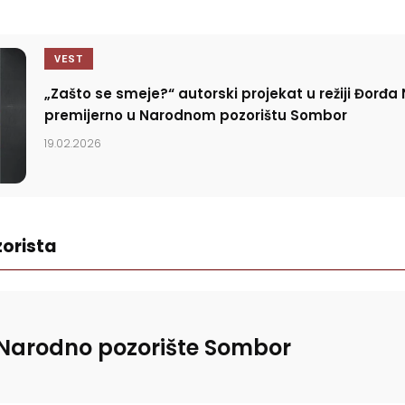
VEST
„Zašto se smeje?“ autorski projekat u režiji Đorđa
premijerno u Narodnom pozorištu Sombor
19.02.2026
orista
Narodno pozorište Sombor