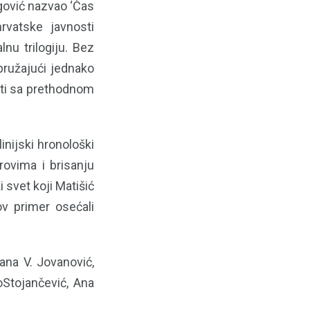
rgović nazvao ‘Čas
rvatske javnosti
nu trilogiju. Bez
pružajući jednako
ati sa prethodnom
nijski hronološki
nrovima i brisanju
ki svet koji Matišić
ov primer osećali
vana V. Jovanović,
oStojančević, Ana