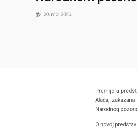
20. maj 2026.
Premijera predsta
Alača, zakazana
Narodnog pozori
O novoj predstavi