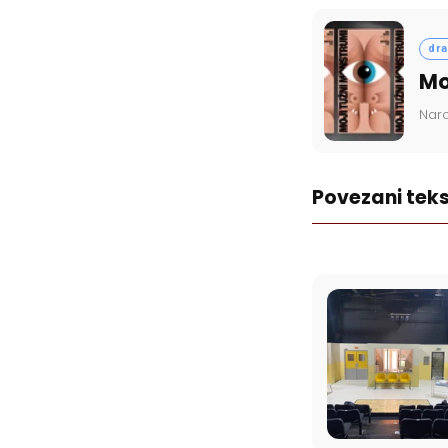
dr
Mo
Nar
Povezani teks