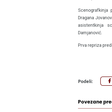
Scenografkinja 
Dragana Jovanovi
asistentkinja sc
Damjanović.
Prva repriza preds
Podeli:
Povezane pr