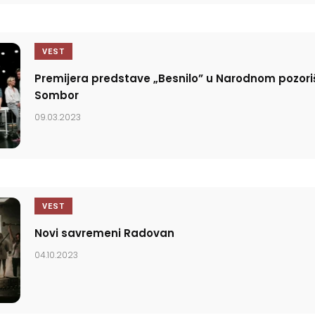
VEST
Premijera predstave „Besnilo” u Narodnom pozori
Sombor
09.03.2023
VEST
Novi savremeni Radovan
04.10.2023