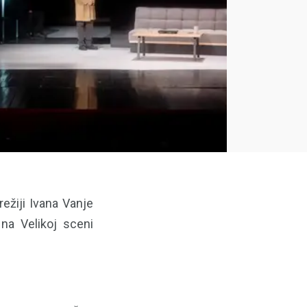
ežiji Ivana Vanje
na Velikoj sceni