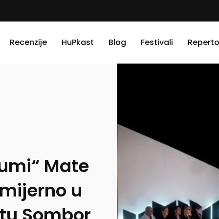
Recenzije
HuPkast
Blog
Festivali
Reperto
rumi“ Mate
emijerno u
tu Sombor