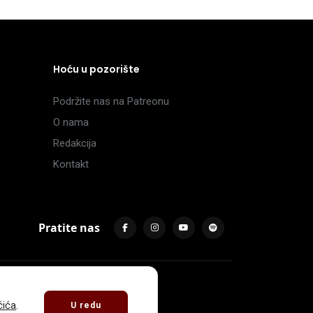
Hoću u pozorište
Podržite nas na Patreonu
O nama
Redakcija
Kontakt
Pratite nas
čića
.
U redu