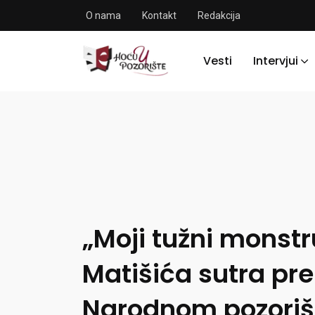
O nama
Kontakt
Redakcija
Vesti
Intervjui
„Moji tužni monst
Matišića sutra pr
Narodnom pozoriš