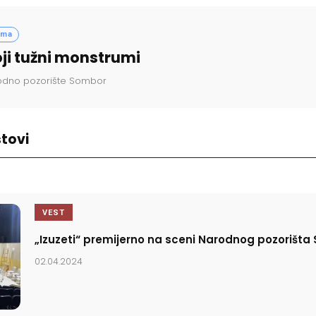
ama
ji tužni monstrumi
odno pozorište Sombor
tovi
VEST
„Izuzeti“ premijerno na sceni Narodnog pozorišt
02.04.2024