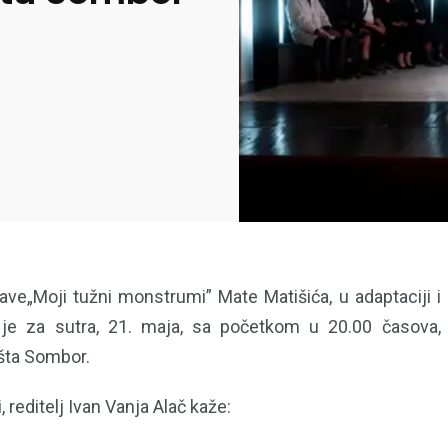
ve„Moji tužni monstrumi” Mate Matišića, u adaptaciji i r
 je za sutra, 21. maja, sa početkom u 20.00 časova, 
šta Sombor.
, reditelj Ivan Vanja Alač kaže: