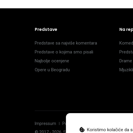
Predstave
Na re
Predstave sa najviše komentara
Komedi
Predstave o kojima smo pisali
Predst
Najbolje ocenjene
Drame 
Opere u Beogradu
Mjuzik
Impressum
Politika privatnosti
Uslovi korišćenj
Koristimo kolačiće da s
© 2017 -
2026
. Sva prava zadržava Hoću u pozorište