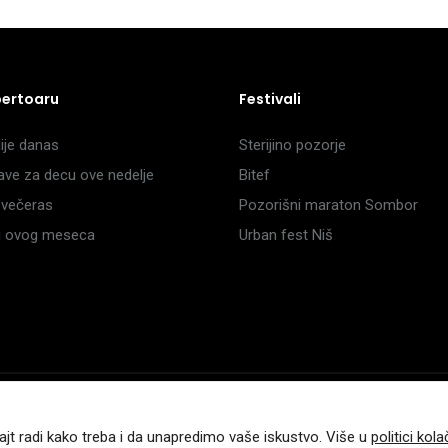
pertoaru
Festivali
je danas
Sterijino pozorje
ave za decu ove nedelje
Bitef
večeras
Pozorišni maraton Sombor
li ovog meseca
Urban fest Niš
a
ajt radi kako treba i da unapredimo vaše iskustvo. Više u
politici kola
.