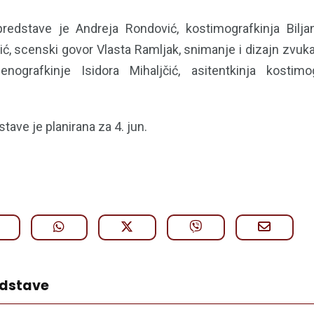
predstave je Andreja Rondović, kostimografkinja Bilja
ć, scenski govor Vlasta Ramljak, snimanje i dizajn zvuka
enografkinje Isidora Mihaljčić, asitentkinja kostimo
tave je planirana za 4. jun.
edstave