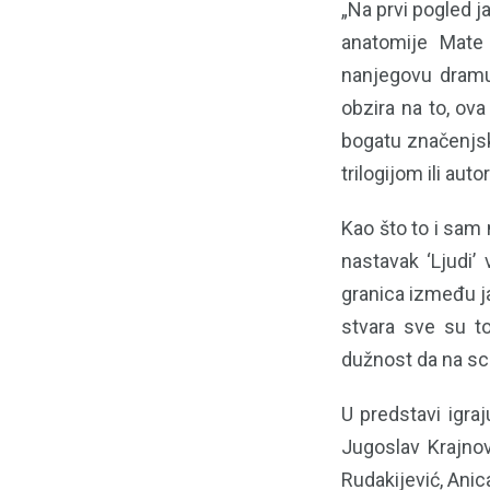
„Na prvi pogled j
anatomije Mate 
nanjegovu dramu 
obzira na to, ova
bogatu značenjsk
trilogijom ili aut
Kao što to i sam 
nastavak ‘Ljudi’ 
granica između jave
stvara sve su to
dužnost da na sce
U predstavi igraj
Jugoslav Krajnov
Rudakijević, Anic