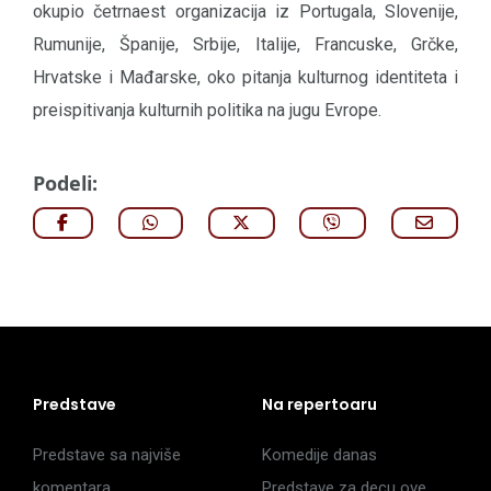
okupio četrnaest organizacija iz Portugala, Slovenije,
Rumunije, Španije, Srbije, Italije, Francuske, Grčke,
Hrvatske i Mađarske, oko pitanja kulturnog identiteta i
preispitivanja kulturnih politika na jugu Evrope.
Podeli:
Predstave
Na repertoaru
Predstave sa najviše
Komedije danas
komentara
Predstave za decu ove