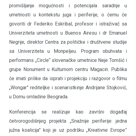
promišljanje mogućnosti i potencijala saradnje u
umetnosti u kontekstu juga i periferije, o čemu će
govoriti dr Federiko Eskribal, profesor i istraživač sa
Univerziteta umetnosti u Buenos Airesu i dr Emanuel
Negrije, direktor Centra za političke i društvene studije
sa Univerziteta u Monpeljeu. Program obuhvata i
performans „Circle“ slovenačke umetnice Neje Tomšić i
grupe Nonument u Kulturnom centru Magacin. Publika
će imati prilike da isprati i projekciju i razgovor o filmu
„Wongar” rediteljke i scenaristkinje Andrijane Stojković,
u Domu omladine Beograda.
Konferencija se realizuje kao završni događaj
četvorogodišnjeg projekta „Snažnije periferije: jedna
južna koalicija” koji je uz podršku „Kreativne Evrope”