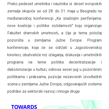
Preko pedeset umetnika i naučnika iz deset evropskih
zemalja okupiće se od 28. do 31. maja u Beogradu na
međunarodnoj konferenciji „Ka snažnijim periferijama:
nove koalicije i politike solidarnosti” koju organizuje
Fakultet dramskih umetnosti, a čija je tema položaj
pozorišta u zemljama Južne Evrope. Program
konferencije, koja će se održati u Jugoslovenskoj
kinoteci, obuhvatiće niz izlaganja, diskusija i umetničkih
programa na teme politika decentralizacije i
dekolonizacije u kulturi, odnosa sever-jug u pozorišnim
politikama i praksama, pozicije nezavisnih izvođačkih
scena u zemljama Južne Evrope, odgovarajućih sistema
podrške za sektorski razvoj i mnoge druge.