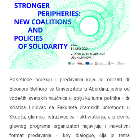
Posetioce očekuju i predavanja koja će održati dr
Eleonora Belfiore sa Univerziteta u Aberdinu, jedna od
vodećih svetskih naučnica u polju kulturne politike i dr
Kristina Lelovac sa Fakulteta dramskih umetnosti u
Skoplju, glumica, istraživačica i aktivistkinja, a u okviru
glavnog programa organizatori najavljuju i inovativni
format predavanja – key dialogue, čija je tema