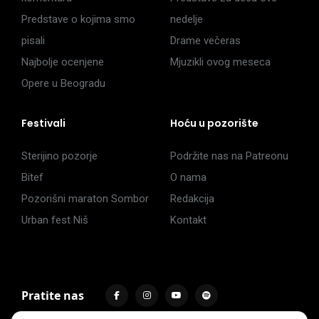
Predstave o kojima smo
nedelje
pisali
Drame večeras
Najbolje ocenjene
Mjuzikli ovog meseca
Opere u Beogradu
Festivali
Hoću u pozorište
Sterijino pozorje
Podržite nas na Patreonu
Bitef
O nama
Pozorišni maraton Sombor
Redakcija
Urban fest Niš
Kontakt
Pratite nas