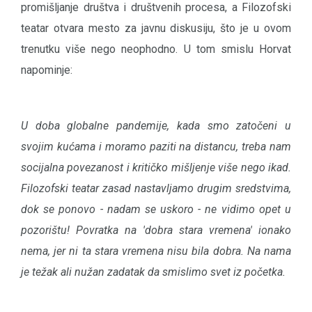
promišljanje društva i društvenih procesa, a Filozofski
teatar otvara mesto za javnu diskusiju, što je u ovom
trenutku više nego neophodno. U tom smislu Horvat
napominje:
U doba globalne pandemije, kada smo zatočeni u
svojim kućama i moramo paziti na distancu, treba nam
socijalna povezanost i kritičko mišljenje više nego ikad.
Filozofski teatar zasad nastavljamo drugim sredstvima,
dok se ponovo - nadam se uskoro - ne vidimo opet u
pozorištu! Povratka na 'dobra stara vremena' ionako
nema, jer ni ta stara vremena nisu bila dobra. Na nama
je težak ali nužan zadatak da smislimo svet iz početka.