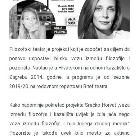
Filozofski teatar je projekat koji je započet sa ciljem da
ponovo uspostavi blisku vezu između filozofije i
pozorišta. Nastao je u Hrvatskom narodnom kazalištu u
Zagrebu 2014. godine, a programa je od sezone
2019/20. na redovnom repertoaru Bitef teatra.
Kako napominje pokretač projekta Srećko Horvat „veza
između filozofije i kazališta uvijek je bila jača nego
veza između filozofije i bilo kojega drugog medija.”
Pozorište je takođe uvek bilo mesto za aktivno