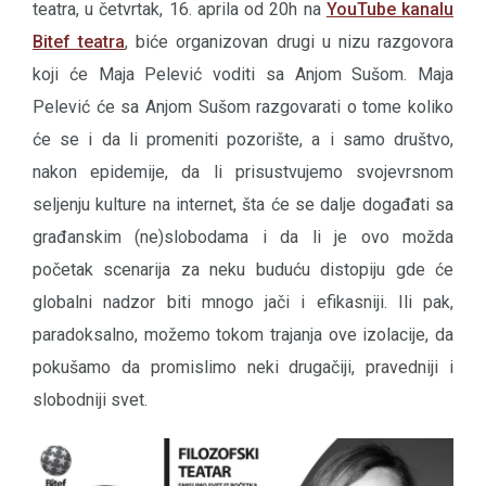
teatra, u četvrtak, 16. aprila od 20h na
YouTube kanalu
Bitef teatra
, biće organizovan drugi u nizu razgovora
koji će Maja Pelević voditi sa Anjom Sušom. Maja
Pelević će sa Anjom Sušom razgovarati o tome koliko
će se i da li promeniti pozorište, a i samo društvo,
nakon epidemije, da li prisustvujemo svojevrsnom
seljenju kulture na internet, šta će se dalje događati sa
građanskim (ne)slobodama i da li je ovo možda
početak scenarija za neku buduću distopiju gde će
globalni nadzor biti mnogo jači i efikasniji. Ili pak,
paradoksalno, možemo tokom trajanja ove izolacije, da
pokušamo da promislimo neki drugačiji, pravedniji i
slobodniji svet.