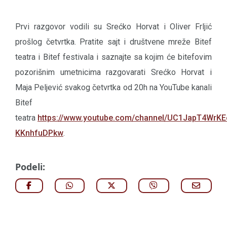
Prvi razgovor vodili su Srećko Horvat i Oliver Frljić
prošlog četvrtka. Pratite sajt i društvene mreže Bitef
teatra i Bitef festivala i saznajte sa kojim će bitefovim
pozorišnim umetnicima razgovarati Srećko Horvat i
Maja Peljević svakog četvrtka od 20h na YouTube kanali
Bitef
teatra
https://www.youtube.com/channel/UC1JapT4WrKE
KKnhfuDPkw
.
Podeli: