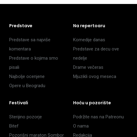
Predstave
Na repertoaru
Predstave sa najviše
Komedije danas
komentara
Predstave za decu ove
Predstave o kojima smo
nedelje
pisali
Drame večeras
Najbolje ocenjene
Mjuzikli ovog meseca
Opere u Beogradu
Festivali
Hoću u pozorište
Sterijino pozorje
Podržite nas na Patreonu
Bitef
O nama
Pozorišni maraton Sombor
Redakcija