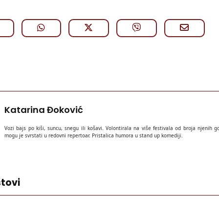
Katarina Đoković
Vozi bajs po kiši, suncu, snegu ili košavi. Volontirala na više festivala od broja njenih g
mogu je svrstati u redovni repertoar. Pristalica humora u stand up komediji.
tovi