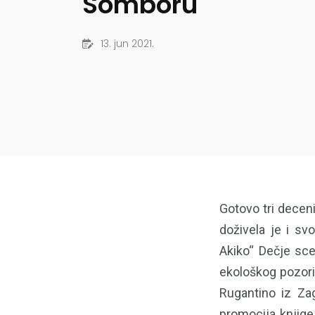
Somboru
13. jun 2021.
Gotovo tri decen
doživela je i sv
Akiko“ Dečje sce
ekološkog pozoriš
Rugantino iz Zag
promocija knjige