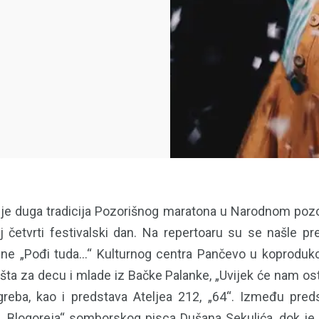
ije duga tradicija Pozorišnog maratona u Narodnom poz
oj četvrti festivalski dan. Na repertoaru su se našle p
ne „Pođi tuda...“ Kulturnog centra Pančevo u koprodukc
ta za decu i mlade iz Bačke Palanke, „Uvijek će nam osta
reba, kao i predstava Ateljea 212, „64“. Između pred
 „Blogoreja“ somborskog pisca Dušana Sekulića, dok je 