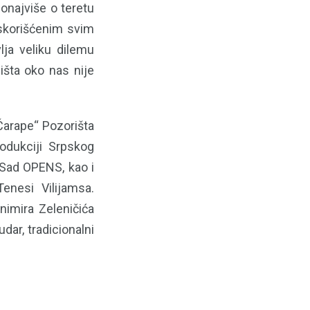
ponajviše o teretu
iskorišćenim svim
lja veliku dilemu
išta oko nas nije
Čarape“ Pozorišta
odukciji Srpskog
 Sad OPENS, kao i
enesi Vilijamsa.
nimira Zeleničića
dar, tradicionalni