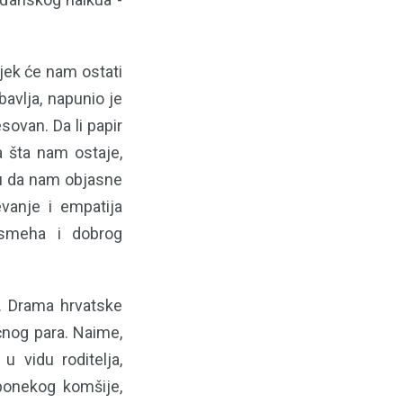
jek će nam ostati
bavlja, napunio je
sovan. Da li papir
a šta nam ostaje,
su da nam objasne
evanje i empatija
osmeha i dobrog
. Drama hrvatske
čnog para. Naime,
 vidu roditelja,
 ponekog komšije,