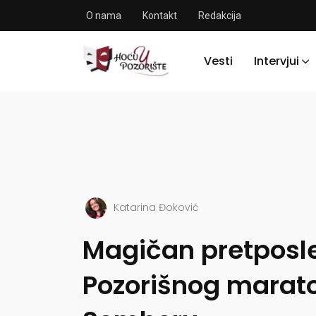
O nama
Kontakt
Redakcija
Vesti
Intervjui
Katarina Đoković
Magičan pretposl
Pozorišnog marat