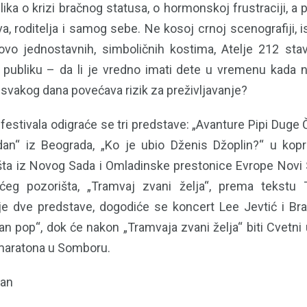
lika o krizi bračnog statusa, o hormonskoj frustraciji, a 
a, roditelja i samog sebe. Ne kosoj crnoj scenografiji, 
tovo jednostavnih, simboličnih kostima, Atelje 212 stav
ubliku – da li je vredno imati dete u vremenu kada n
 svakog dana povećava rizik za preživljavanje?
estivala odigraće se tri predstave: „Avanture Pipi Duge 
dan“ iz Beograda, „Ko je ubio Dženis Džoplin?“ u kopr
ta iz Novog Sada i Omladinske prestonice Evrope Novi
eg pozorišta, „Tramvaj zvani želja“, prema tekstu T
 dve predstave, dogodiće se koncert Lee Jevtić i Bra
čan pop“, dok će nakon „Tramvaja zvani želja“ biti Cvetni u
maratona u Somboru.
man