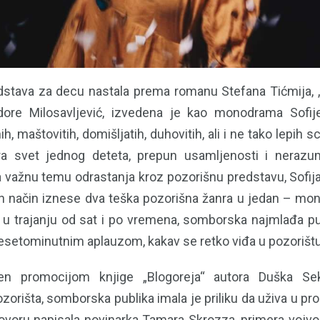
 predstava za decu nastala prema romanu Stefana Tićmija,
idore Milosavljević, izvedena je kao monodrama Sofij
, maštovitih, domišljatih, duhovitih, ali i ne tako lepih s
a svet jednog deteta, prepun usamljenosti i nerazum
a važnu temu odrastanja kroz pozorišnu predstavu, Sofija
n način iznese dva teška pozorišna žanra u jedan – m
 u trajanju od sat i po vremena, somborska najmlađa pub
setominutnim aplauzom, kakav se retko viđa u pozorištu
jen promocijom knjige „Blogoreja“ autora Duška Sek
ozorišta, somborska publika imala je priliku da uživa u pr
voru napisala novinarka Tamara Skrozza, primera vojv