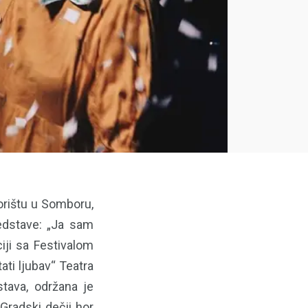
orištu u Somboru,
redstave: „Ja sam
iji sa Festivalom
ti ljubav“ Teatra
stava, održana je
Gradski dečji hor