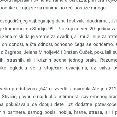
 poetike u kojoj se sa minimalno reči postiže mnogo.
ovogodišnjeg najbogatijeg dana festivala, duodrama „Uvi
 je kamerno, na Studiju 99. Par koji se već 20 godina za
i žena misli da je vreme za svadbu, ali muž i nije zaintrte
a on donosi, a šta odnosi, odnosno čega se odričemo, 
iz Zagreba, Jelena Miholjević i Dražen Čuček, pokušali 
h, strasnih, ali i kriznih scena jednog braka. Razum
ike ogledala se u stojećim ovacijama, uz salvu 
vršio predstavom „64“ u izvedbi ansambla Ateljea 212
 Štivičić, govori o najdubljoj intimnosti savremenog bra
a pokušavaju da dobiju dete. Uz dodatne poteškoće u
vnih partnera, samog posla, hobija, hrane, stresa, ali i