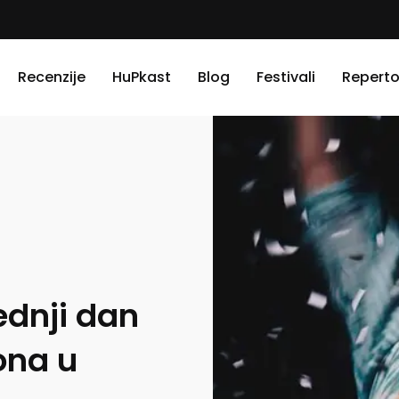
Recenzije
HuPkast
Blog
Festivali
Reperto
ednji dan
ona u