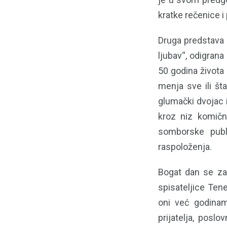
kratke rečenice i
Druga predstava 
ljubav“, odigrana
50 godina života 
menja sve ili št
glumački dvojac 
kroz niz komični
somborske publ
raspoloženja.
Bogat dan se za
spisateljice Tene
oni već godinam
prijatelja, poslo