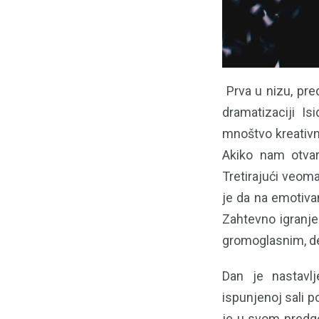
​​​​ Prva u nizu,
dramatizaciji Is
mnoštvo kreativnih
Akiko nam otvar
Tretirajući veom
je da na emotiva
Zahtevno igranje
gromoglasnim, de
Dan je nastavl
ispunjenoj sali p
je u svom predgo