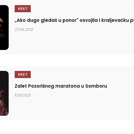
VEST
„Ako dugo gledaš u ponor" osvojila i kraljevačku p
27.06.2021
VEST
Zalet Pozorišnog maratona u Somboru
11.06.2021