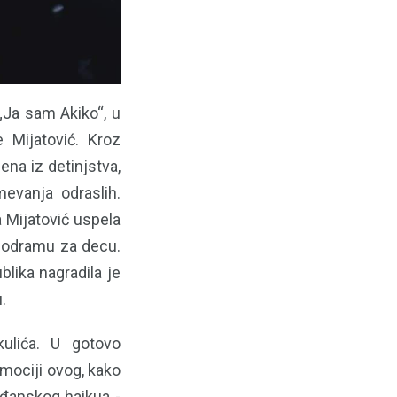
 „Ja sam Akiko“, u
e Mijatović. Kroz
cena iz detinjstva,
evanja odraslih.
 Mijatović uspela
onodramu za decu.
lika nagradila je
.
ulića. U gotovo
omociji ovog, kako
ođanskog haikua -