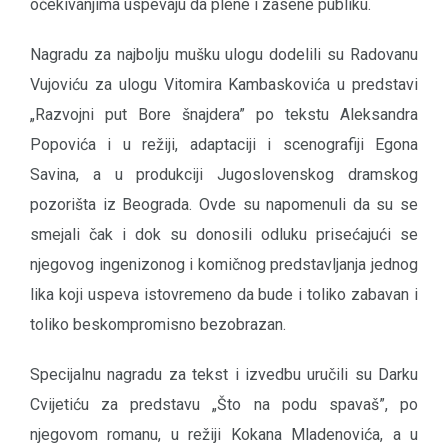
očekivanjima uspevaju da plene i zasene publiku.
Nagradu za najbolju mušku ulogu dodelili su Radovanu
Vujoviću za ulogu Vitomira Kambaskovića u predstavi
„Razvojni put Bore šnajdera” po tekstu Aleksandra
Popovića i u režiji, adaptaciji i scenografiji Egona
Savina, a u produkciji Jugoslovenskog dramskog
pozorišta iz Beograda. Ovde su napomenuli da su se
smejali čak i dok su donosili odluku prisećajući se
njegovog ingenizonog i komičnog predstavljanja jednog
lika koji uspeva istovremeno da bude i toliko zabavan i
toliko beskompromisno bezobrazan.
Specijalnu nagradu za tekst i izvedbu uručili su Darku
Cvijetiću za predstavu „Što na podu spavaš”, po
njegovom romanu, u režiji Kokana Mladenovića, a u