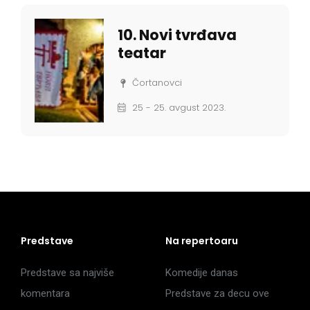
10. Novi tvrđava
teatar
Čortanovci
25 - 25. avgust 2023.
Predstave
Na repertoaru
Predstave sa najviše
Komedije danas
komentara
Predstave za decu ove