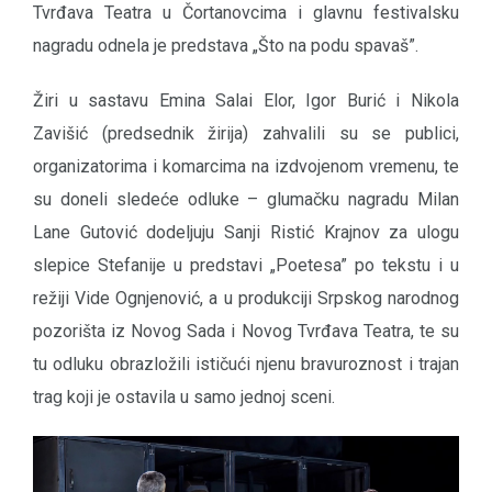
Tvrđava Teatra u Čortanovcima i glavnu festivalsku
nagradu odnela je predstava „Što na podu spavaš”.
Žiri u sastavu Emina Salai Elor, Igor Burić i Nikola
Zavišić (predsednik žirija) zahvalili su se publici,
organizatorima i komarcima na izdvojenom vremenu, te
su doneli sledeće odluke – glumačku nagradu Milan
Lane Gutović dodeljuju Sanji Ristić Krajnov za ulogu
slepice Stefanije u predstavi „Poetesa” po tekstu i u
režiji Vide Ognjenović, a u produkciji Srpskog narodnog
pozorišta iz Novog Sada i Novog Tvrđava Teatra, te su
tu odluku obrazložili ističući njenu bravuroznost i trajan
trag koji je ostavila u samo jednoj sceni.