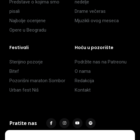
Predstave o kojima smo
nedelje
pisali
Drame večeras
Najbolje ocenjene
Mjuzikli ovog meseca
Opere u Beogradu
Festivali
Hoću u pozorište
Sterijino pozorje
Podržite nas na Patreonu
Bitef
O nama
Pozorišni maraton Sombor
Redakcija
Urban fest Niš
Kontakt
Pratite nas