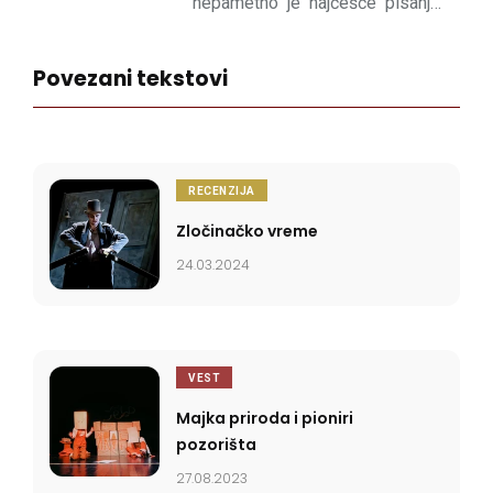
nepametno je najčešće pisanje.
Skuplja manje više isključivo
jeftine a dobre ploče, čudak.
Povezani tekstovi
RECENZIJA
Zločinačko vreme
24.03.2024
VEST
Majka priroda i pioniri
pozorišta
27.08.2023