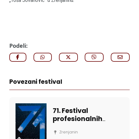
„Toša Jovanović” u Zrenjaninu.
Podeli:
Povezani festival
71. Festival
profesionalnih
pozorišta
Zrenjanin
Vojvodine