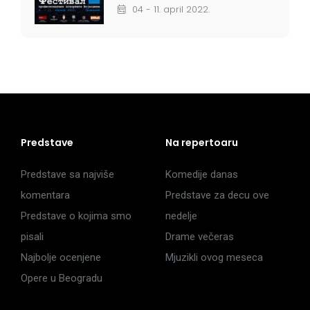
04 - 11. april 2022.
Predstave
Na repertoaru
Predstave sa najviše
Komedije danas
komentara
Predstave za decu ove
Predstave o kojima smo
nedelje
pisali
Drame večeras
Najbolje ocenjene
Mjuzikli ovog meseca
Opere u Beogradu