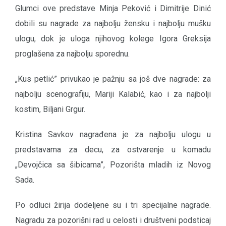
Glumci ove predstave Minja Peković i Dimitrije Dinić
dobili su nagrade za najbolju žensku i najbolju mušku
ulogu, dok je uloga njihovog kolege Igora Greksija
proglašena za najbolju sporednu.
„Kus petlić” privukao je pažnju sa još dve nagrade: za
najbolju scenografiju, Mariji Kalabić, kao i za najbolji
kostim, Biljani Grgur.
Kristina Savkov nagrađena je za najbolju ulogu u
predstavama za decu, za ostvarenje u komadu
„Devojčica sa šibicama”, Pozorišta mladih iz Novog
Sada.
Po odluci žirija dodeljene su i tri specijalne nagrade.
Nagradu za pozorišni rad u celosti i društveni podsticaj