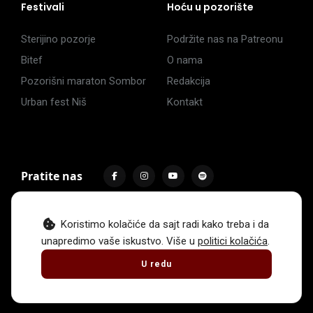
Festivali
Hoću u pozorište
Sterijino pozorje
Podržite nas na Patreonu
Bitef
O nama
Pozorišni maraton Sombor
Redakcija
Urban fest Niš
Kontakt
Pratite nas
Koristimo kolačiće da sajt radi kako treba i da
unapredimo vaše iskustvo. Više u
politici kolačića
.
Impressum
Politika privatnosti
Uslovi korišćenja
U redu
© 2017 -
2026
. Sva prava zadržava Hoću u pozorište.