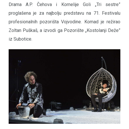
Drama A.P. Čehova i Kornelije Goli „Tri sestre”
proglašena je za najbolju predstavu na 71. Festivalu
profesionalnih pozorišta Vojvodine. Komad je režirao
Zoltan Puškaš, a izvodi ga Pozorište „Kostolanji Deže”
iz Subotice.