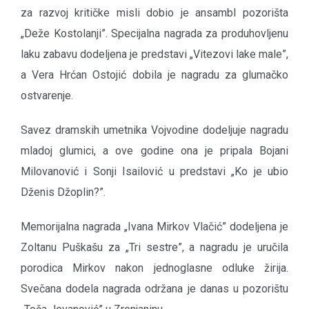
za razvoj kritičke misli dobio je ansambl pozorišta
„Deže Kostolanji”. Specijalna nagrada za produhovljenu
laku zabavu dodeljena je predstavi „Vitezovi lake male”,
a Vera Hrćan Ostojić dobila je nagradu za glumačko
ostvarenje.
Savez dramskih umetnika Vojvodine dodeljuje nagradu
mladoj glumici, a ove godine ona je pripala Bojani
Milovanović i Sonji Isailović u predstavi „Ko je ubio
Dženis Džoplin?”.
Memorijalna nagrada „Ivana Mirkov Vlačić” dodeljena je
Zoltanu Puškašu za „Tri sestre”, a nagradu je uručila
porodica Mirkov nakon jednoglasne odluke žirija.
Svečana dodela nagrada održana je danas u pozorištu