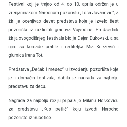
Festival koji je trajao od 4. do 10. aprila održan je u
zrenjaninskom Narodnom pozorištu „Toša Jovanović”, a
žiri je ocenjivao devet predstava koje je izvelo šest
pozorišta iz različitih gradova Vojvodine. Predsednik
žirija ovogodišnjeg festivala bio je Dejan Dukovski, a sa
njim su komade pratile i rediteljka Mia Knežević i
glumica Irena Tot.
Predstava „Dečak i mesec” u izvođenju pozorišta koje
je i domaćin festivala, dobila je nagradu za najbolju
predstavu za decu.
Nagrada za najbolju režiju pripala je Milanu Neškoviću
za predstavu „Kus petlić” koju izvodi Narodno
pozorište iz Subotice.