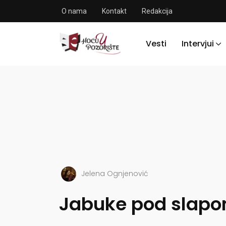
O nama
Kontakt
Redakcija
Vesti
Intervjui
Jelena Ognjenović
Jabuke pod slapo