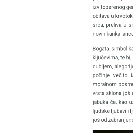
izvitoperenog gen
obitava u krvoto
srca, preliva u 
novih karika lanc
Bogata simbolika 
ključevima, te bi
dubljem, alegori
počinje večito 
moralnom posrnuć
vrsta sklona još 
jabuka će, kao u
ljudske ljubavi i
još od zabranjeno