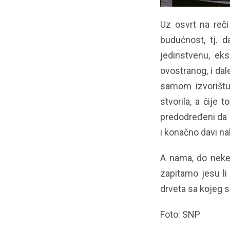
Uz osvrt na reči
budućnost, tj. d
jedinstvenu, ek
ovostranog, i da
samom izvorištu 
stvorila, a čije 
predodređeni da 
i konačno davi na
A nama, do neke
zapitamo jesu li 
drveta sa kojeg s
Foto: SNP