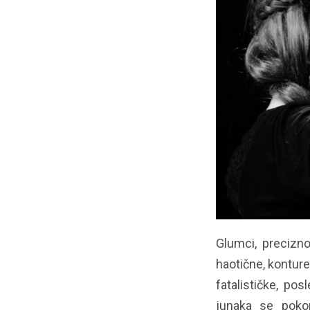
Glumci, precizn
haotične, konture
fatalističke, p
junaka se pokor