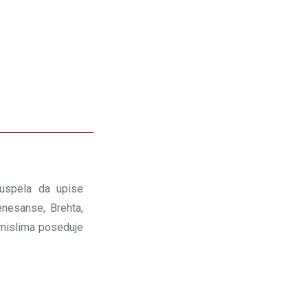
 uspela da upise
enesanse, Brehta,
u mislima poseduje