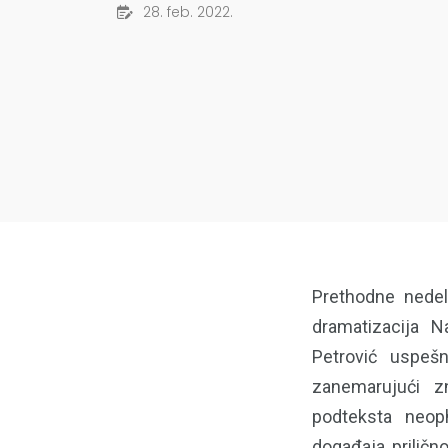
28. feb. 2022.
Prethodne nedel
dramatizacija N
Petrović uspeš
zanemarujući z
podteksta neop
događaja, priličn