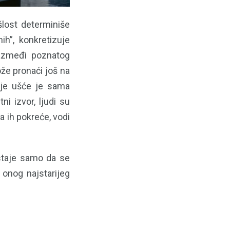
šlost determiniše
ih”, konkretizuje
razmeđi poznatog
že pronaći još na
čije ušće je sama
i izvor, ljudi su
 ih pokreće, vodi
staje samo da se
 onog najstarijeg