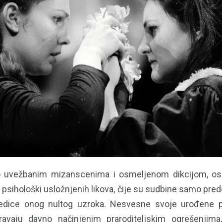
o uvežbanim mizanscenima i osmeljenom dikcijom, osli
 psihološki usložnjenih likova, čije su sudbine samo pre
osledice onog nultog uzroka. Nesvesne svoje urođene p
avaju davno načinjenim praroditeljskim ogrešenjima