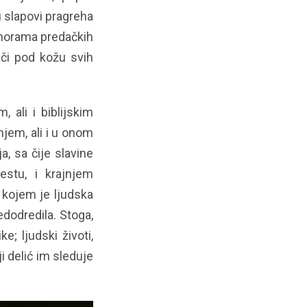
u slapovi pragreha
omorama predačkih
ači pod kožu svih
 ali i biblijskim
njem, ali i u onom
, sa čije slavine
estu, i krajnjem
 kojem je ljudska
edodredila. Stoga,
; ljudski životi,
i delić im sleduje