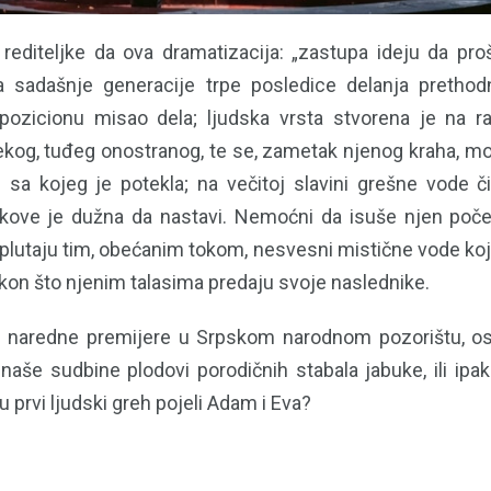
 rediteljke da ova dramatizacija: „zastupa ideju da pro
a sadašnje generacije trpe posledice delanja prethodn
spozicionu misao dela; ljudska vrsta stvorena je na 
lekog, tuđeg onostranog, te se, zametak njenog kraha, mo
sa kojeg je potekla; na večitoj slavini grešne vode 
tokove je dužna da nastavi. Nemoćni da isuše njen početn
plutaju tim, obećanim tokom, nesvesni mistične vode koja
kon što njenim talasima predaju svoje naslednike.
 naredne premijere u Srpskom narodnom pozorištu, o
naše sudbine plodovi porodičnih stabala jabuke, ili ipak
u prvi ljudski greh pojeli Adam i Eva?