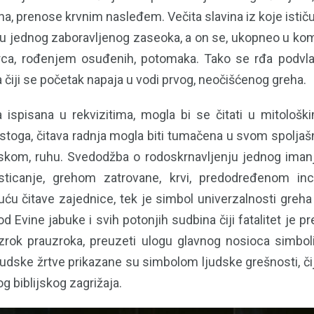
a, prenose krvnim nasleđem. Večita slavina iz koje istič
ku jednog zaboravljenog zaseoka, a on se, ukopneo u k
srca, rođenjem osuđenih, potomaka. Tako se rđa podvl
a čiji se početak napaja u vodi prvog, neočišćenog greha.
ispisana u rekvizitima, mogla bi se čitati u mitološkim,
, stoga, čitava radnja mogla biti tumačena u svom spoljaš
jskom, ruhu. Svedodžba o rodoskrnavljenju jednog imanja
isticanje, grehom zatrovane, krvi, predodređenom inc
u čitave zajednice, tek je simbol univerzalnosti greha
od Evine jabuke i svih potonjih sudbina čiji fatalitet je pr
zrok prauzroka, preuzeti ulogu glavnog nosioca simbolike
 ljudske žrtve prikazane su simbolom ljudske grešnosti, čij
g biblijskog zagrižaja.