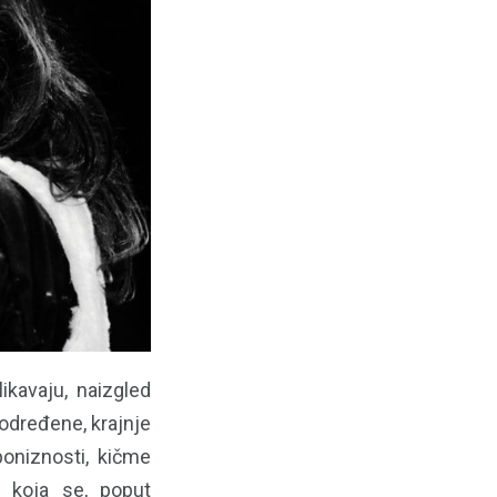
kavaju, naizgled
dodređene, krajnje
oniznosti, kičme
, koja se, poput