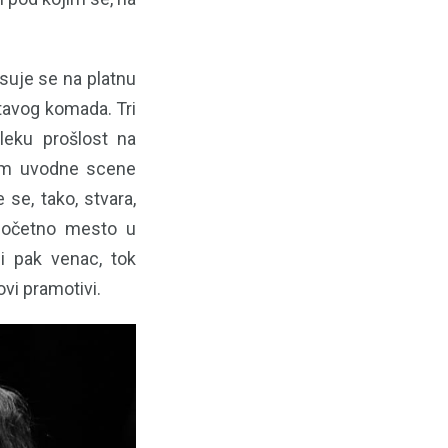
isuje se na platnu
tavog komada. Tri
aleku prošlost na
kom uvodne scene
 se, tako, stvara,
 početno mesto u
i pak venac, tok
vi pramotivi.