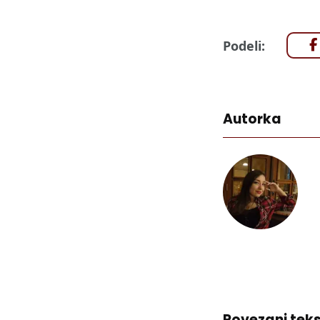
Podeli:
Autorka
Povezani teks