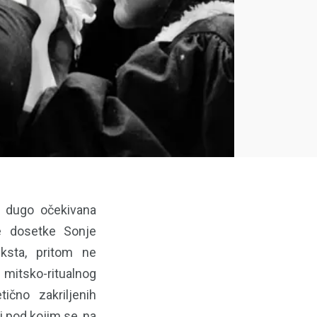
a dugo očekivana
ke dosetke Sonje
ksta, pritom ne
itsko-ritualnog
čno zakriljenih
i pod kojim se, na