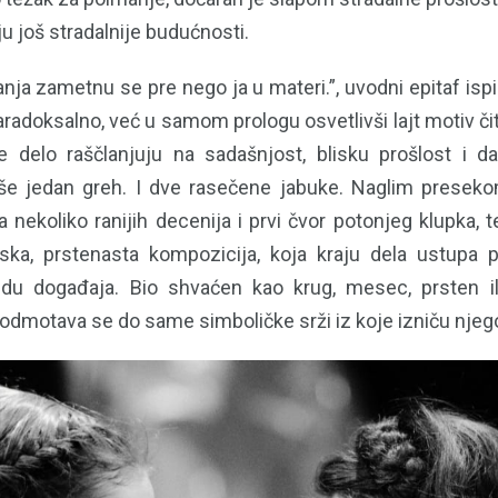
u još stradalnije budućnosti.
nja zametnu se pre nego ja u materi.”, uvodni epitaf isp
radoksalno, već u samom prologu osvetlivši lajt motiv či
e delo raščlanjuju na sadašnjost, blisku prošlost i d
še jedan greh. I dve rasečene jabuke. Naglim prese
 nekoliko ranijih decenija i prvi čvor potonjeg klupka, te
liska, prstenasta kompozicija, koja kraju dela ustupa
du događaja. Bio shvaćen kao krug, mesec, prsten il
odmotava se do same simboličke srži iz koje izniču njego