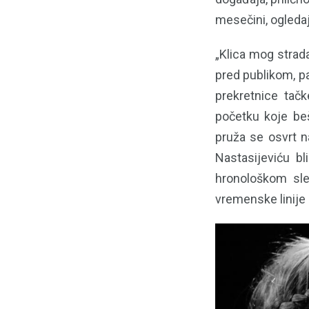
mesečini, ogledaj
„Klica mog strada
pred publikom, pa
prekretnice tačk
početku koje be
pruža se osvrt na
Nastasijeviću b
hronološkom sle
vremenske linije 