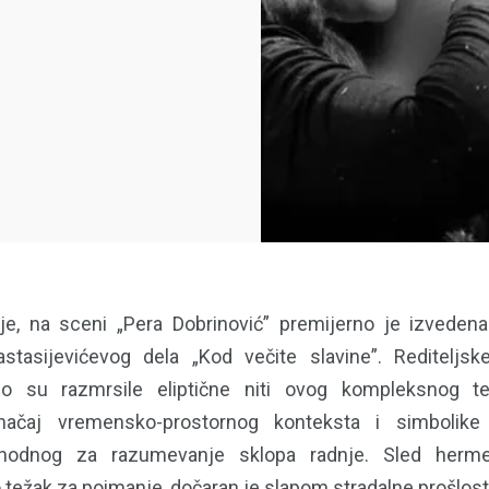
je, na sceni „Pera Dobrinović” premijerno je izveden
astasijevićevog dela „Kod večite slavine”. Rediteljs
no su razmrsile eliptične niti ovog kompleksnog te
načaj vremensko-prostornog konteksta i simbolike m
hodnog za razumevanje sklopa radnje. Sled hermeti
o težak za poimanje, dočaran je slapom stradalne prošlost