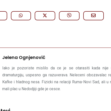
Jelena Ognjenović
Iako je pozoriste mislilo da ce je se otarasiti kada nije
dramaturgiju, uspesno ga razuverava. Neleceni obozavalac r
Kafke i hladnog nesa. Fizicki na relaciji Ruma-Novi Sad, ali 
mali plac u Nedodjiji gde je cesce.
tovi