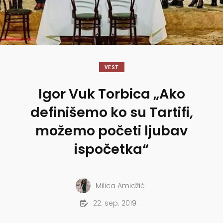
VEST
Igor Vuk Torbica „Ako
definišemo ko su Tartifi,
možemo početi ljubav
ispočetka“
Milica Amidžić
22. sep. 2019.