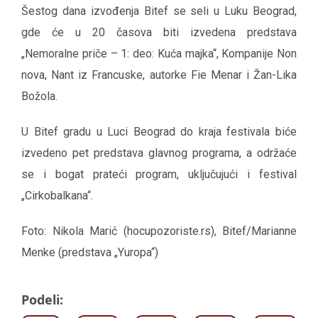
Šestog dana izvođenja Bitef se seli u Luku Beograd,
gde će u 20 časova biti izvedena predstava
„Nemoralne priče – 1: deo: Kuća majka“, Kompanije Non
nova, Nant iz Francuske, autorke Fie Menar i Žan-Lika
Božola.
U Bitef gradu u Luci Beograd do kraja festivala biće
izvedeno pet predstava glavnog programa, a održaće
se i bogat prateći program, uključujući i festival
„Cirkobalkana“.
Foto: Nikola Marić (hocupozoriste.rs), Bitef/Marianne
Menke (predstava „Yuropa“)
Podeli: