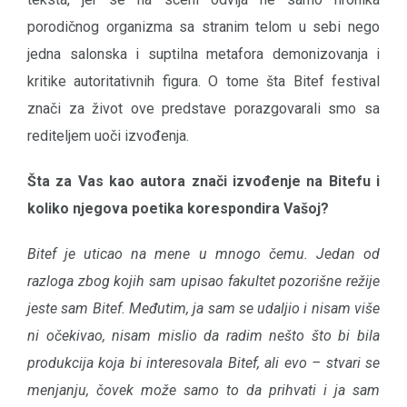
porodičnog organizma sa stranim telom u sebi nego
jedna salonska i suptilna metafora demonizovanja i
kritike autoritativnih figura. O tome šta Bitef festival
znači za život ove predstave porazgovarali smo sa
rediteljem uoči izvođenja.
Šta za Vas kao autora znači izvođenje na Bitefu i
koliko njegova poetika korespondira Vašoj?
Bitef je uticao na mene u mnogo čemu. Jedan od
razloga zbog kojih sam upisao fakultet pozorišne režije
jeste sam Bitef. Međutim, ja sam se udaljio i nisam više
ni očekivao, nisam mislio da radim nešto što bi bila
produkcija koja bi interesovala Bitef, ali evo – stvari se
menjanju, čovek može samo to da prihvati i ja sam