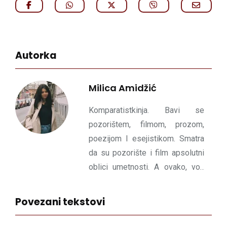
Autorka
Milica Amidžić
Komparatistkinja. Bavi se
pozorištem, filmom, prozom,
poezijom I esejistikom. Smatra
da su pozorište i film apsolutni
oblici umetnosti. A ovako, voli
francuski novi talas i
jugoslovenski crni talas. Talase
Povezani tekstovi
uopšte. Kad poraste planira da
postane dramaturg.