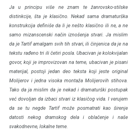
Ja u principu više ne znam te žanrovsko-stilske
distinkcije, šta je klasično. Nekad sama dramaturška
konstrukcija definiše da li je nešto klasično ili ne, a ne
samo mizanscenski način iznošenja stvari. Ja mislim
da je Tartif amalgam svih tih stvari, ili činjenica da je na
tekstu rađeno tri ili četiri posla. Ubacivan je kolokvijalan
govor, koji je improvizovan na teme, ubacivan je pisani
materijal, postoji jedan deo teksta koji jeste original
Molijerov i jedna visoka montaža Molijerovih stihova.
Tako da ja mislim da je nekad i dramaturški postupak
već dovoljan da izbaci stvari iz klasičog vida. I verujem
da se tu negde Tartif može posmatrati kao širenje
datosti nekog dramskog dela i oblačenje i naše
svakodnevne, lokalne teme.