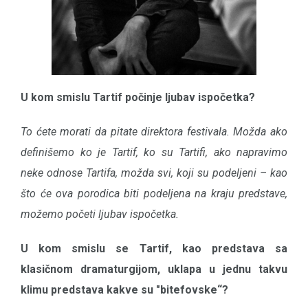
U kom smislu Tartif počinje ljubav ispočetka?
To ćete morati da pitate direktora festivala. Možda ako
definišemo ko je Tartif, ko su Tartifi, ako napravimo
neke odnose Tartifa, možda svi, koji su podeljeni – kao
što će ova porodica biti podeljena na kraju predstave,
možemo početi ljubav ispočetka.
U kom smislu se Tartif, kao predstava sa
klasičnom dramaturgijom, uklapa u jednu takvu
klimu predstava kakve su "bitefovske“?