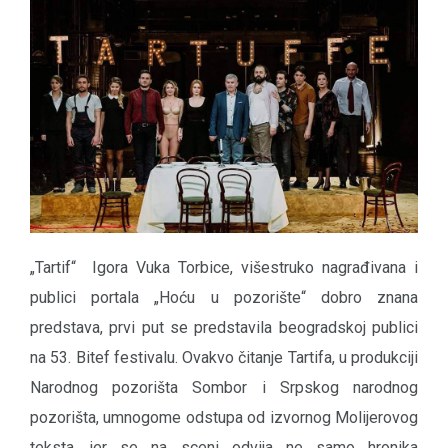
„Tartif“ Igora Vuka Torbice, višestruko nagrađivana i
publici portala „Hoću u pozorište“ dobro znana
predstava, prvi put se predstavila beogradskoj publici
na 53. Bitef festivalu. Ovakvo čitanje Tartifa, u produkciji
Narodnog pozorišta Sombor i Srpskog narodnog
pozorišta, umnogome odstupa od izvornog Molijerovog
teksta, jer se na sceni odvija ne samo hronika