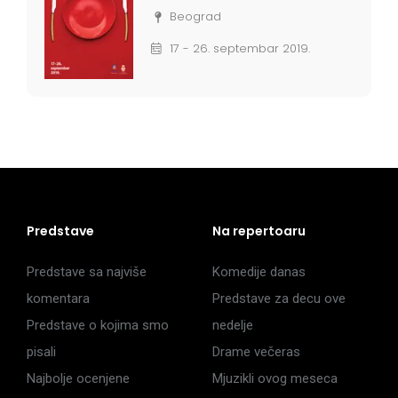
Beograd
17 - 26. septembar 2019.
Predstave
Na repertoaru
Predstave sa najviše
Komedije danas
komentara
Predstave za decu ove
Predstave o kojima smo
nedelje
pisali
Drame večeras
Najbolje ocenjene
Mjuzikli ovog meseca