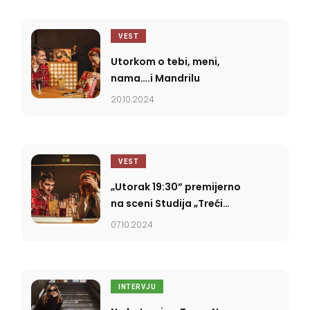
VEST
Utorkom o tebi, meni,
nama….i Mandrilu
20.10.2024
VEST
„Utorak 19:30” premijerno
na sceni Studija „Treći
Rog” u Novom Sadu
07.10.2024
INTERVJU