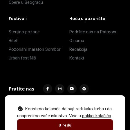
Opere u Beogradu
Festivali
Hoću u pozorište
Sterijino pozorje
Podržite nas na Patreonu
Bitef
O nama
Pozorišni maraton Sombor
Redakcija
Urban fest Niš
Kontakt
Pratite nas
Koristimo kolačiće da sajt radi kako treba i da
unapredimo vaše iskustvo. Više u
politici kolačića
.
Impressum
Politika privatnosti
Uslovi korišćenja
U redu
© 2017 -
2026
. Sva prava zadržava Hoću u pozorište.