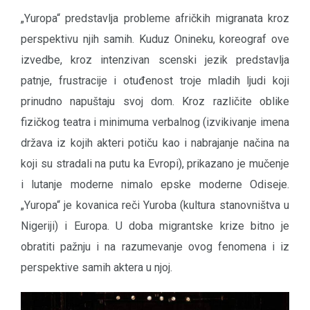
„Yuropa“ predstavlja probleme afričkih migranata kroz
perspektivu njih samih. Kuduz Onineku, koreograf ove
izvedbe, kroz intenzivan scenski jezik predstavlja
patnje, frustracije i otuđenost troje mladih ljudi koji
prinudno napuštaju svoj dom. Kroz različite oblike
fizičkog teatra i minimuma verbalnog (izvikivanje imena
država iz kojih akteri potiču kao i nabrajanje načina na
koji su stradali na putu ka Evropi), prikazano je mučenje
i lutanje moderne nimalo epske moderne Odiseje.
„Yuropa“ je kovanica reči Yuroba (kultura stanovništva u
Nigeriji) i Europa. U doba migrantske krize bitno je
obratiti pažnju i na razumevanje ovog fenomena i iz
perspektive samih aktera u njoj.