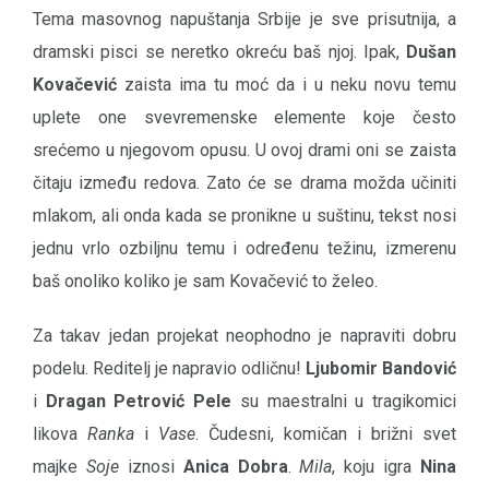
Tema masovnog napuštanja Srbije je sve prisutnija, a
dramski pisci se neretko okreću baš njoj. Ipak,
Dušan
Kovačević
zaista ima tu moć da i u neku novu temu
uplete one svevremenske elemente koje često
srećemo u njegovom opusu. U ovoj drami oni se zaista
čitaju između redova. Zato će se drama možda učiniti
mlakom, ali onda kada se pronikne u suštinu, tekst nosi
jednu vrlo ozbiljnu temu i određenu težinu, izmerenu
baš onoliko koliko je sam Kovačević to želeo.
Za takav jedan projekat neophodno je napraviti dobru
podelu. Reditelj je napravio odličnu!
Ljubomir Bandović
i
Dragan Petrović Pele
su maestralni u tragikomici
likova
Ranka
i
Vase
. Čudesni, komičan i brižni svet
majke
Soje
iznosi
Anica Dobra
.
Mila
, koju igra
Nina