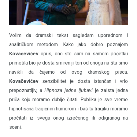
Volim da dramski tekst sagledam uporednom i
analitičkom metodom. Kako jako dobro poznajem
Kovačevićev
opus, ono što sam na samom početku
primetila bio je dosta smireniji ton od onoga na šta smo
navikli da čujemo od ovog dramskog pisca.
Kovačevićev
senzibilitet je dosta istančan i vrlo
prepoznatljiv, a
Hipnoza jedne ljubavi
je zaista jedna
priča koju moramo dublje čitati. Publika je sve vreme
hipnotisana tragičnim humorom i baš tu tragiku moramo
pročitati iz svega onog izrečenog ili odigranog na
sceni.