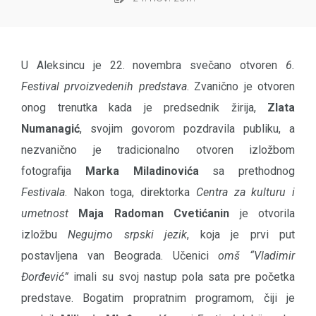
U Aleksincu je 22. novembra svečano otvoren
6.
Festival prvoizvedenih predstava
. Zvanično je otvoren
onog trenutka kada je predsednik žirija,
Zlata
Numanagić
, svojim govorom pozdravila publiku, a
nezvanično je tradicionalno otvoren izložbom
fotografija
Marka Miladinovića
sa prethodnog
Festivala
. Nakon toga, direktorka
Centra za kulturu i
umetnost
Maja Radoman Cvetićanin
je otvorila
izložbu
Negujmo srpski jezik
, koja je prvi put
postavljena van Beograda. Učenici
omš “Vladimir
Đorđević”
imali su svoj nastup pola sata pre početka
predstave. Bogatim propratnim programom, čiji je