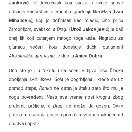
Janković
, je devojčurak koji sanjari i svoje snove
odsanja. Fantastični elementi u građenju lika
Maja
(
Ivan
Mihailović
), koji je definisan kao mladić, čine priču
čarobnijom, svakako, a
Dragi
(
Uroš Jakovljević
) je baš
onaj lik koji ćutanjem mnogo toga kaže. Nagradu za
glumicu večeri, koju dodeljuje đački parlament
Aleksinačke gimnazije
, je dobila
Anica Dobra
.
Ono što je i u tekstu i na sceni vidljivo jesu fizička
oboljenja svih likova.
Soja
je pogrbljena i kreće se uz
pomoć štapa,
Ranko
ne ostavlja štaku zato što mu je
noga povređena,
Vasa
sve vreme nosi kragnu zbog
preloma pršljena, a
Dragi
ne može da govori. Ovim
potezom dramski pisac u prvi plan iznosi osakaćenost
društva uopšte.