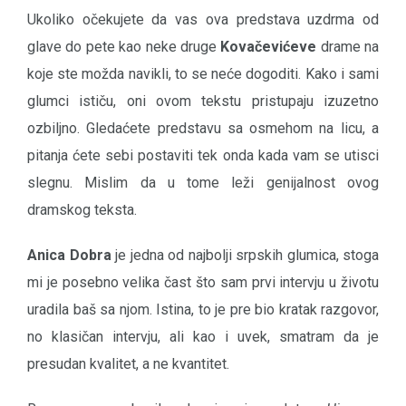
Ukoliko očekujete da vas ova predstava uzdrma od
glave do pete kao neke druge
Kovačevićeve
drame na
koje ste možda navikli, to se neće dogoditi. Kako i sami
glumci ističu, oni ovom tekstu pristupaju izuzetno
ozbiljno. Gledaćete predstavu sa osmehom na licu, a
pitanja ćete sebi postaviti tek onda kada vam se utisci
slegnu. Mislim da u tome leži genijalnost ovog
dramskog teksta.
Anica Dobra
je jedna od najbolji srpskih glumica, stoga
mi je posebno velika čast što sam prvi intervju u životu
uradila baš sa njom. Istina, to je pre bio kratak razgovor,
no klasičan intervju, ali kao i uvek, smatram da je
presudan kvalitet, a ne kvantitet.