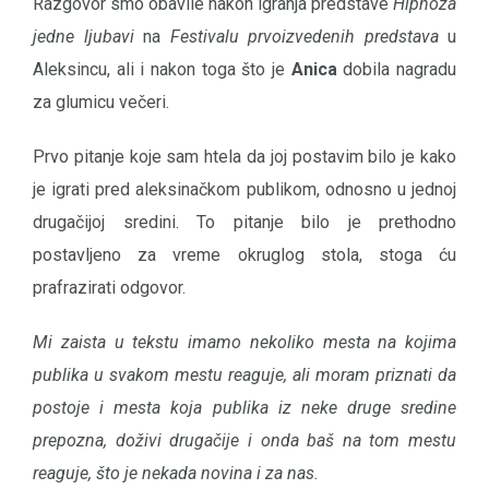
Razgovor smo obavile nakon igranja predstave
Hipnoza
jedne ljubavi
na
Festivalu prvoizvedenih predstava
u
Aleksincu, ali i nakon toga što je
Anica
dobila nagradu
za glumicu večeri.
Prvo pitanje koje sam htela da joj postavim bilo je kako
je igrati pred aleksinačkom publikom, odnosno u jednoj
drugačijoj sredini. To pitanje bilo je prethodno
postavljeno za vreme okruglog stola, stoga ću
prafrazirati odgovor.
Mi zaista u tekstu imamo nekoliko mesta na kojima
publika u svakom mestu reaguje, ali moram priznati da
postoje i mesta koja publika iz neke druge sredine
prepozna, doživi drugačije i onda baš na tom mestu
reaguje, što je nekada novina i za nas.