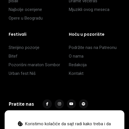
pisali
Drame večeras
Najbolje ocenjene
Mjuzikli ovog meseca
Opere u Beogradu
Festivali
Hoću u pozorište
Sterijino pozorje
Podržite nas na Patreonu
Bitef
O nama
Pozorišni maraton Sombor
Redakcija
Urban fest Niš
Kontakt
Pratite nas
Koristimo kolačiće da sajt radi kako treba i da