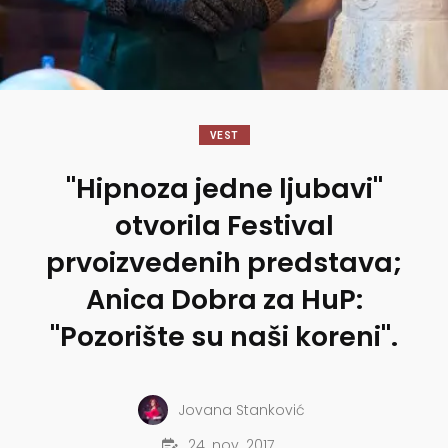
VEST
"Hipnoza jedne ljubavi"
otvorila Festival
prvoizvedenih predstava;
Anica Dobra za HuP:
"Pozorište su naši koreni".
Jovana Stanković
24. nov. 2017.