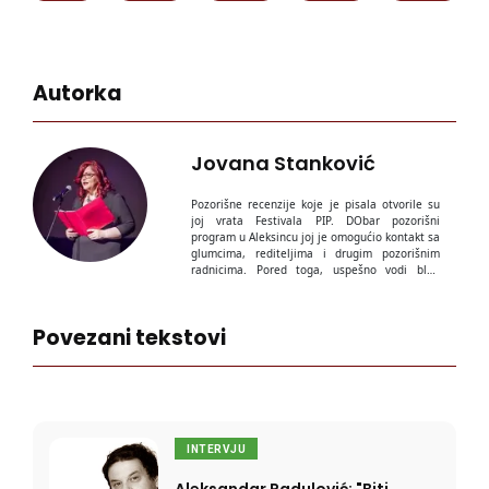
Autorka
Jovana Stanković
Pozorišne recenzije koje je pisala otvorile su
joj vrata Festivala PIP. DObar pozorišni
program u Aleksincu joj je omogućio kontakt sa
glumcima, rediteljima i drugim pozorišnim
radnicima. Pored toga, uspešno vodi blog
"
Priče jedne veštice
", koji se jedini u Srbiji na
taj način bavi pozorištem.
Povezani tekstovi
INTERVJU