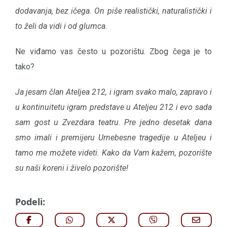
dodavanja, bez ičega. On piše realistički, naturalistički i
to želi da vidi i od glumca.
Ne viđamo vas često u pozorištu. Zbog čega je to
tako?
Ja jesam član Ateljea 212, i igram svako malo, zapravo i
u kontinuitetu igram predstave u Ateljeu 212 i evo sada
sam gost u Zvezdara teatru. Pre jedno desetak dana
smo imali i premijeru Urnebesne tragedije u Ateljeu i
tamo me možete videti. Kako da Vam kažem, pozorište
su naši koreni i živelo pozorište!
Podeli: