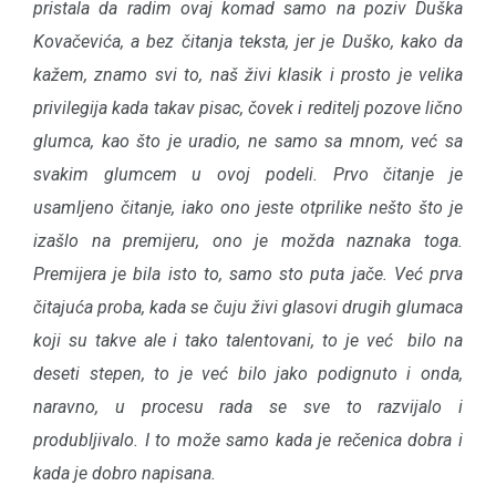
pristala da radim ovaj komad samo na poziv Duška
Kovačevića, a bez čitanja teksta, jer je Duško, kako da
kažem, znamo svi to, naš živi klasik i prosto je velika
privilegija kada takav pisac, čovek i reditelj pozove lično
glumca, kao što je uradio, ne samo sa mnom, već sa
svakim glumcem u ovoj podeli. Prvo čitanje je
usamljeno čitanje, iako ono jeste otprilike nešto što je
izašlo na premijeru, ono je možda naznaka toga.
Premijera je bila isto to, samo sto puta jače. Već prva
čitajuća proba, kada se čuju živi glasovi drugih glumaca
koji su takve ale i tako talentovani, to je već bilo na
deseti stepen, to je već bilo jako podignuto i onda,
naravno, u procesu rada se sve to razvijalo i
produbljivalo. I to može samo kada je rečenica dobra i
kada je dobro napisana.