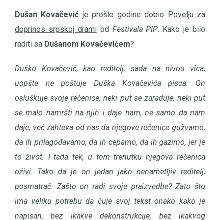
Dušan Kovačević
je prošle godine dobio
Povelju za
doprinos srpskoj drami
od
Festivala PIP
. Kako je bilo
raditi sa
Dušanom Kovačevićem
?
Duško Kovačević, kao reditelj, sada na nivou vica,
uopšte ne poštuje Duška Kovačevića pisca. On
osluškuje svoje rečenice, neki put se zaraduje, neki put
se malo namršti na njih i daje nam, ne samo da nam
daje, već zahteva od nas da njegove rečenice gužvamo,
da ih prilagođavamo, da ih cepamo, da ih gazimo, jer je
to život. I tada tek, u tom trenutku njegova rečenica
oživi. Tako da je on jedan jako nenametljiv reditelj,
posmatrač. Zašto on radi svoje praizvedbe? Zato što
ima veliku potrebu da čuje svoj tekst onako kako je
napisan, bez ikakve dekonstrukcije, bez ikakvog