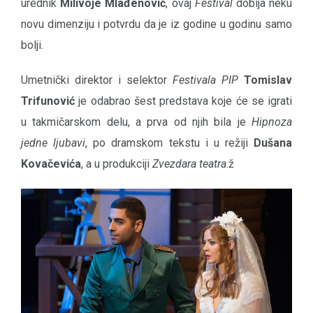
urednik
Milivoje Mlađenović
, ovaj
Festival
dobija neku
novu dimenziju i potvrdu da je iz godine u godinu samo
bolji.
Umetnički direktor i selektor
Festivala PIP
Tomislav
Trifunović
je odabrao šest predstava koje će se igrati
u takmičarskom delu, a prva od njih bila je
Hipnoza
jedne ljubavi
, po dramskom tekstu i u režiji
Dušana
Kovačevića
, a u produkciji
Zvezdara teatra
.ž