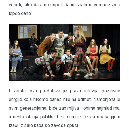
veseli, tako da smo uspeli da im vratimo veru u život i
lepše dane”.
I zaista, ova predstava je prava infuzija pozitivne
enrgije koja nikome danas nije na odmet. Namenjena je
svim generacijama, biće zanimljiva i onima najmlađima,
a nešto starija publika bez sumnje će sa nostalgijom
izaći iz sale kada se zavesa spusti.