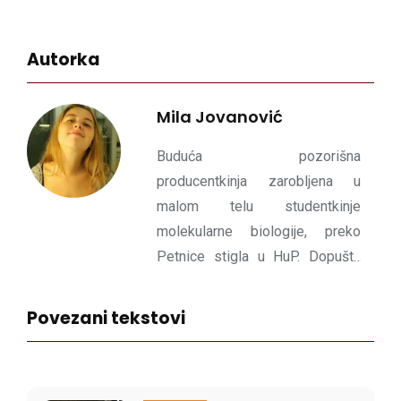
Autorka
Mila Jovanović
Buduća pozorišna
producentkinja zarobljena u
malom telu studentkinje
molekularne biologije, preko
Petnice stigla u HuP. Dopušta
uredniku da pobedi u Ne ljuti se
čoveče.
Povezani tekstovi