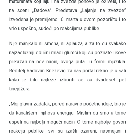
maturanata koji laju i na zvezde ponovo je oživela, i to
na sceni „Dadova”. Predstava „Lajanje na zvezde”
izvedena je premijerno 6. marta u ovom pozorištu i to
vrlo uspešno, sudeći po reakcijama publike.
Nije manjkalo ni smeha, ni aplauza, a za to su svakako
najzaslužniji odlični mladi glumci koji su poznate likove
prikazali na nov način, ovoga puta u formi mjuzikla.
Reditelj Radovan Knežević za naš portal rekao je u šali
kako je bilo najteže izboriti se sa dvadeset pet
tinejdžera:
„Moj glavni zadatak, pored naravno početne ideje, bio je
da kanališem njihovu energiju. Mislim da smo u tome
uspeli na najbolji mogući način. O tome najbolje govori
reakcija publike; svi su izašli ozareni, nasmejani i