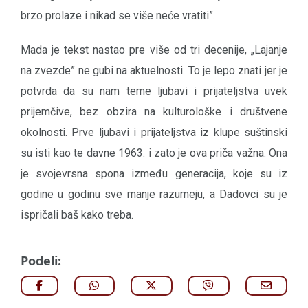
brzo prolaze i nikad se više neće vratiti”.
Mada je tekst nastao pre više od tri decenije, „Lajanje
na zvezde” ne gubi na aktuelnosti. To je lepo znati jer je
potvrda da su nam teme ljubavi i prijateljstva uvek
prijemčive, bez obzira na kulturološke i društvene
okolnosti. Prve ljubavi i prijateljstva iz klupe suštinski
su isti kao te davne 1963. i zato je ova priča važna. Ona
je svojevrsna spona između generacija, koje su iz
godine u godinu sve manje razumeju, a Dadovci su je
ispričali baš kako treba.
Podeli: