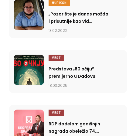
HUPIKON
„Pozorište je danas možda
i prisutnije kao vid
aktivizma nego kao
13.02.2022
prostor u kom se stvara
neki umetnički doživljaj”
VEST
Predstava „80 očiju”
premijerno u Dadovu
18.03.2025
VEST
BDP dodelom godišnjih
nagrada obeležio 74.