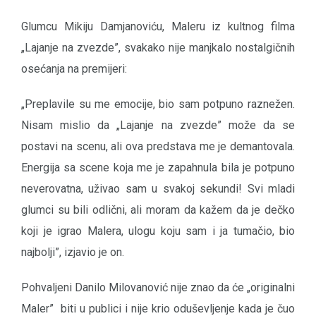
Glumcu Mikiju Damjanoviću, Maleru iz kultnog filma
„Lajanje na zvezde”, svakako nije manjkalo nostalgičnih
osećanja na premijeri:
„Preplavile su me emocije, bio sam potpuno raznežen.
Nisam mislio da „Lajanje na zvezde” može da se
postavi na scenu, ali ova predstava me je demantovala.
Energija sa scene koja me je zapahnula bila je potpuno
neverovatna, uživao sam u svakoj sekundi! Svi mladi
glumci su bili odlični, ali moram da kažem da je dečko
koji je igrao Malera, ulogu koju sam i ja tumačio, bio
najbolji”, izjavio je on.
Pohvaljeni Danilo Milovanović nije znao da će „originalni
Maler” biti u publici i nije krio oduševljenje kada je čuo