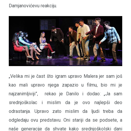
Damjanovićevu reakciju.
„Velika mi je čast što igram upravo Malera jer sam još
kao mali upravo njega zapazio u filmu, bio mi je
najzanimljiviji”, rekao je Danilo i dodao: „Ja sam
srednjoškolac i mislim da je ovo najlepši deo
odrastanja. Upravo zato mislim da ljudi treba da
odgledaju ovu predstavu. Oni stariji da se podsete, a
naše generacije da shvate kako srednjoškolski dani