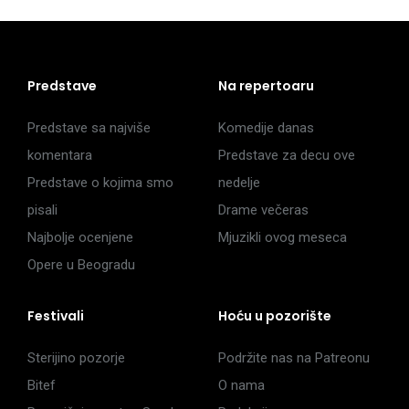
Predstave
Na repertoaru
Predstave sa najviše
Komedije danas
komentara
Predstave za decu ove
Predstave o kojima smo
nedelje
pisali
Drame večeras
Najbolje ocenjene
Mjuzikli ovog meseca
Opere u Beogradu
Festivali
Hoću u pozorište
Sterijino pozorje
Podržite nas na Patreonu
Bitef
O nama