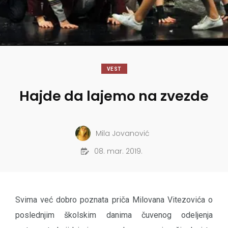
VEST
Hajde da lajemo na zvezde
Mila Jovanović
08. mar. 2019.
Svima već dobro poznata priča Milovana Vitezovića o
poslednjim školskim danima čuvenog odeljenja