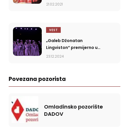
rođendan
21.02.2021
VEST
„Galeb Džonatan
Lingviston“ premijerno u
Dadovu
23.12.2024
Povezana pozorista
Omladinsko pozorište
DADOV