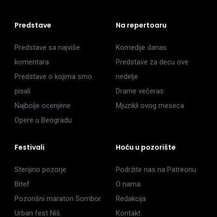
Predstave
Na repertoaru
Predstave sa najviše
Komedije danas
komentara
Predstave za decu ove
Predstave o kojima smo
nedelje
pisali
Drame večeras
Najbolje ocenjene
Mjuzikli ovog meseca
Opere u Beogradu
Festivali
Hoću u pozorište
Sterijino pozorje
Podržite nas na Patreonu
Bitef
O nama
Pozorišni maraton Sombor
Redakcija
Urban fest Niš
Kontakt