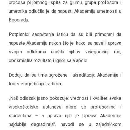
procesa prijemnog ispita za glumu, grupa profesora i
umetnika odlučila je da napusti Akademiju umetnosti u
Beogradu.
Potpisnici saopštenja ističu da su bili primorani da
napuste Akademiju nakon što je, kako su naveli, uprava
svojim odlukama urušila njihov višegodišnji rad,
obesmislila rezultate i ignorisala apele.
Dodaju da su time ugrožene i akreditacija Akademije i
tridesetogodišnja tradicija.
„Naš odlazak jasno pokazuje: vrednost i kvalitet svake
visokoškolske ustanove mere se profesorima i
studentima – a upravo njih je Uprava Akademije
najdublje degradirala", navodi se u zajedničkom