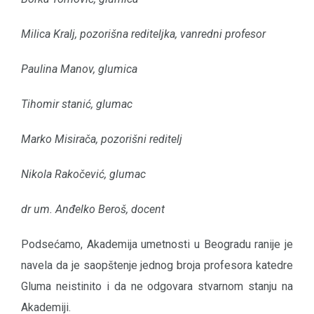
Milica Kralj, pozorišna rediteljka, vanredni profesor
Paulina Manov, glumica
Tihomir stanić, glumac
Marko Misirača, pozorišni reditelj
Nikola Rakočević, glumac
dr um. Anđelko Beroš, docent
Podsećamo, Akademija umetnosti u Beogradu ranije je
navela da je saopštenje jednog broja profesora katedre
Gluma neistinito i da ne odgovara stvarnom stanju na
Akademiji.