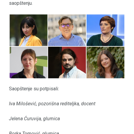
saopštenju.
Saopštenje su potpisali:
Iva Milošević, pozorišna rediteljka, docent
Jelena Ćuruvija, glumica
Borka Tomović, glumica