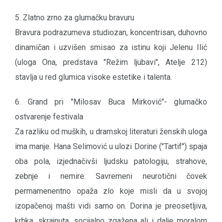
5. Zlatno zrno za glumačku bravuru
Bravura podrazumeva studiozan, koncentrisan, duhovno
dinamičan i uzvišen smisao za istinu koji Jelenu Ilić
(uloga Ona, predstava "Režim ljubavi", Atelje 212)
stavlja u red glumica visoke estetike i talenta.
6. Grand pri "Milosav Buca Mirković"- glumačko
ostvarenje festivala
Za razliku od muških, u dramskoj literaturi ženskih uloga
ima manje. Hana Selimović u ulozi Dorine ("Tartif") spaja
oba pola, izjednačivši ljudsku patologiju, strahove,
zebnje i nemire. Savremeni neurotični čovek
permamenentno opaža zlo koje misli da u svojoj
izopačenoj mašti vidi samo on. Dorina je preosetljiva,
krhka, skrajnuta, socijalno zgažena ali i dalje moralom