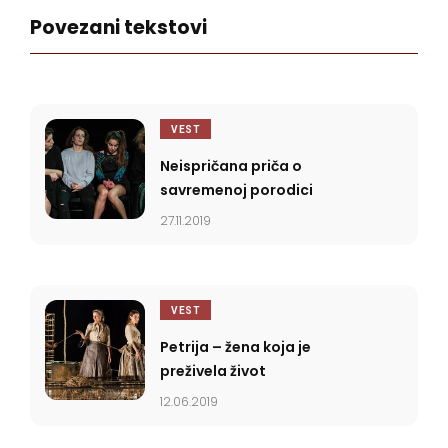
Povezani tekstovi
VEST
Neispričana priča o
savremenoj porodici
27.11.2019
VEST
Petrija – žena koja je
preživela život
12.06.2019