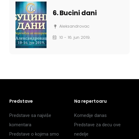
6. Bucini dani
Aleksandrovac
10 - 16. jun 2019.
Predstave
Na repertoaru
Predstave sa najviše
Komedije danas
komentara
Predstave za decu ove
Predstave o kojima smo
nedelje