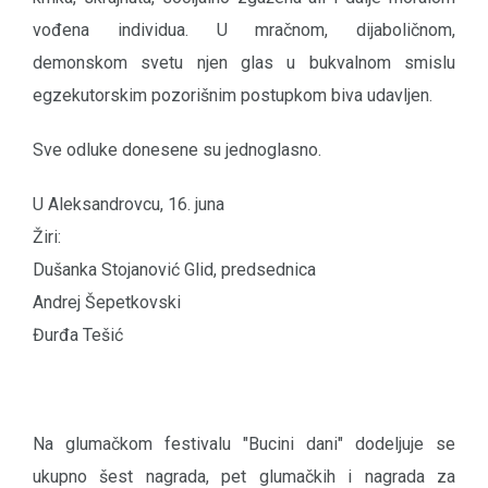
vođena individua. U mračnom, dijaboličnom,
demonskom svetu njen glas u bukvalnom smislu
egzekutorskim pozorišnim postupkom biva udavljen.
Sve odluke donesene su jednoglasno.
U Aleksandrovcu, 16. juna
Žiri:
Dušanka Stojanović Glid, predsednica
Andrej Šepetkovski
Đurđa Tešić
Na glumačkom festivalu "Bucini dani" dodeljuje se
ukupno šest nagrada, pet glumačkih i nagrada za