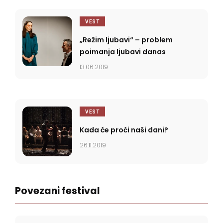
VEST
„Režim ljubavi“ – problem
poimanja ljubavi danas
13.06.2019
VEST
Kada će proći naši dani?
26.11.2019
Povezani festival