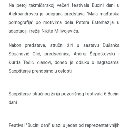
Na petoj takmičarskoj večeri festivala Bucini dani u
Aleksandrovcu je odigrana predstava "Mala mađarska
pornografija" po motivima dela Petera Esterhazija, u
adaptaciji i režiji Nikite Milivojevića.
Nakon predstave, stručni žiri u sastavu Dušanka
Stojanović Glid, predsednica, Andrej Šepetkovski i
Đurđa Tešić, članovi, doneo je odluku o nagradama.
Saopštenje prenosimo u celosti.
Saopštenje stručnog žirija pozorišnog festivala 6.Bucini
dani
Festival "Bucini dani" ulazi u jedan od reprezentativnijih