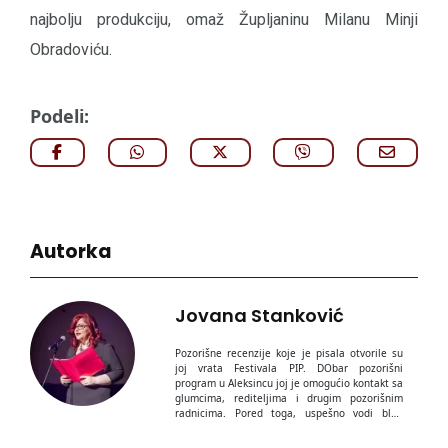
najbolju produkciju, omaž Župljaninu Milanu Minji
Obradoviću.
Podeli:
Autorka
Jovana Stanković
Pozorišne recenzije koje je pisala otvorile su
joj vrata Festivala PIP. DObar pozorišni
program u Aleksincu joj je omogućio kontakt sa
glumcima, rediteljima i drugim pozorišnim
radnicima. Pored toga, uspešno vodi blog
"
Priče jedne veštice
", koji se jedini u Srbiji na
taj način bavi pozorištem.