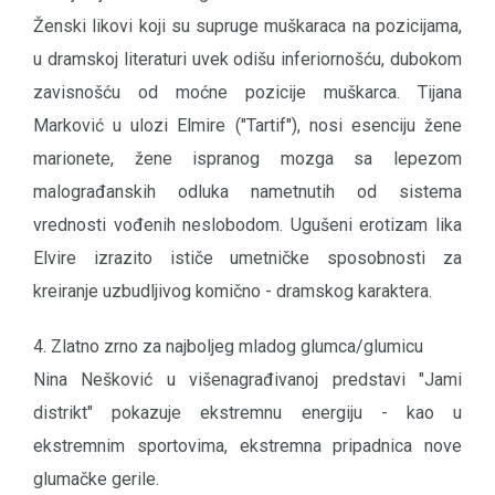
Ženski likovi koji su supruge muškaraca na pozicijama,
u dramskoj literaturi uvek odišu inferiornošću, dubokom
zavisnošću od moćne pozicije muškarca. Tijana
Marković u ulozi Elmire ("Tartif"), nosi esenciju žene
marionete, žene ispranog mozga sa lepezom
malograđanskih odluka nametnutih od sistema
vrednosti vođenih neslobodom. Ugušeni erotizam lika
Elvire izrazito ističe umetničke sposobnosti za
kreiranje uzbudljivog komično - dramskog karaktera.
4. Zlatno zrno za najboljeg mladog glumca/glumicu
Nina Nešković u višenagrađivanoj predstavi "Jami
distrikt" pokazuje ekstremnu energiju - kao u
ekstremnim sportovima, ekstremna pripadnica nove
glumačke gerile.