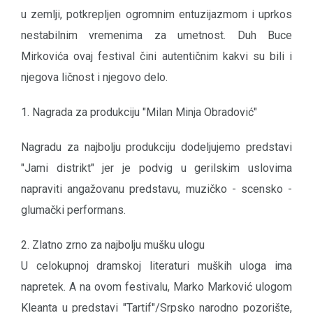
u zemlji, potkrepljen ogromnim entuzijazmom i uprkos
nestabilnim vremenima za umetnost. Duh Buce
Mirkovića ovaj festival čini autentičnim kakvi su bili i
njegova ličnost i njegovo delo.
1. Nagrada za produkciju "Milan Minja Obradović"
Nagradu za najbolju produkciju dodeljujemo predstavi
"Jami distrikt" jer je podvig u gerilskim uslovima
napraviti angažovanu predstavu, muzičko - scensko -
glumački performans.
2. Zlatno zrno za najbolju mušku ulogu
U celokupnoj dramskoj literaturi muških uloga ima
napretek. A na ovom festivalu, Marko Marković ulogom
Kleanta u predstavi "Tartif"/Srpsko narodno pozorište,