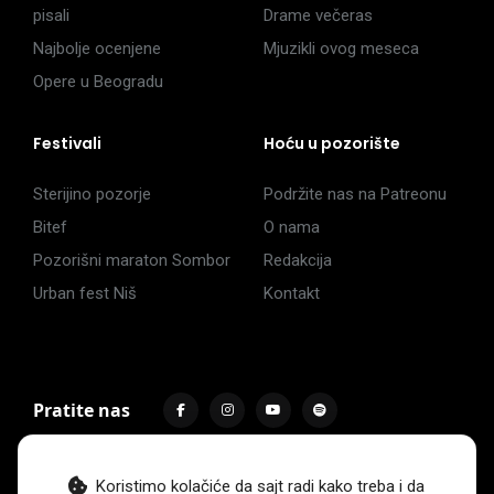
pisali
Drame večeras
Najbolje ocenjene
Mjuzikli ovog meseca
Opere u Beogradu
Festivali
Hoću u pozorište
Sterijino pozorje
Podržite nas na Patreonu
Bitef
O nama
Pozorišni maraton Sombor
Redakcija
Urban fest Niš
Kontakt
Pratite nas
Koristimo kolačiće da sajt radi kako treba i da