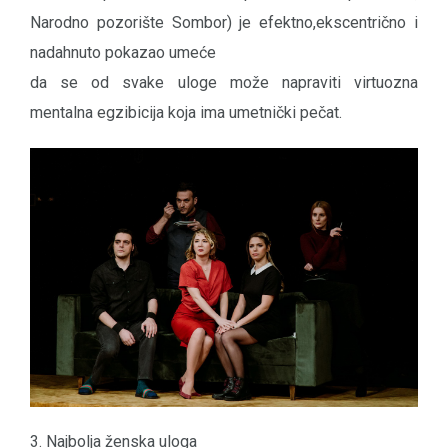
Narodno pozorište Sombor) je efektno,ekscentrično i
nadahnuto pokazao umeće
da se od svake uloge može napraviti virtuozna
mentalna egzibicija koja ima umetnički pečat.
3. Najbolja ženska uloga