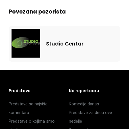
Povezana pozorista
Studio Centar
Predstave
Na repertoaru
Predstave sa najviše
Komedije danas
komentara
Predstave za decu ove
Predstave o kojima smo
nedelje