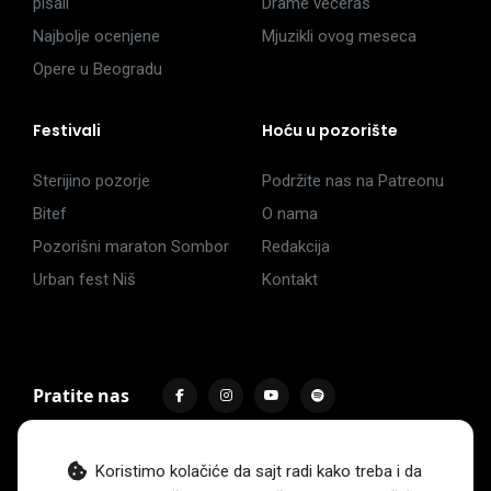
pisali
Drame večeras
Najbolje ocenjene
Mjuzikli ovog meseca
Opere u Beogradu
Festivali
Hoću u pozorište
Sterijino pozorje
Podržite nas na Patreonu
Bitef
O nama
Pozorišni maraton Sombor
Redakcija
Urban fest Niš
Kontakt
Pratite nas
Koristimo kolačiće da sajt radi kako treba i da