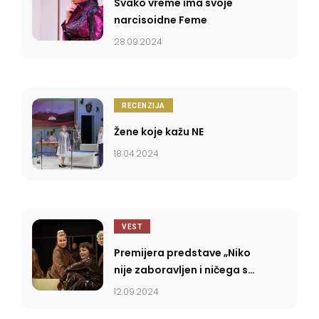
Svako vreme ima svoje
narcisoidne Feme
28.09.2024
RECENZIJA
Žene koje kažu NE
18.04.2024
VEST
Premijera predstave „Niko
nije zaboravljen i ničega se
ne sećamo” u Ateljeu 212
12.09.2024