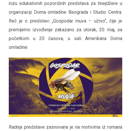
nizu edukativnih pozorišnih predstava za tinejdžere u
organizaciji Doma omladine Beograda i Studio Centra.
Reč je o predstavi „Gospodar muva – uživo“, čije je
premijerno izvođenje zakazano za utorak, 20. maj, sa
početkom u 20 časova, u sali Amerikana Doma
omladine.
Radnja predstave zasnovana je na motivima iz romana