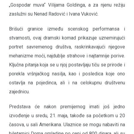
„Gospodar muva“ Vilijama Goldinga, a za njenu režiju
zaslužni su Nenad Radović i Ivana Vuković.
Brišući granice između scenskog performansa i
stvarnosti, ovaj dramski komad prikazuje uznemirujući
portret savremenog društva, raskrinkavajući njegove
mehanizme moći, najdublje strahove i najtamnije porive.
Ključna pitanja koja se u njoj postavljaju tiču se prirode i
porekla vršnjačkog nasilja, kao i posledica koje ono
ostavlja na pojedinca, ali i na celokupnu društvenu
zajednicu.
Predstava će nakon premijernog imati još jedno
izvođenje u sredu, 21. maja, takođe sa početkom u 20
časova, u sali Amerikana. Ulaznice se mogu nabaviti na
biletarnici Doma omladine po ceni od 800 dinara, ali su