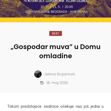
VEST
„Gospodar muva” u Domu
omladine
Jelena Stojanović
18. maj 2025.
Tokom predstojeće sedmice očekuje nas još jedna u