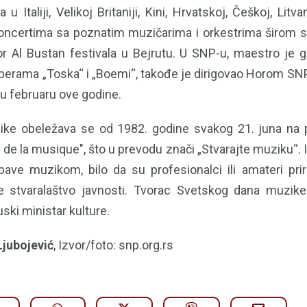
Italiji, Velikoj Britaniji, Kini, Hrvatskoj, Češkoj, Litvan
ncertima sa poznatim muzičarima i orkestrima širom sv
or Al Bustan festivala u Bejrutu. U SNP-u, maestro je 
operama „Toska“ i „Boemi“, takođe je dirigovao Horom SNP
 u februaru ove godine.
ke obeležava se od 1982. godine svakog 21. juna na p
de la musique", što u prevodu znači „Stvarajte muziku“. I
bave muzikom, bilo da su profesionalci ili amateri pri
je stvaralaštvo javnosti. Tvorac Svetskog dana muzik
ski ministar kulture.
Ljubojević
, Izvor/foto: snp.org.rs