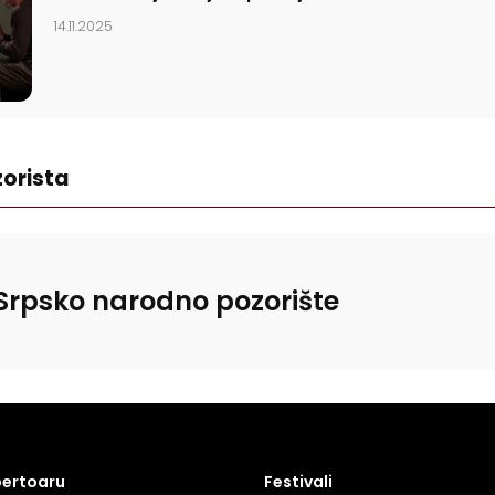
14.11.2025
orista
Srpsko narodno pozorište
pertoaru
Festivali