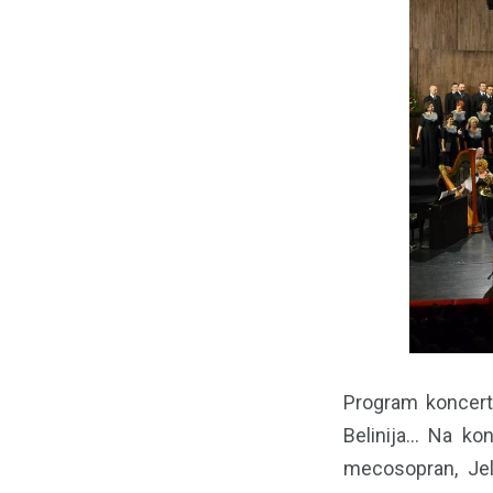
Program koncerta 
Belinija... Na ko
mecosopran, Jel