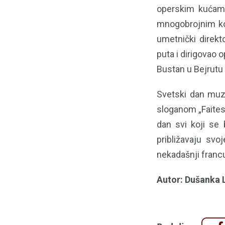
operskim kućama u 
mnogobrojnim ko
umetnički direkt
puta i dirigovao 
Bustan u Bejrutu
Svetski dan muzi
sloganom „Faites 
dan svi koji se 
približavaju svo
nekadašnji francu
Autor: Dušanka 