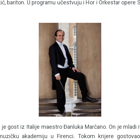
kić, bariton. U programu učestvuju i Hor i Orkestar oper
 je gost iz Italije maestro Đanluka Marčano. On je mladi ita
 muzičku akademiju u Firenci. Tokom krijere gostova