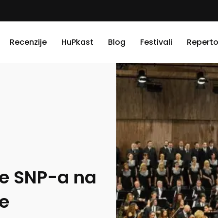
Recenzije
HuPkast
Blog
Festivali
Reperto
re SNP-a na
e