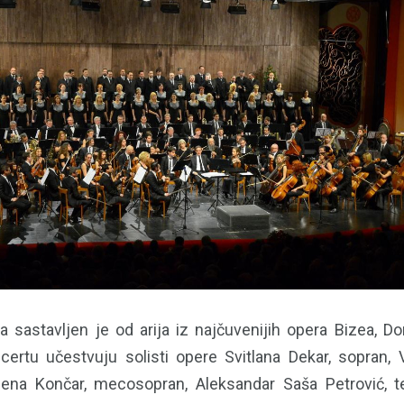
sastavljen je od arija iz najčuvenijih opera Bizea, Doni
ncertu učestvuju solisti opere Svitlana Dekar, sopran, V
ena Končar, mecosopran, Aleksandar Saša Petrović, ten