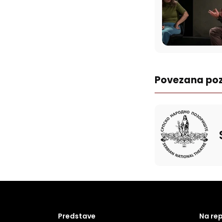
Povezana poz
Predstave
Na re