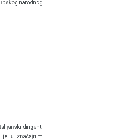
e Srpskog narodnog
lijanski dirigent,
o je u značajnim