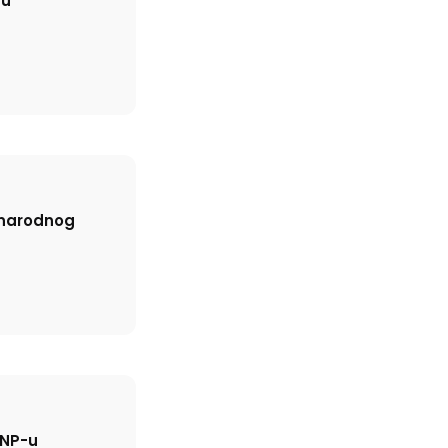
-u
g narodnog
SNP-u