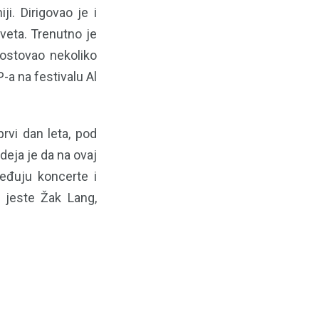
iji. Dirigovao je i
eta. Trenutno je
gostovao nekoliko
-a na festivalu Al
rvi dan leta, pod
deja je da na ovaj
ređuju koncerte i
e jeste Žak Lang,