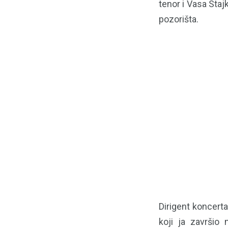
tenor i Vasa Staj
pozorišta.
Dirigent koncerta
koji ja završio