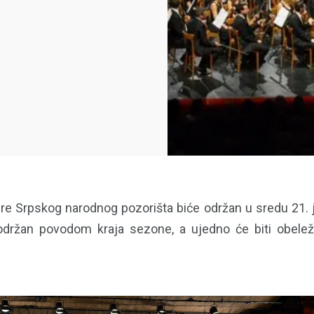
re Srpskog narodnog pozorišta biće održan u sredu 21. 
 održan povodom kraja sezone, a ujedno će biti obelež