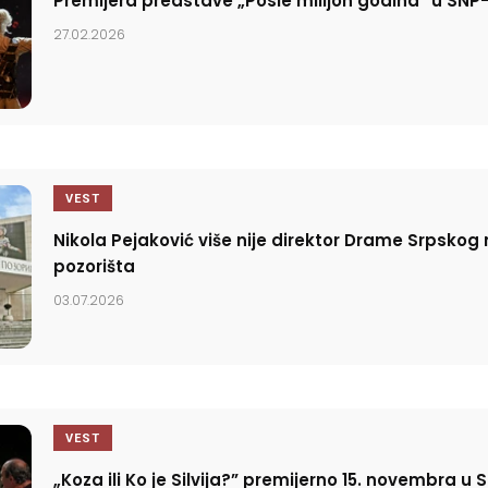
Premijera predstave „Posle milijon godina“ u SNP
27.02.2026
VEST
Nikola Pejaković više nije direktor Drame Srpsko
pozorišta
03.07.2026
VEST
„Koza ili Ko je Silvija?” premijerno 15. novembra u 