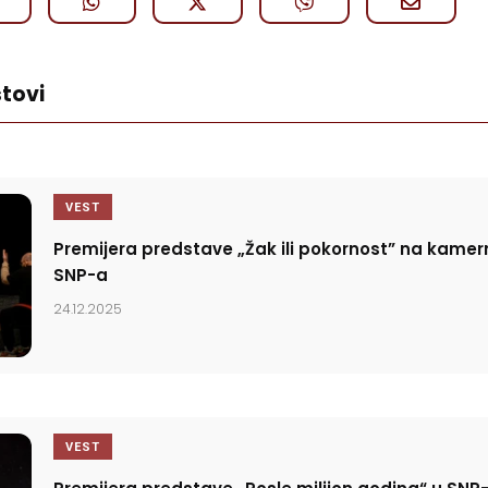
tovi
VEST
Premijera predstave „Žak ili pokornost” na kamer
SNP-a
24.12.2025
VEST