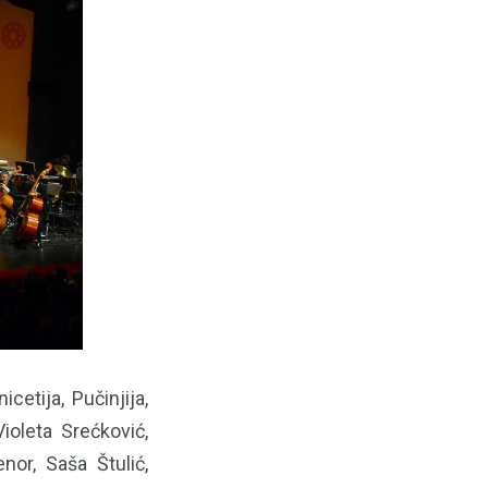
cetija, Pučinjija,
ioleta Srećković,
or, Saša Štulić,