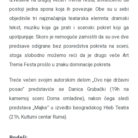
postoji jedna spona koja ih povezuje. Obe su u sebi
objedinile tri najznačajnija teatarska elemnta: dramski
tekst, muziku koja ga prati i scenski pokret koji ga
upotpunjuje. Skoro je nemoguće zamisliti da su ove dve
predsave odigrane bez posredstva pokreta na sceni;
stoga slobodno možemo reći da je drugo veče Art
Trema Festa prošlo u znaku dominacije pokreta.
Treće večeri svojim autorskim delom „Ovo nije državni
posao” predstaviće se Danica Grubački (19h na
kamernoj sceni Doma omladine), nakon čega sledi
predstava „Majke” u izvedbi beogradskog Hleb Teatra
(21h, Kulturni centar Ruma).
Podeli: