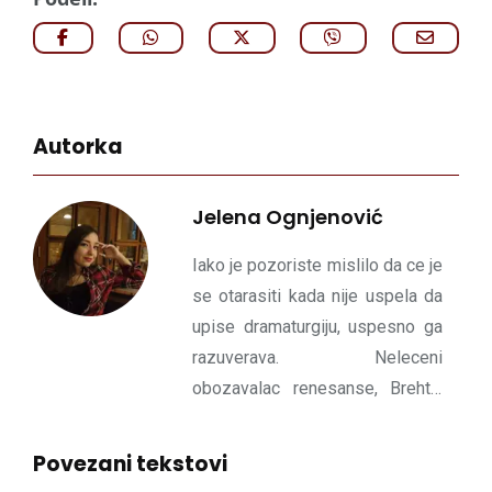
Autorka
Jelena Ognjenović
Iako je pozoriste mislilo da ce je
se otarasiti kada nije uspela da
upise dramaturgiju, uspesno ga
razuverava. Neleceni
obozavalac renesanse, Brehta,
Kafke i hladnog nesa. Fizicki na
relaciji Ruma-Novi Sad, ali u
Povezani tekstovi
mislima poseduje mali plac u