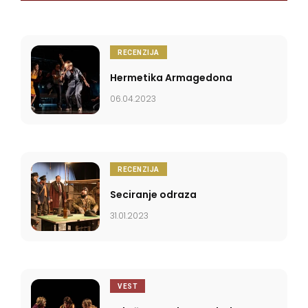
Nedodjiji gde je cesce.
RECENZIJA
Hermetika Armagedona
06.04.2023
RECENZIJA
Seciranje odraza
31.01.2023
VEST