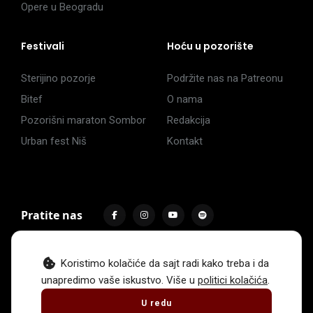
Opere u Beogradu
Festivali
Hoću u pozorište
Sterijino pozorje
Podržite nas na Patreonu
Bitef
O nama
Pozorišni maraton Sombor
Redakcija
Urban fest Niš
Kontakt
Pratite nas
Koristimo kolačiće da sajt radi kako treba i da
unapredimo vaše iskustvo. Više u
politici kolačića
.
Impressum
Politika privatnosti
Uslovi korišćenja
U redu
© 2017 -
2026
. Sva prava zadržava Hoću u pozorište.