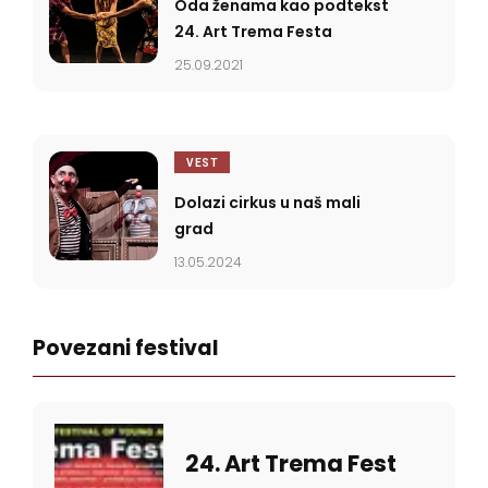
Oda ženama kao podtekst
24. Art Trema Festa
25.09.2021
VEST
Dolazi cirkus u naš mali
grad
13.05.2024
Povezani festival
24. Art Trema Fest