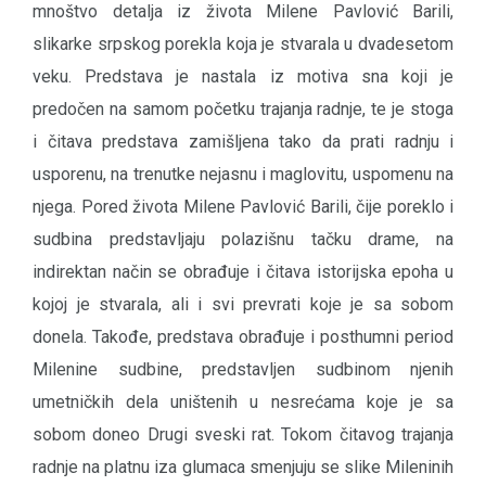
mnoštvo detalja iz života Milene Pavlović Barili,
slikarke srpskog porekla koja je stvarala u dvadesetom
veku. Predstava je nastala iz motiva sna koji je
predočen na samom početku trajanja radnje, te je stoga
i čitava predstava zamišljena tako da prati radnju i
usporenu, na trenutke nejasnu i maglovitu, uspomenu na
njega. Pored života Milene Pavlović Barili, čije poreklo i
sudbina predstavljaju polazišnu tačku drame, na
indirektan način se obrađuje i čitava istorijska epoha u
kojoj je stvarala, ali i svi prevrati koje je sa sobom
donela. Takođe, predstava obrađuje i posthumni period
Milenine sudbine, predstavljen sudbinom njenih
umetničkih dela uništenih u nesrećama koje je sa
sobom doneo Drugi sveski rat. Tokom čitavog trajanja
radnje na platnu iza glumaca smenjuju se slike Mileninih