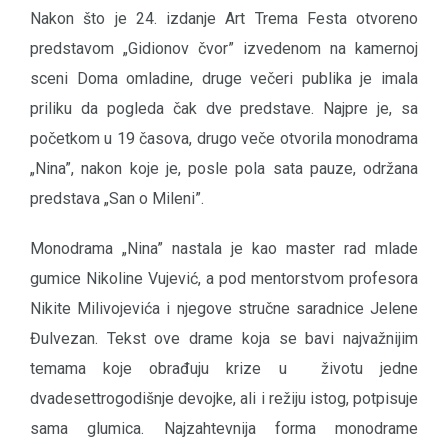
Nakon što je 24. izdanje Art Trema Festa otvoreno
predstavom „Gidionov čvor” izvedenom na kamernoj
sceni Doma omladine, druge večeri publika je imala
priliku da pogleda čak dve predstave. Najpre je, sa
početkom u 19 časova, drugo veče otvorila monodrama
„Nina”, nakon koje je, posle pola sata pauze, održana
predstava „San o Mileni”.
Monodrama „Nina” nastala je kao master rad mlade
gumice Nikoline Vujević, a pod mentorstvom profesora
Nikite Milivojevića i njegove stručne saradnice Jelene
Đulvezan. Tekst ove drame koja se bavi najvažnijim
temama koje obrađuju krize u životu jedne
dvadesettrogodišnje devojke, ali i režiju istog, potpisuje
sama glumica. Najzahtevnija forma monodrame