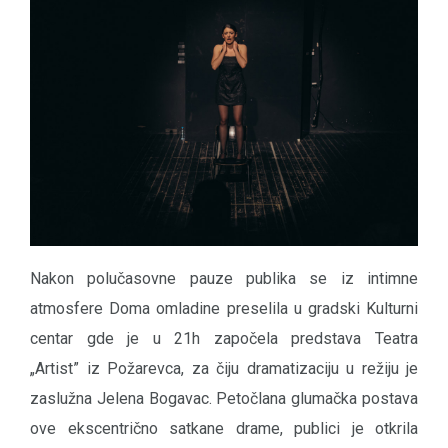
Nakon polučasovne pauze publika se iz intimne
atmosfere Doma omladine preselila u gradski Kulturni
centar gde je u 21h započela predstava Teatra
„Artist” iz Požarevca, za čiju dramatizaciju u režiju je
zaslužna Jelena Bogavac. Petočlana glumačka postava
ove ekscentrično satkane drame, publici je otkrila