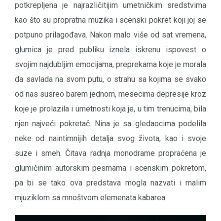
potkrepljena je najrazličitijim umetničkim sredstvima
kao što su propratna muzika i scenski pokret koji joj se
potpuno prilagođava. Nakon malo više od sat vremena,
glumica je pred publiku iznela iskrenu ispovest o
svojim najdubljim emocijama, preprekama koje je morala
da savlada na svom putu, o strahu sa kojima se svako
od nas susreo barem jednom, mesecima depresije kroz
koje je prolazila i umetnosti koja je, u tim trenucima, bila
njen najveći pokretač. Nina je sa gledaocima podelila
neke od naintimnijih detalja svog života, kao i svoje
suze i smeh. Čitava radnja monodrame propraćena je
glumičinim autorskim pesmama i scenskim pokretom,
pa bi se tako ova predstava mogla nazvati i malim
mjuziklom sa mnoštvom elemenata kabarea.