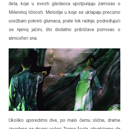
dela, koje u svesti gledaoca upotpunjuju zamisao o
Mileninoj ličnosti. Melodije u koje se uklapaju precizno
uvežbani pokreti glumaca, prate tok radnje, podređujući
se njenoj jačini, što dodatno približava pomisao o
atmosferi sna.
Ukoliko uporedimo dve, po malo čemu slične, drame
izvedene na drugoj večeri Trema festa, shvatićemo da