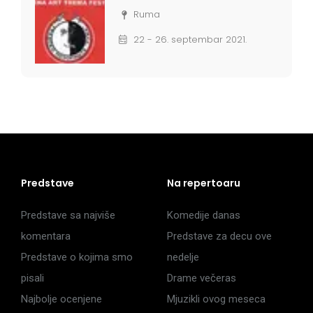
Ruma
22 - 26. septembar 2021.
Predstave
Na repertoaru
Predstave sa najviše
Komedije danas
komentara
Predstave za decu ove
Predstave o kojima smo
nedelje
pisali
Drame večeras
Najbolje ocenjene
Mjuzikli ovog meseca