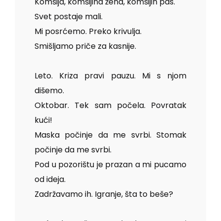
Komšija, komšijina žena, komšijin pas.
Svet postaje mali.
Mi posrćemo. Preko krivulja.
Smišljamo priče za kasnije.
Leto. Kriza pravi pauzu. Mi s njom
dišemo.
Oktobar. Tek sam počela. Povratak
kući!
Maska počinje da me svrbi. Stomak
počinje da me svrbi.
Pod u pozorištu je prazan a mi pucamo
od ideja.
Zadržavamo ih. Igranje, šta to beše?