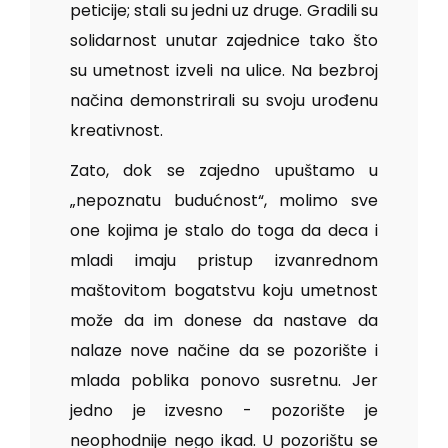
peticije; stali su jedni uz druge. Gradili su
solidarnost unutar zajednice tako što
su umetnost izveli na ulice. Na bezbroj
načina demonstrirali su svoju urođenu
kreativnost.
Zato, dok se zajedno upuštamo u
„nepoznatu budućnost“, molimo sve
one kojima je stalo do toga da deca i
mladi imaju pristup izvanrednom
maštovitom bogatstvu koju umetnost
može da im donese da nastave da
nalaze nove načine da se pozorište i
mlada poblika ponovo susretnu. Jer
jedno je izvesno - pozorište je
neophodnije nego ikad. U pozorištu se