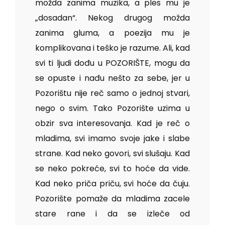
možda zanima muzika, a ples mu je
„dosadan“. Nekog drugog možda
zanima gluma, a poezija mu je
komplikovana i teško je razume. Ali, kad
svi ti ljudi dođu u POZORIŠTE, mogu da
se opuste i nađu nešto za sebe, jer u
Pozorištu nije reč samo o jednoj stvari,
nego o svim. Tako Pozorište uzima u
obzir sva interesovanja. Kad je reč o
mladima, svi imamo svoje jake i slabe
strane. Kad neko govori, svi slušaju. Kad
se neko pokreće, svi to hoće da vide.
Kad neko priča priču, svi hoće da čuju.
Pozorište pomaže da mladima zacele
stare rane i da se izleče od