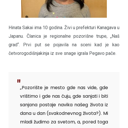
Hinata Sakai ima 10 godina. Živi u prefekturi Kanagava u
Japanu. Članica je regionalne pozorišne trupe, „Naš
grad“. Prvi put se pojavila na sceni kad je kao
četvorogodišnjakinja iz sve snage igrala Pegavo pače.
„Pozorište je mesto gde nas vide, gde
vrištimo i gde nas čuju, gde sanjati i biti
sanjana postaje navika našeg života iz
dana u dan (svakodnevnog života?). Mi
mladi žudimo za svetom, a, pored toga