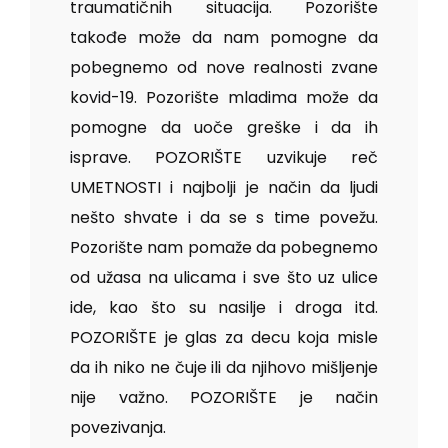
traumatičnih situacija. Pozorište
takođe može da nam pomogne da
pobegnemo od nove realnosti zvane
kovid-19. Pozorište mladima može da
pomogne da uoče greške i da ih
isprave. POZORIŠTE uzvikuje reč
UMETNOSTI i najbolji je način da ljudi
nešto shvate i da se s time povežu.
Pozorište nam pomaže da pobegnemo
od užasa na ulicama i sve što uz ulice
ide, kao što su nasilje i droga itd.
POZORIŠTE je glas za decu koja misle
da ih niko ne čuje ili da njihovo mišljenje
nije važno. POZORIŠTE je način
povezivanja.