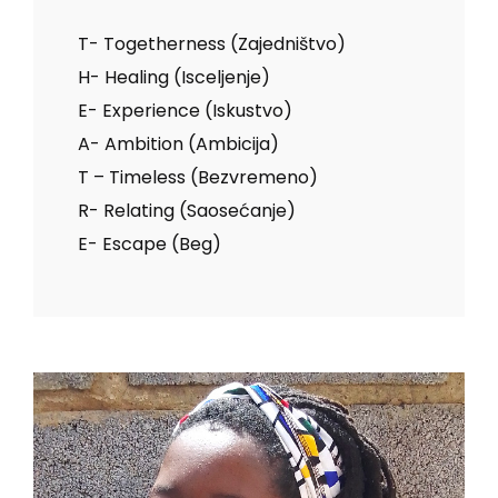
T- Togetherness (Zajedništvo)
H- Healing (Isceljenje)
E- Experience (Iskustvo)
A- Ambition (Ambicija)
T – Timeless (Bezvremeno)
R- Relating (Saosećanje)
E- Escape (Beg)