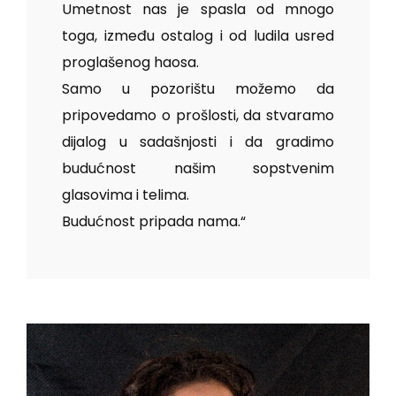
Umetnost nas je spasla od mnogo
toga, između ostalog i od ludila usred
proglašenog haosa.
Samo u pozorištu možemo da
pripovedamo o prošlosti, da stvaramo
dijalog u sadašnjosti i da gradimo
budućnost našim sopstvenim
glasovima i telima.
Budućnost pripada nama.“