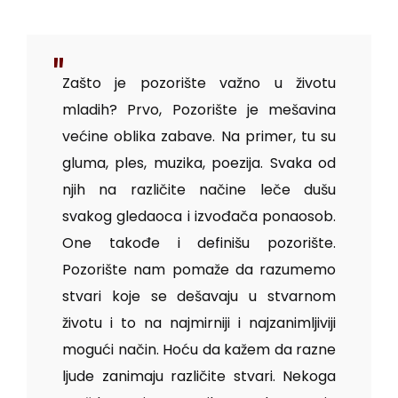
Zašto je pozorište važno u životu
mladih? Prvo, Pozorište je mešavina
većine oblika zabave. Na primer, tu su
gluma, ples, muzika, poezija. Svaka od
njih na različite načine leče dušu
svakog gledaoca i izvođača ponaosob.
One takođe i definišu pozorište.
Pozorište nam pomaže da razumemo
stvari koje se dešavaju u stvarnom
životu i to na najmirniji i najzanimljiviji
mogući način. Hoću da kažem da razne
ljude zanimaju različite stvari. Nekoga