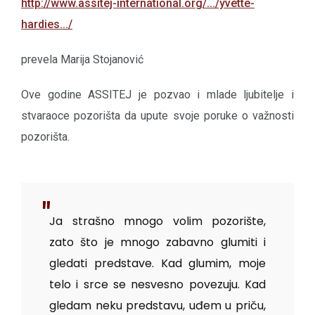
http://www.assitej-international.org/.../yvette-
hardies.../
prevela Marija Stojanović
Ove godine ASSITEJ je pozvao i mlade ljubitelje i
stvaraoce pozorišta da upute svoje poruke o važnosti
pozorišta.
Ja strašno mnogo volim pozorište,
zato što je mnogo zabavno glumiti i
gledati predstave. Kad glumim, moje
telo i srce se nesvesno povezuju. Kad
gledam neku predstavu, uđem u priču,