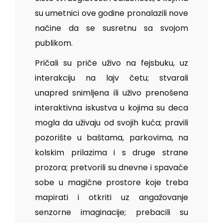
su umetnici ove godine pronalazili nove
načine da se susretnu sa svojom
publikom.
Pričali su priče uživo na fejsbuku, uz
interakciju na lajv četu; stvarali
unapred snimljena ili uživo prenošena
interaktivna iskustva u kojima su deca
mogla da uživaju od svojih kuća; pravili
pozorište u baštama, parkovima, na
kolskim prilazima i s druge strane
prozora; pretvorili su dnevne i spavaće
sobe u magične prostore koje treba
mapirati i otkriti uz angažovanje
senzorne imaginacije; prebacili su