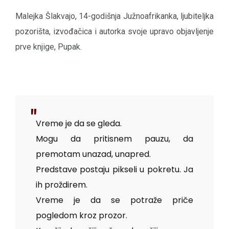
Malejka Šlakvajo, 14-godišnja Južnoafrikanka, ljubiteljka
pozorišta, izvođačica i autorka svoje upravo objavljenje
prve knjige, Pupak.
Vreme je da se gleda.
Mogu da pritisnem pauzu, da
premotam unazad, unapred.
Predstave postaju pikseli u pokretu. Ja
ih proždirem.
Vreme je da se potraže priče
pogledom kroz prozor.