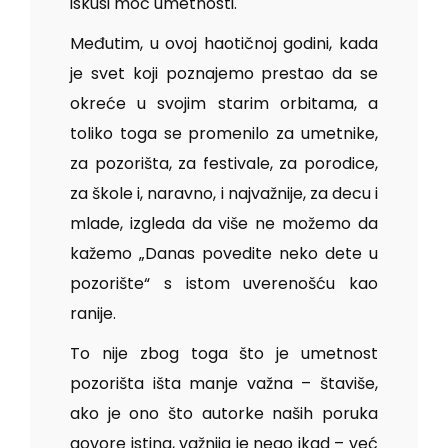
iskusi moć umetnosti.
Međutim, u ovoj haotičnoj godini, kada
je svet koji poznajemo prestao da se
okreće u svojim starim orbitama, a
toliko toga se promenilo za umetnike,
za pozorišta, za festivale, za porodice,
za škole i, naravno, i najvažnije, za decu i
mlade, izgleda da više ne možemo da
kažemo „Danas povedite neko dete u
pozorište“ s istom uverenošću kao
ranije.
To nije zbog toga što je umetnost
pozorišta išta manje važna – štaviše,
ako je ono što autorke naših poruka
govore istina, važnija je nego ikad – već