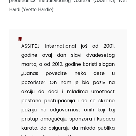
predsednica međunarodnog Asiteža (ASSITEJ) Ivet
Hardi (Yvette Hardie):
ASSITEJ International još od 2001.
godine ovaj dan slavi dvadesetog
marta, a od 2012. godine koristi slogan
„Danas povedite neko dete u
pozorište“. On nam je bio poziv na
akciju da deci i mladima umetnost
postane pristupačnija i da se skrene
pažnja na odgovornost onih koji taj
pristup omogućuju, sponzora i kupaca
karata, da osiguraju da mlada publika