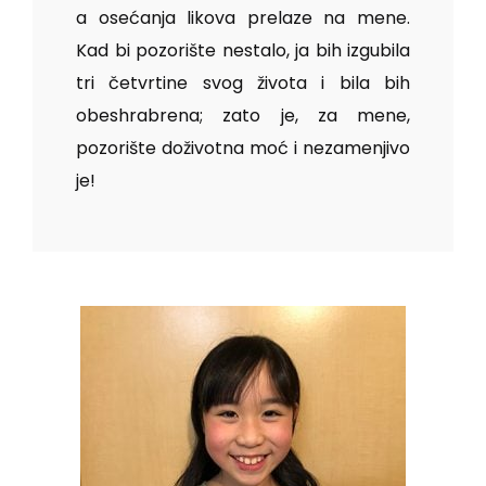
a osećanja likova prelaze na mene.
Kad bi pozorište nestalo, ja bih izgubila
tri četvrtine svog života i bila bih
obeshrabrena; zato je, za mene,
pozorište doživotna moć i nezamenjivo
je!