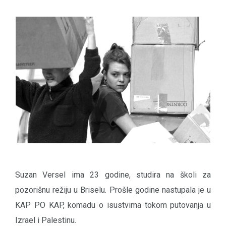
Suzan Versel ima 23 godine, studira na školi za
pozorišnu režiju u Briselu. Prošle godine nastupala je u
KAP PO KAP, komadu o isustvima tokom putovanja u
Izrael i Palestinu.