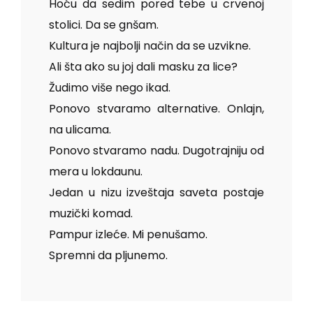
Hoću da sedim pored tebe u crvenoj
stolici. Da se gnšam.
Kultura je najbolji način da se uzvikne.
Ali šta ako su joj dali masku za lice?
Žudimo više nego ikad.
Ponovo stvaramo alternative. Onlajn,
na ulicama.
Ponovo stvaramo nadu. Dugotrajniju od
mera u lokdaunu.
Jedan u nizu izveštaja saveta postaje
muzički komad.
Pampur izleće. Mi penušamo.
Spremni da pljunemo.