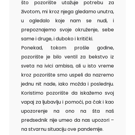
što pozorište utažuje potrebu za
životom, mi kroz njega gledamo unutra,
u ogledalo koje nam se nudi, i
prepoznajemo svoje okruženje, sebe
same i druge, i duboko i kritički.
Ponekad, tokom prošle godine,
pozorište je bilo ventil za bekstvo iz
sveta na ivici ambisa, ali u isto vreme
kroz pozorište smo uspeli da nazremo
jednu nit nade, iako možda i poslednju.
Koristimo pozorište da iskažemo svoj
vapaj za ljubavlju i pomoći, pa čak i kao
upozorenje na ono na šta naš
predsednik nije umeo da nas upozori –
na stvarnu situaciju ove pandemije.