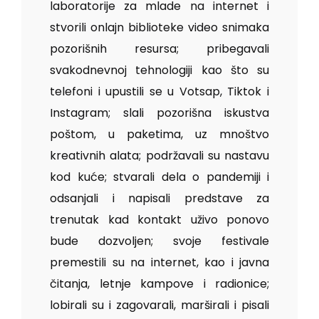
laboratorije za mlade na internet i
stvorili onlajn biblioteke video snimaka
pozorišnih resursa; pribegavali
svakodnevnoj tehnologiji kao što su
telefoni i upustili se u Votsap, Tiktok i
Instagram; slali pozorišna iskustva
poštom, u paketima, uz mnoštvo
kreativnih alata; podržavali su nastavu
kod kuće; stvarali dela o pandemiji i
odsanjali i napisali predstave za
trenutak kad kontakt uživo ponovo
bude dozvoljen; svoje festivale
premestili su na internet, kao i javna
čitanja, letnje kampove i radionice;
lobirali su i zagovarali, marširali i pisali