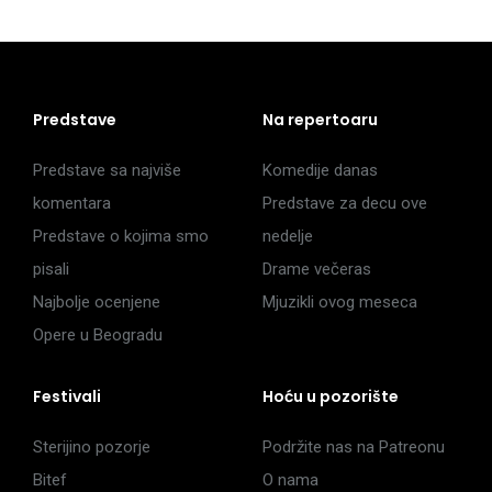
Predstave
Na repertoaru
Predstave sa najviše
Komedije danas
komentara
Predstave za decu ove
Predstave o kojima smo
nedelje
pisali
Drame večeras
Najbolje ocenjene
Mjuzikli ovog meseca
Opere u Beogradu
Festivali
Hoću u pozorište
Sterijino pozorje
Podržite nas na Patreonu
Bitef
O nama