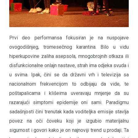
Prvi deo performansa fokusiran je na nuspojave
ovogodišnjeg, tromesečnog karantina. Bilo u vidu
hiperkupovine zaliha asepsola, mnogobrojnih otkaza ili
disfunkcionalne onlajn nastave, strah ima odjeka svuda i
u svima. Ipak, čini se da državni vrh i televizija sa
nacionalnom frekvencijom to odbijaju da vide, te
poštapalicama i klišeima uveravaju mnjenje da su
razarajući simptomi epidemije oni sami. Paradigmu
sadašnjosti čini trenutak kada voditeljka emisije stavlja
povez na oči čoveku koji je izgubio materijalnu
sigurnost i govori kako je on najnoviji trend u prodaji. Ta