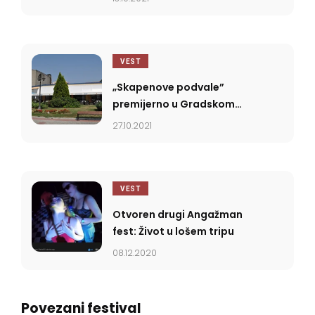
VEST
„Skapenove podvale”
premijerno u Gradskom
pozorištu Jagodine
27.10.2021
VEST
Otvoren drugi Angažman
fest: Život u lošem tripu
08.12.2020
Povezani festival