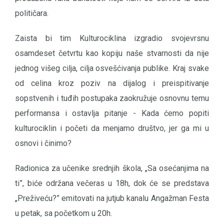
političara.
Zaista bi tim Kulturociklina izgradio svojevrsnu
osamdeset četvrtu kao kopiju naše stvarnosti da nije
jednog višeg cilja, cilja osvešćivanja publike. Kraj svake
od celina kroz poziv na dijalog i preispitivanje
sopstvenih i tuđih postupaka zaokružuje osnovnu temu
performansa i ostavlja pitanje - Kada ćemo popiti
kulturociklin i početi da menjamo društvo, jer ga mi u
osnovi i činimo?
Radionica za učenike srednjih škola, „Sa osećanjima na
ti”, biće održana večeras u 18h, dok će se predstava
„Preživeću?” emitovati na jutjub kanalu Angažman Festa
u petak, sa početkom u 20h.