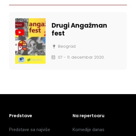
Drugi Angažman
fest
Beograd
07 - 11. decembar 2020.
Predstave
Na repertoaru
Predstave sa najviše
Komedije danas