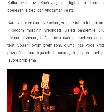
Kulturociklin iz Kruševca, u digitalnom formatu,
obeležen je treći dan Angažman Festa.
Narativni okvir čine dve celine, vezane istom tematikom
- padom moralnih vrednosti. Usled pandemije čiju
stvarnost živimo, naša etička načela stavljena su na
test. Vođeni ovom premisom, glumci nas vode kroz
pozorišnu turu ključnih toponima, koji predstavljaju
izvore problema.