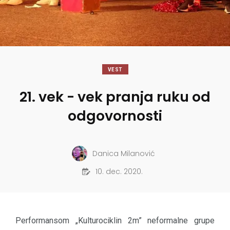
VEST
21. vek - vek pranja ruku od
odgovornosti
Danica Milanović
10. dec. 2020.
Performansom „Kulturociklin 2m” neformalne grupe