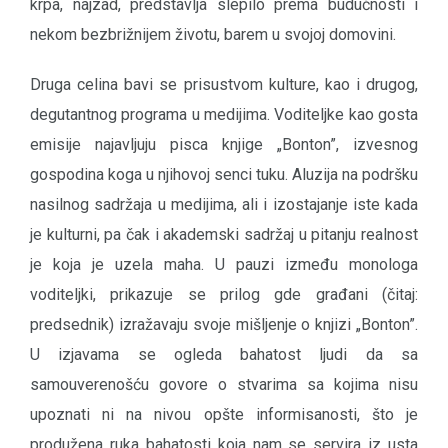
krpa, najzad, predstavlja slepilo prema budućnosti i
nekom bezbrižnijem životu, barem u svojoj domovini.
Druga celina bavi se prisustvom kulture, kao i drugog,
degutantnog programa u medijima. Voditeljke kao gosta
emisije najavljuju pisca knjige „Bonton”, izvesnog
gospodina koga u njihovoj senci tuku. Aluzija na podršku
nasilnog sadržaja u medijima, ali i izostajanje iste kada
je kulturni, pa čak i akademski sadržaj u pitanju realnost
je koja je uzela maha. U pauzi između monologa
voditeljki, prikazuje se prilog gde građani (čitaj:
predsednik) izražavaju svoje mišljenje o knjizi „Bonton”.
U izjavama se ogleda bahatost ljudi da sa
samouverenošću govore o stvarima sa kojima nisu
upoznati ni na nivou opšte informisanosti, što je
produžena ruka bahatosti koja nam se servira iz usta