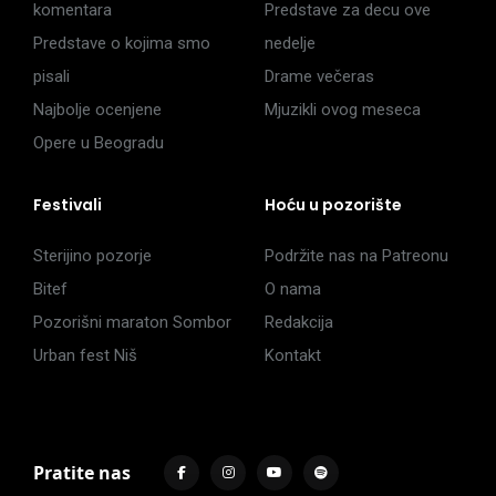
komentara
Predstave za decu ove
Predstave o kojima smo
nedelje
pisali
Drame večeras
Najbolje ocenjene
Mjuzikli ovog meseca
Opere u Beogradu
Festivali
Hoću u pozorište
Sterijino pozorje
Podržite nas na Patreonu
Bitef
O nama
Pozorišni maraton Sombor
Redakcija
Urban fest Niš
Kontakt
Pratite nas