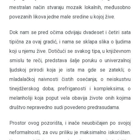
mestralan način stvaraju mozaik lokalnih, međusobno
povezanih likova jedne male sredine u kojoj žive.
Dok nam se pred očima odvijaju dvadeset i četiri sata
tipična za ovaj gradić, i nama se sklapa slika o ljudima
koji u njemu žive. Dotičući se svakog tipa, u književnom
smislu te reči, predstava šalje poruku o univerzalnoj
ljudskoj prirodi koja je ista ma gde se zatekli; o
mladalačkoj naivnosti čistih osećanja; o neiskustvu
tinejdžerskog doba; prefriganosti i kompleksima; o
melanholiji koja poput vela obavija živote onih kojima
društvo nepravedno sudi povedeno predrasudama.
Prostor ovog pozorišta, i inače neuobičajen po svojoj
neformalnosti, za ovu priliku je maksimalno iskorišten.