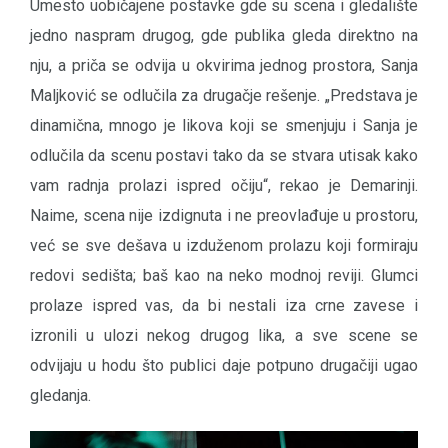
Umesto uobičajene postavke gde su scena i gledalište
jedno naspram drugog, gde publika gleda direktno na
nju, a priča se odvija u okvirima jednog prostora, Sanja
Maljković se odlučila za drugačje rešenje. „Predstava je
dinamična, mnogo je likova koji se smenjuju i Sanja je
odlučila da scenu postavi tako da se stvara utisak kako
vam radnja prolazi ispred očiju“, rekao je Demarinji.
Naime, scena nije izdignuta i ne preovlađuje u prostoru,
već se sve dešava u izduženom prolazu koji formiraju
redovi sedišta; baš kao na neko modnoj reviji. Glumci
prolaze ispred vas, da bi nestali iza crne zavese i
izronili u ulozi nekog drugog lika, a sve scene se
odvijaju u hodu što publici daje potpuno drugačiji ugao
gledanja.