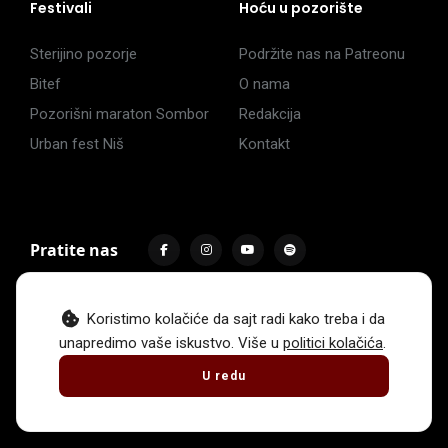
Festivali
Hoću u pozorište
Sterijino pozorje
Podržite nas na Patreonu
Bitef
O nama
Pozorišni maraton Sombor
Redakcija
Urban fest Niš
Kontakt
Pratite nas
Koristimo kolačiće da sajt radi kako treba i da
unapredimo vaše iskustvo. Više u
politici kolačića
.
Impressum
Politika privatnosti
Uslovi korišćenja
U redu
© 2017 -
2026
. Sva prava zadržava Hoću u pozorište.