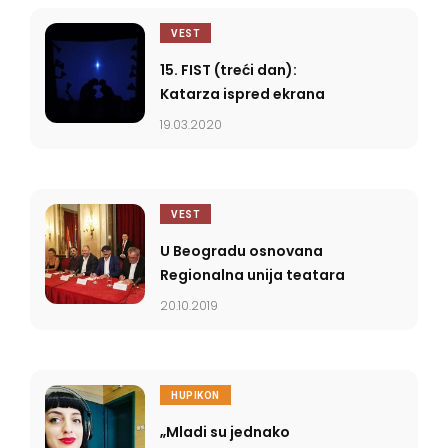
VEST
15. FIST (treći dan):
Katarza ispred ekrana
19.03.2020
VEST
U Beogradu osnovana
Regionalna unija teatara
20.10.2019
HUPIKON
„Mladi su jednako