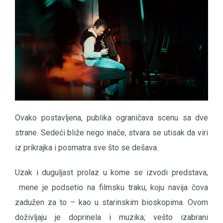
Ovako postavljena, publika ograničava scenu sa dve
strane. Sedeći bliže nego inače, stvara se utisak da viri
iz prikrajka i posmatra sve što se dešava.
Uzak i duguljast prolaz u kome se izvodi predstava,
mene je podsetio na filmsku traku, koju navija čova
zadužen za to – kao u starinskim bioskopima. Ovom
doživljaju je doprinela i muzika; vešto izabrani