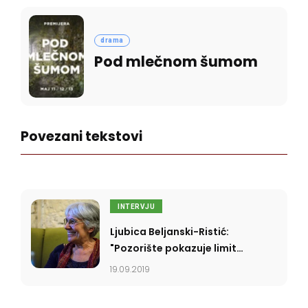
drama
Pod mlečnom šumom
Povezani tekstovi
INTERVJU
Ljubica Beljanski-Ristić:
"Pozorište pokazuje limite
svega"
19.09.2019