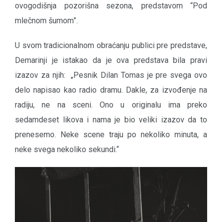
ovogodišnja pozorišna sezona, predstavom “Pod
mlečnom šumom”.
U svom tradicionalnom obraćanju publici pre predstave,
Demarinji je istakao da je ova predstava bila pravi
izazov za njih: „Pesnik Dilan Tomas je pre svega ovo
delo napisao kao radio dramu. Dakle, za izvođenje na
radiju, ne na sceni. Ono u originalu ima preko
sedamdeset likova i nama je bio veliki izazov da to
prenesemo. Neke scene traju po nekoliko minuta, a
neke svega nekoliko sekundi.“