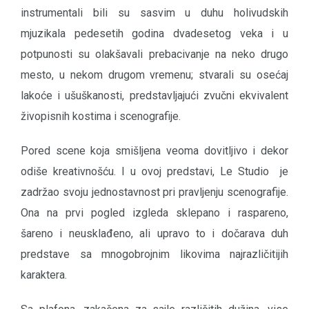
instrumentali bili su sasvim u duhu holivudskih
mjuzikala pedesetih godina dvadesetog veka i u
potpunosti su olakšavali prebacivanje na neko drugo
mesto, u nekom drugom vremenu; stvarali su osećaj
lakoće i ušuškanosti, predstavljajući zvučni ekvivalent
živopisnih kostima i scenografije.
Pored scene koja smišljena veoma dovitljivo i dekor
odiše kreativnošću. I u ovoj predstavi, Le Studio je
zadržao svoju jednostavnost pri pravljenju scenografije.
Ona na prvi pogled izgleda sklepano i raspareno,
šareno i neusklađeno, ali upravo to i dočarava duh
predstave sa mnogobrojnim likovima najrazličitijih
karaktera.