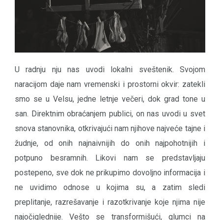
U radnju nju nas uvodi lokalni sveštenik. Svojom
naracijom daje nam vremenski i prostorni okvir: zatekli
smo se u Velsu, jedne letnje večeri, dok grad tone u
san. Direktnim obraćanjem publici, on nas uvodi u svet
snova stanovnika, otkrivajući nam njihove najveće tajne i
žudnje, od onih najnaivnijih do onih najpohotnijih i
potpuno besramnih. Likovi nam se predstavljaju
postepeno, sve dok ne prikupimo dovoljno informacija i
ne uvidimo odnose u kojima su, a zatim sledi
preplitanje, razrešavanje i razotkrivanje koje njima nije
najočiglednije. Vešto se transformišući, glumci na