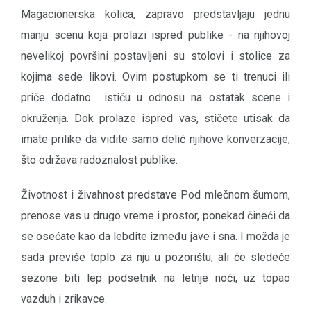
Magacionerska kolica, zapravo predstavljaju jednu
manju scenu koja prolazi ispred publike - na njihovoj
nevelikoj površini postavljeni su stolovi i stolice za
kojima sede likovi. Ovim postupkom se ti trenuci ili
priče dodatno ističu u odnosu na ostatak scene i
okruženja. Dok prolaze ispred vas, stičete utisak da
imate prilike da vidite samo delić njihove konverzacije,
što održava radoznalost publike.
Životnost i živahnost predstave Pod mlečnom šumom,
prenose vas u drugo vreme i prostor, ponekad čineći da
se osećate kao da lebdite između jave i sna. I možda je
sada previše toplo za nju u pozorištu, ali će sledeće
sezone biti lep podsetnik na letnje noći, uz topao
vazduh i zrikavce.