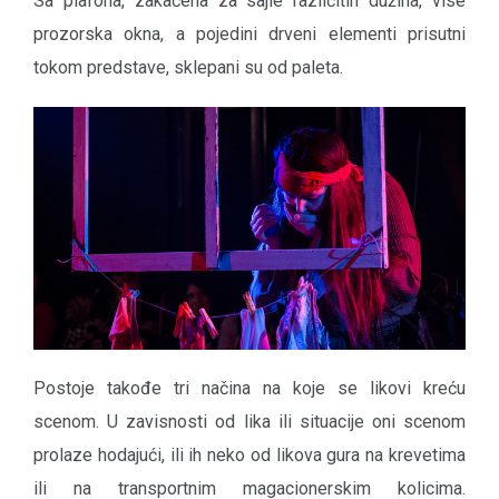
Sa plafona, zakačena za sajle različitih dužina, vise
prozorska okna, a pojedini drveni elementi prisutni
tokom predstave, sklepani su od paleta.
Postoje takođe tri načina na koje se likovi kreću
scenom. U zavisnosti od lika ili situacije oni scenom
prolaze hodajući, ili ih neko od likova gura na krevetima
ili na transportnim magacionerskim kolicima.