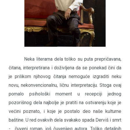
Neka literarna dela toliko su puta prepričavana,
čitana, interpretirana i doživljena da se ponekad čini da
je prilikom njihovog čitanja nemoguće izgraditi neku
novu, nekonvencionalnu, ličnu interpretaciju. Stoga ovaj
pomalo psihološki moment u recepciji jednog
pozorišnog dela najbolje je pratiti na ostvarenju koje je
većini poznato, i koje je postalo deo naše kulturne
baštine. U red ovakvih dela svakako spada Derviš i smrt
- čuveni roman, još čuvenijeg autora. Toliko detaljnih