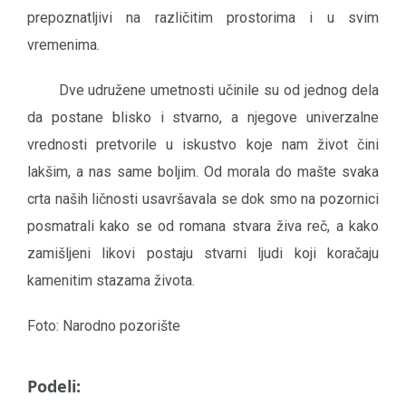
prepoznatljivi na različitim prostorima i u svim
vremenima.
Dve udružene umetnosti učinile su od jednog dela
da postane blisko i stvarno, a njegove univerzalne
vrednosti pretvorile u iskustvo koje nam život čini
lakšim, a nas same boljim. Od morala do mašte svaka
crta naših ličnosti usavršavala se dok smo na pozornici
posmatrali kako se od romana stvara živa reč, a kako
zamišljeni likovi postaju stvarni ljudi koji koračaju
kamenitim stazama života.
Foto: Narodno pozorište
Podeli: