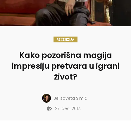
RECENZIJA
Kako pozorišna magija
impresiju pretvara u igrani
život?
Jelisaveta Simić
27. dec. 2017.