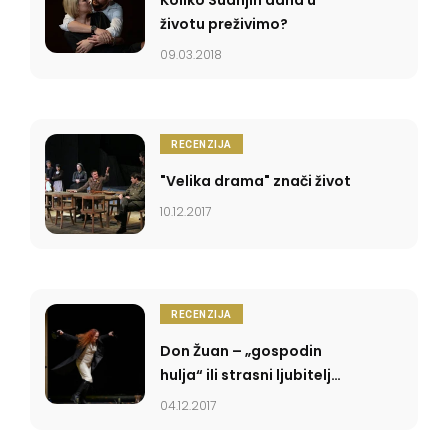
životu preživimo?
09.03.2018
RECENZIJA
"Velika drama" znači život
10.12.2017
RECENZIJA
Don Žuan – „gospodin
hulja“ ili strasni ljubitelj
života?
04.12.2017