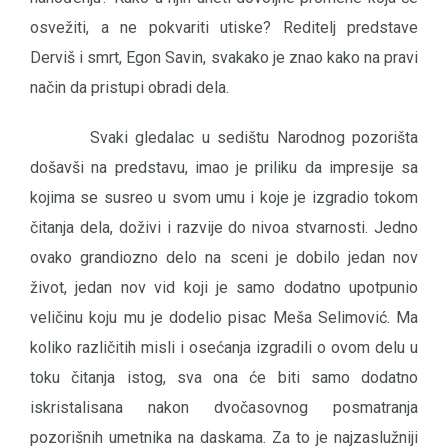
osvežiti, a ne pokvariti utiske? Reditelj predstave
Derviš i smrt, Egon Savin, svakako je znao kako na pravi
način da pristupi obradi dela.
Svaki gledalac u sedištu Narodnog pozorišta
došavši na predstavu, imao je priliku da impresije sa
kojima se susreo u svom umu i koje je izgradio tokom
čitanja dela, doživi i razvije do nivoa stvarnosti. Jedno
ovako grandiozno delo na sceni je dobilo jedan nov
život, jedan nov vid koji je samo dodatno upotpunio
veličinu koju mu je dodelio pisac Meša Selimović. Ma
koliko različitih misli i osećanja izgradili o ovom delu u
toku čitanja istog, sva ona će biti samo dodatno
iskristalisana nakon dvočasovnog posmatranja
pozorišnih umetnika na daskama. Za to je najzaslužniji