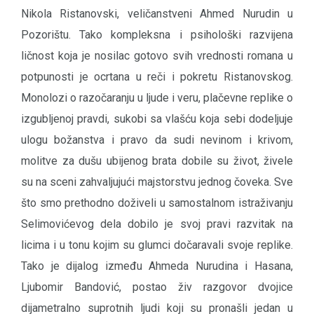
Nikola Ristanovski, veličanstveni Ahmed Nurudin u
Pozorištu. Tako kompleksna i psihološki razvijena
ličnost koja je nosilac gotovo svih vrednosti romana u
potpunosti je ocrtana u reči i pokretu Ristanovskog.
Monolozi o razočaranju u ljude i veru, plačevne replike o
izgubljenoj pravdi, sukobi sa vlašću koja sebi dodeljuje
ulogu božanstva i pravo da sudi nevinom i krivom,
molitve za dušu ubijenog brata dobile su život, živele
su na sceni zahvaljujući majstorstvu jednog čoveka. Sve
što smo prethodno doživeli u samostalnom istraživanju
Selimovićevog dela dobilo je svoj pravi razvitak na
licima i u tonu kojim su glumci dočaravali svoje replike.
Tako je dijalog između Ahmeda Nurudina i Hasana,
Ljubomir Bandović, postao živ razgovor dvojice
dijametralno suprotnih ljudi koji su pronašli jedan u