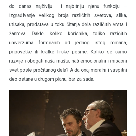
do danas najživlju i najbitniju njenu funkciju –
izgrađivanje velikog broja različitih svetova, slika,
utisaka, predstava u toku čitanja dela različitih vrsta i
žanrova. Dakle, koliko korisnika, toliko razičitih
univerzuma formiranih od jednog istog romana,
pripovetke ili kratke lirske pesme. Koliko se samo
razvije i obogati naša mašta, naš emocionalni i misaoni
svet posle pročitanog dela? A da onaj moralni i vaspitni
deo ostane u drugom planu, bar za sada.