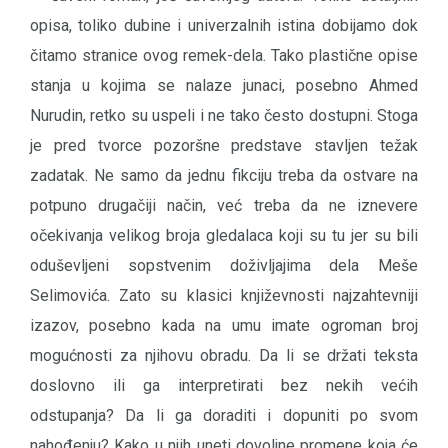
opisa, toliko dubine i univerzalnih istina dobijamo dok
čitamo stranice ovog remek-dela. Tako plastične opise
stanja u kojima se nalaze junaci, posebno Ahmed
Nurudin, retko su uspeli i ne tako često dostupni. Stoga
je pred tvorce pozoršne predstave stavljen težak
zadatak. Ne samo da jednu fikciju treba da ostvare na
potpuno drugačiji način, već treba da ne iznevere
očekivanja velikog broja gledalaca koji su tu jer su bili
oduševljeni sopstvenim doživljajima dela Meše
Selimovića. Zato su klasici književnosti najzahtevniji
izazov, posebno kada na umu imate ogroman broj
mogućnosti za njihovu obradu. Da li se držati teksta
doslovno ili ga interpretirati bez nekih većih
odstupanja? Da li ga doraditi i dopuniti po svom
nahođenju? Kako u njih uneti dovoljne promene koja će