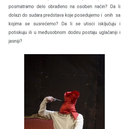
posmatramo delo obrađeno na osoben način? Da li
dolazi do sudara predstava koje posedujemo i onih sa
kojima se susrećemo? Da li se utisci isključuju i
potiskuju ili u međusobnom dodiru postaju uglačaniji i
jasniji?