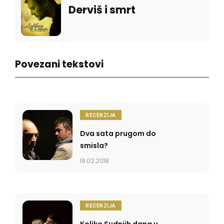
Derviš i smrt
Povezani tekstovi
RECENZIJA
Dva sata prugom do
smisla?
19.02.2018
RECENZIJA
Koliko Sudnjih dana u