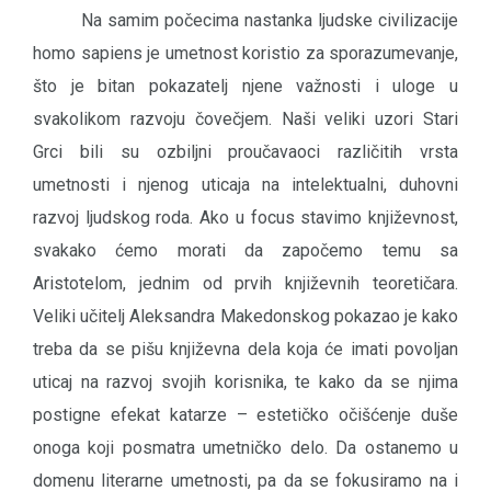
Na samim počecima nastanka ljudske civilizacije
homo sapiens je umetnost koristio za sporazumevanje,
što je bitan pokazatelj njene važnosti i uloge u
svakolikom razvoju čovečjem. Naši veliki uzori Stari
Grci bili su ozbiljni proučavaoci različitih vrsta
umetnosti i njenog uticaja na intelektualni, duhovni
razvoj ljudskog roda. Ako u focus stavimo književnost,
svakako ćemo morati da započemo temu sa
Aristotelom, jednim od prvih književnih teoretičara.
Veliki učitelj Aleksandra Makedonskog pokazao je kako
treba da se pišu književna dela koja će imati povoljan
uticaj na razvoj svojih korisnika, te kako da se njima
postigne efekat katarze – estetičko očišćenje duše
onoga koji posmatra umetničko delo. Da ostanemo u
domenu literarne umetnosti, pa da se fokusiramo na i