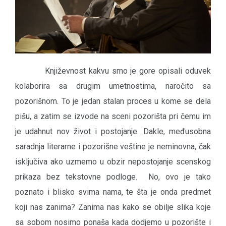
Književnost kakvu smo je gore opisali oduvek
kolaborira sa drugim umetnostima, naročito sa
pozorišnom. To je jedan stalan proces u kome se dela
pišu, a zatim se izvode na sceni pozorišta pri čemu im
je udahnut nov život i postojanje. Dakle, međusobna
saradnja literarne i pozorišne veštine je neminovna, čak
isključiva ako uzmemo u obzir nepostojanje scenskog
prikaza bez tekstovne podloge. No, ovo je tako
poznato i blisko svima nama, te šta je onda predmet
koji nas zanima? Zanima nas kako se obilje slika koje
sa sobom nosimo ponaša kada dodjemo u pozorište i