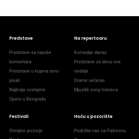
Predstave
Na repertoaru
Predstave sa najviše
Komedije danas
komentara
Predstave za decu ove
Predstave o kojima smo
nedelje
pisali
Drame večeras
Najbolje ocenjene
Mjuzikli ovog meseca
Opere u Beogradu
Festivali
Hoću u pozorište
Sterijino pozorje
Podržite nas na Patreonu