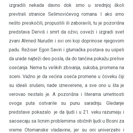
izgradili nekada davno dok smo u srednjoj školi
prevtrali stranice Selimovićevog romana. I ako smo
nešto preskočili, propustili ili zaboravili, tu je pozorišna
predstava Derviš i smrt da oživi, osveži i izgradi svet
zvani Ahmed Nurudin i svi oni koji doprinose njegovom
padu. Režiser Egon Savin i glumačka postava su uspeli
da urade najteži deo posla, da do tančina pokažu prelive
osećanja. Nema tu velikih zbivanja, sukoba, promena na
sceni. Važno je da većina oseća promene u čoveku čiji
su ideali srušeni, nade izneverene, a sve ono u šta je
verovao nestalo je. A pozorišna i literarna umetnosti
ovoga puta ostvarile su punu saradnju. Gledanje
predstave pokazalo je da ljudi i u 21. veku razumeju i
saosecaju sa licnim problemima običnih ljudi u Bosni za
vreme Otomanske vladavine, jer su oni univerzalni i