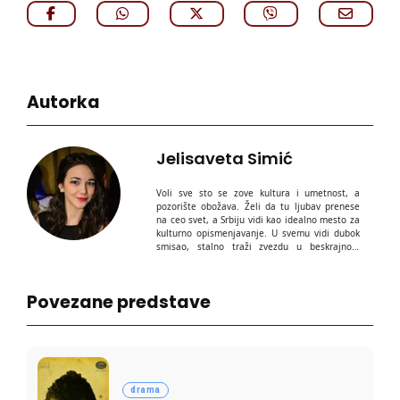
Autorka
Jelisaveta Simić
Voli sve sto se zove kultura i umetnost, a
pozorište obožava. Želi da tu ljubav prenese
na ceo svet, a Srbiju vidi kao idealno mesto za
kulturno opismenjavanje. U svemu vidi dubok
smisao, stalno traži zvezdu u beskrajnom
plavom krugu.
Povezane predstave
drama