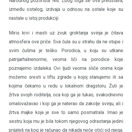
Narodnog pozorišta Niš. Zbog toga se ova predstava,
između ostalog, izdvaja u odnosu na ostale koje su
nastale u istoj produkciji.
Miris krvi i masti uz zvuk groktanja svinja je čitava
atmosfera ove priče. Sva čula su u strahu da ne otupe i
svim čulima je teško. Porodica, u koju su utkane
patrijarhalnenorme, veoma liči na porodice koje
poznajemo izdaleka. Ovi ljudi veoma sliče onima koje
možemo sresti u liftu zgrade u kojoj stanujemo ili sa
kojima čekamo u redu u lokalnom dragstoru. Žuti je
žrtva svojih roditelja, oca koji ga je tukao, svakodnevno
omalovažavao i koji ga je naterao da zakolje svinju, ali i
žrtva majke koja je sve to samo posmatrala. Imao je
sestru koja mu je bila tokom njegovog odrastanja jedini
prijatelj na kog je računao da nikada neće otići od njega.