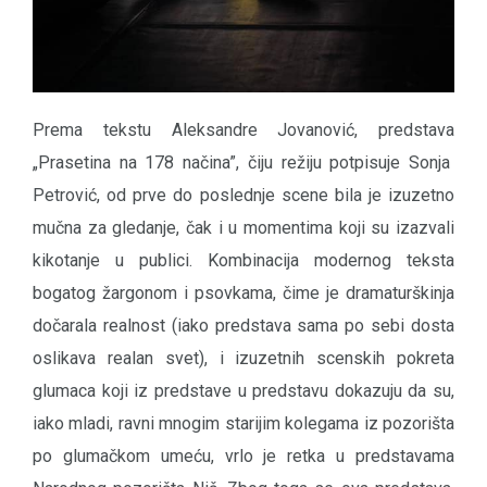
Prema tekstu Aleksandre Jovanović, predstava
„Prasetina na 178 načina”, čiju režiju potpisuje Sonja
Petrović, od prve do poslednje scene bila je izuzetno
mučna za gledanje, čak i u momentima koji su izazvali
kikotanje u publici. Kombinacija modernog teksta
bogatog žargonom i psovkama, čime je dramaturškinja
dočarala realnost (iako predstava sama po sebi dosta
oslikava realan svet), i izuzetnih scenskih pokreta
glumaca koji iz predstave u predstavu dokazuju da su,
iako mladi, ravni mnogim starijim kolegama iz pozorišta
po glumačkom umeću, vrlo je retka u predstavama