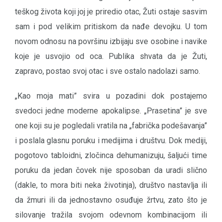
teškog života koji joj je priredio otac, Žuti ostaje sasvim
sam i pod velikim pritiskom da nađe devojku. U tom
novom odnosu na površinu izbijaju sve osobine i navike
koje je usvojio od oca. Publika shvata da je Žuti,
zapravo, postao svoj otac i sve ostalo nadolazi samo.
„Kao moja mati” svira u pozadini dok postajemo
svedoci jedne moderne apokalipse. „Prasetina” je sve
one koji su je pogledali vratila na „fabrička podešavanja”
i poslala glasnu poruku i medijima i društvu. Dok mediji,
pogotovo tabloidni, zločinca dehumanizuju, šaljući time
poruku da jedan čovek nije sposoban da uradi slično
(dakle, to mora biti neka životinja), društvo nastavlja ili
da žmuri ili da jednostavno osuđuje žrtvu, zato što je
silovanje tražila svojom odevnom kombinacijom ili