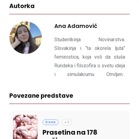
Autorka
Ana Adamović
Studentkinja Novinarstva.
Slovakinja i “ta okorela ljuta”
feministica, koja voli da sluša
Rundeka i filozofira o svetu ideja
i simulakrumu. Omiljena
predstava zauvek joj je remek-
delo Andraša Urbana “Vitezovi
Povezane predstave
lake male”.
+
1
drama
Prasetina na 178