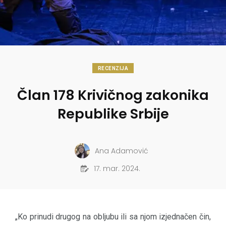
RECENZIJA
Član 178 Krivičnog zakonika
Republike Srbije
Ana Adamović
17. mar. 2024.
„Ko prinudi drugog na obljubu ili sa njom izjednačen čin,