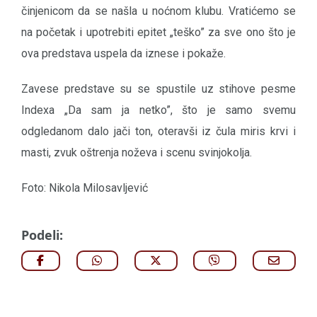
činjenicom da se našla u noćnom klubu. Vratićemo se
na početak i upotrebiti epitet „teško” za sve ono što je
ova predstava uspela da iznese i pokaže.
Zavese predstave su se spustile uz stihove pesme
Indexa „Da sam ja netko”, što je samo svemu
odgledanom dalo jači ton, oteravši iz čula miris krvi i
masti, zvuk oštrenja noževa i scenu svinjokolja.
Foto: Nikola Milosavljević
Podeli: