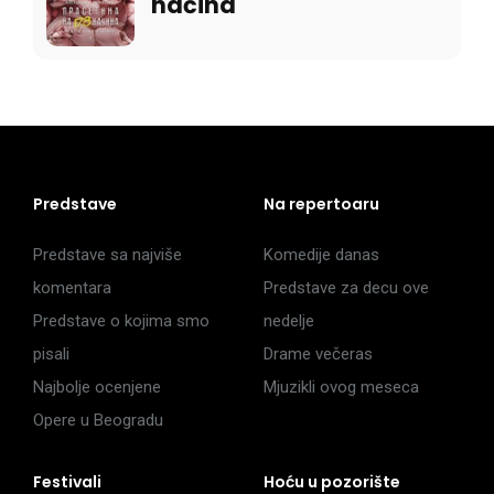
načina
Predstave
Na repertoaru
Predstave sa najviše
Komedije danas
komentara
Predstave za decu ove
Predstave o kojima smo
nedelje
pisali
Drame večeras
Najbolje ocenjene
Mjuzikli ovog meseca
Opere u Beogradu
Festivali
Hoću u pozorište