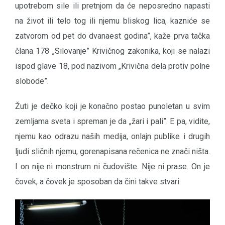
upotrebom sile ili pretnjom da će neposredno napasti
na život ili telo tog ili njemu bliskog lica, kazniće se
zatvorom od pet do dvanaest godina”, kaže prva tačka
člana 178 „Silovanje” Krivičnog zakonika, koji se nalazi
ispod glave 18, pod nazivom „Krivična dela protiv polne
slobode”.
Žuti je dečko koji je konačno postao punoletan u svim
zemljama sveta i spreman je da „žari i pali”. E pa, vidite,
njemu kao odrazu naših medija, onlajn publike i drugih
ljudi sličnih njemu, gorenapisana rečenica ne znači ništa.
I on nije ni monstrum ni čudovište. Nije ni prase. On je
čovek, a čovek je sposoban da čini takve stvari.