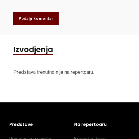
Pošalji komentar
Izvodjenja
Predstava trenutno nije na repertoaru.
Predstave
Na repertoaru
Predstave sa najviše
Komedije danas