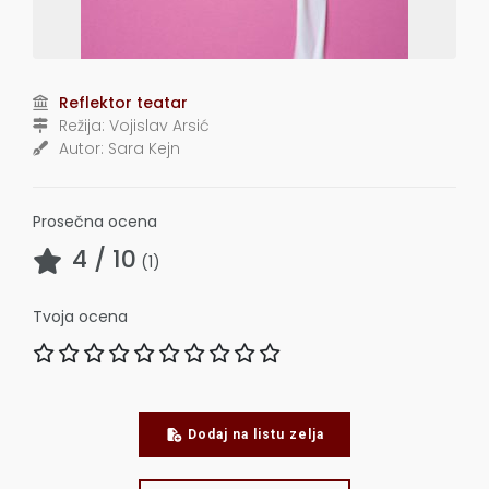
Reflektor teatar
Režija:
Vojislav Arsić
Autor:
Sara Kejn
Prosečna ocena
4
/ 10
(
1
)
Tvoja ocena
Dodaj na listu zelja