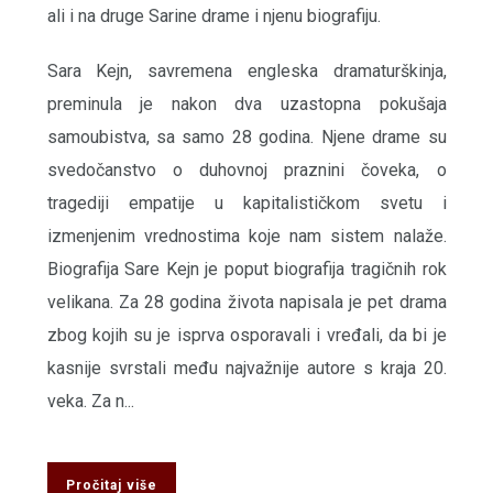
ali i na druge Sarine drame i njenu biografiju.
Sara Kejn, savremena engleska dramaturškinja,
preminula je nakon dva uzastopna pokušaja
samoubistva, sa samo 28 godina. Njene drame su
svedočanstvo o duhovnoj praznini čoveka, o
tragediji empatije u kapitalističkom svetu i
izmenjenim vrednostima koje nam sistem nalaže.
Biografija Sare Kejn je poput biografija tragičnih rok
velikana. Za 28 godina života napisala je pet drama
zbog kojih su je isprva osporavali i vređali, da bi je
kasnije svrstali među najvažnije autore s kraja 20.
veka. Za n...
Pročitaj više