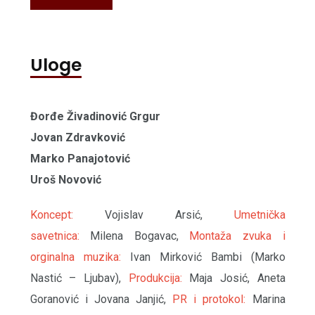
Uloge
Đorđe Živadinović Grgur
Jovan Zdravković
Marko Panajotović
Uroš Novović
Koncept:
Vojislav Arsić,
Umetnička
savetnica:
Milena Bogavac,
Montaža zvuka i
orginalna muzika:
Ivan Mirković Bambi (Marko
Nastić – Ljubav),
Produkcija:
Maja Josić, Aneta
Goranović i Jovana Janjić,
PR i protokol:
Marina