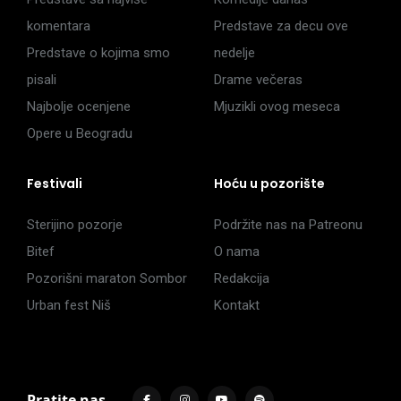
komentara
Predstave za decu ove
Predstave o kojima smo
nedelje
pisali
Drame večeras
Najbolje ocenjene
Mjuzikli ovog meseca
Opere u Beogradu
Festivali
Hoću u pozorište
Sterijino pozorje
Podržite nas na Patreonu
Bitef
O nama
Pozorišni maraton Sombor
Redakcija
Urban fest Niš
Kontakt
Pratite nas