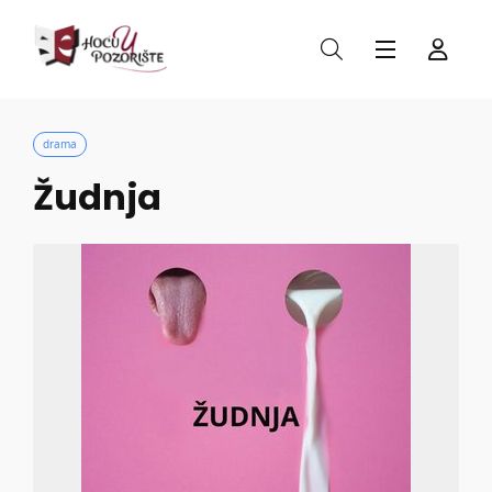
drama
Žudnja