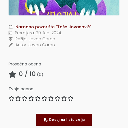
Narodno pozorište "Toša Jovanović"
Premijera:
29. feb. 2024.
Režija:
Jovan Caran
Autor:
Jovan Caran
Prosečna ocena
0
/ 10
(
0
)
Tvoja ocena
Dodaj na listu zelja