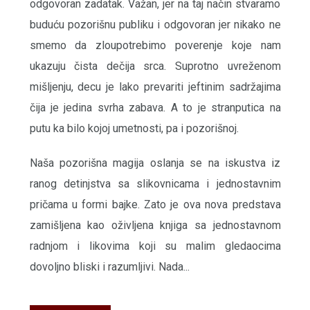
odgovoran zadatak. Važan, jer na taj način stvaramo
buduću pozorišnu publiku i odgovoran jer nikako ne
smemo da zloupotrebimo poverenje koje nam
ukazuju čista dečija srca. Suprotno uvreženom
mišljenju, decu je lako prevariti jeftinim sadržajima
čija je jedina svrha zabava. A to je stranputica na
putu ka bilo kojoj umetnosti, pa i pozorišnoj.
Naša pozorišna magija oslanja se na iskustva iz
ranog detinjstva sa slikovnicama i jednostavnim
pričama u formi bajke. Zato je ova nova predstava
zamišljena kao oživljena knjiga sa jednostavnom
radnjom i likovima koji su malim gledaocima
dovoljno bliski i razumljivi. Nada...