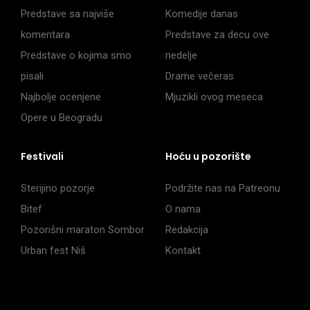
Predstave sa najviše
Komedije danas
komentara
Predstave za decu ove
Predstave o kojima smo
nedelje
pisali
Drame večeras
Najbolje ocenjene
Mjuzikli ovog meseca
Opere u Beogradu
Festivali
Hoću u pozorište
Sterijino pozorje
Podržite nas na Patreonu
Bitef
O nama
Pozorišni maraton Sombor
Redakcija
Urban fest Niš
Kontakt