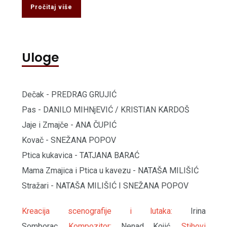
Pročitaj više
Uloge
Dečak - PREDRAG GRUJIĆ
Pas - DANILO MIHNjEVIĆ / KRISTIAN KARDOŠ
Jaje i Zmajče - ANA ČUPIĆ
Kovač - SNEŽANA POPOV
Ptica kukavica - TATJANA BARAĆ
Mama Zmajica i Ptica u kavezu - NATAŠA MILIŠIĆ
Stražari - NATAŠA MILIŠIĆ I SNEŽANA POPOV
Kreacija scenografije i lutaka:
Irina
Somborac,
Kompozitor:
Nenad Kojić,
Stihovi