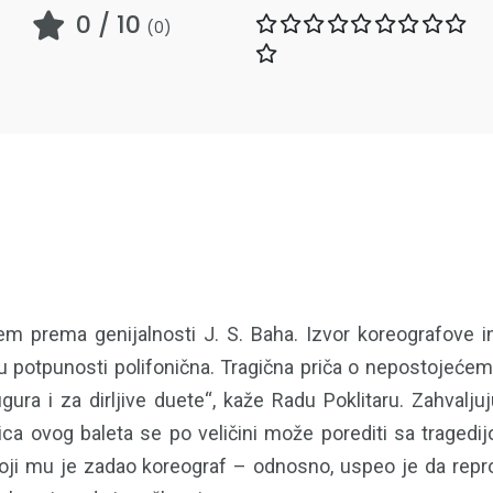
0
/ 10
(
0
)
jem prema genijalnosti J. S. Baha. Izvor koreografove in
 u potpunosti polifonična. Tragična priča o nepostojeće
gura i za dirljive duete“, kaže Radu Poklitaru. Zahvalj
ca ovog baleta se po veličini može porediti sa tragedi
koji mu je zadao koreograf – odnosno, uspeo je da re