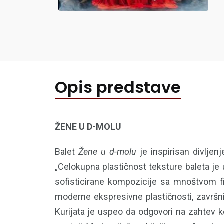
Opis predstave
ŽENE U D-MOLU
Balet
Žene u
d-
molu
je inspirisan divljen
„Celokupna plastičnost teksture baleta je
sofisticirane kompozicije sa mnoštvom fi
moderne ekspresivne plastičnosti, završni
Kurijata je uspeo da odgovori na zahtev 