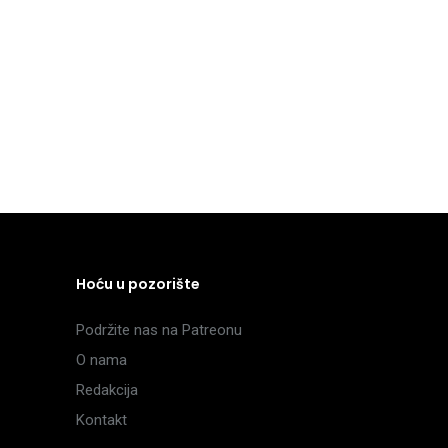
Hoću u pozorište
Podržite nas na Patreonu
O nama
Redakcija
Kontakt