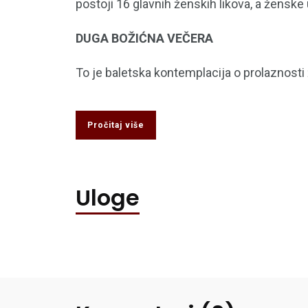
postoji 16 glavnih ženskih likova, a ženske
DUGA BOŽIĆNA VEČERA
To je baletska kontemplacija o prolaznosti 
Pročitaj više
Uloge