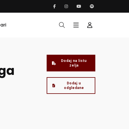
ari
Dodaj na listu
uga
zelja
Dodaj u
odgledane