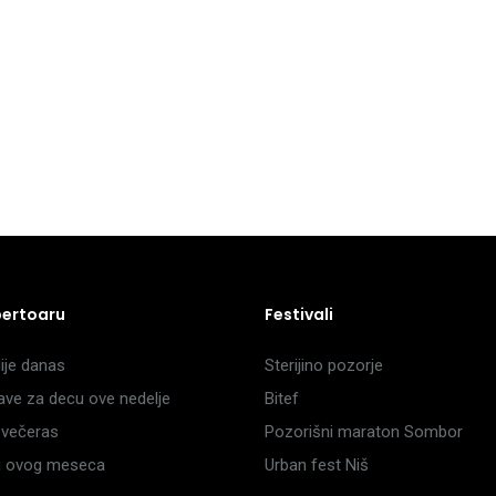
pertoaru
Festivali
je danas
Sterijino pozorje
ave za decu ove nedelje
Bitef
večeras
Pozorišni maraton Sombor
li ovog meseca
Urban fest Niš