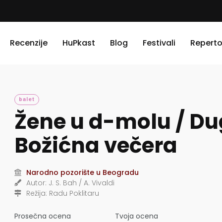
Recenzije
HuPkast
Blog
Festivali
Reperto
balet
Žene u d-molu / D
Božićna večera
Narodno pozorište u Beogradu
Autor:
J. S. Bah / A. Vivaldi
Režija:
Radu Poklitaru
Prosečna ocena
Tvoja ocena