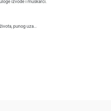
 uloge izvode i muškarci.
života, punog uza...