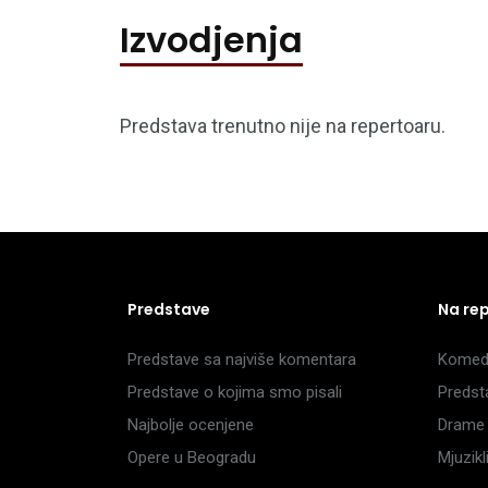
Izvodjenja
Predstava trenutno nije na repertoaru.
Predstave
Na re
Predstave sa najviše komentara
Komedi
Predstave o kojima smo pisali
Predst
Najbolje ocenjene
Drame 
Opere u Beogradu
Mjuzik