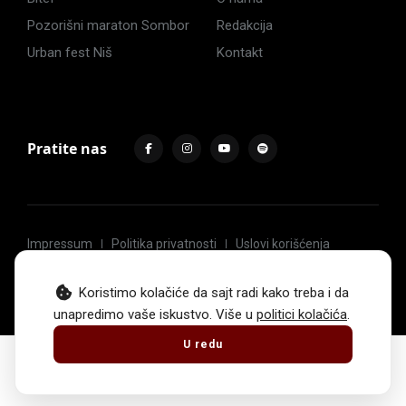
Pozorišni maraton Sombor
Redakcija
Urban fest Niš
Kontakt
Pratite nas
Impressum
Politika privatnosti
Uslovi korišćenja
© 2017 -
2026
. Sva prava zadržava Hoću u pozorište.
Koristimo kolačiće da sajt radi kako treba i da
unapredimo vaše iskustvo. Više u
politici kolačića
.
U redu