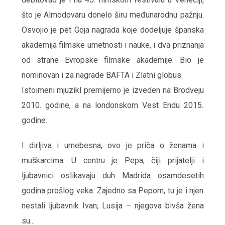
što je Almodovaru donelo širu međunarodnu pažnju.
Osvojio je pet Goja nagrada koje dodeljuje španska
akademija filmske umetnosti i nauke, i dva priznanja
od strane Evropske filmske akademije. Bio je
nominovan i za nagrade BAFTA i Zlatni globus.
Istoimeni mjuzikl premijerno je izveden na Brodveju
2010. godine, a na londonskom Vest Endu 2015.
godine.
I dirljiva i urnebesna, ovo je priča o ženama i
muškarcima. U centru je Pepa, čiji prijatelji i
ljubavnici oslikavaju duh Madrida osamdesetih
godina prošlog veka. Zajedno sa Pepom, tu je i njen
nestali ljubavnik Ivan; Lusija – njegova bivša žena
su...