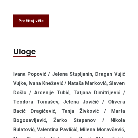
Pročitaj više
Uloge
Ivana Popović / Jelena Stupljanin, Dragan Vujić
Vujke, Ivana Knežević / Nataša Marković, Slaven
Došlo / Arsenije Tubić, Tatjana Dimitrijević /
Teodora Tomašev, Jelena Jovičić / Olivera
Bacić Dragičević, Tanja Živković / Marta
Bogosavljević, Žarko Stepanov / Nikola
Bulatović, Valentina Pavličić, Milena Moravčević,