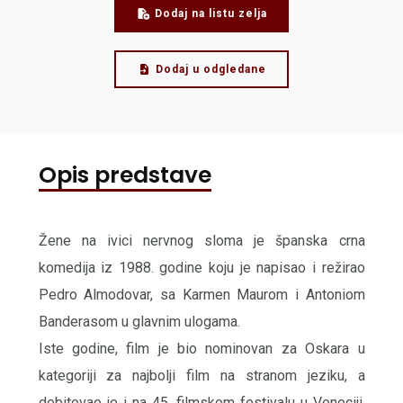
Dodaj na listu zelja
Dodaj u odgledane
Opis predstave
Žene na ivici nervnog sloma je španska crna
komedija iz 1988. godine koju je napisao i režirao
Pedro Almodovar, sa Karmen Maurom i Antoniom
Banderasom u glavnim ulogama.
Iste godine, film je bio nominovan za Oskara u
kategoriji za najbolji film na stranom jeziku, a
debitovao je i na 45. filmskom festivalu u Veneciji,