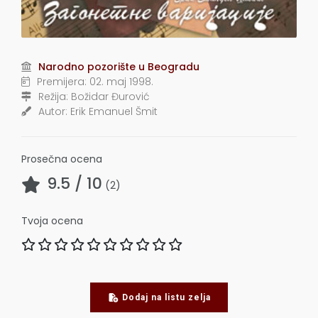
Narodno pozorište u Beogradu
Premijera:
02. maj 1998.
Režija:
Božidar Đurović
Autor:
Erik Emanuel Šmit
Prosečna ocena
9.5
/ 10
(
2
)
Tvoja ocena
Dodaj na listu zelja