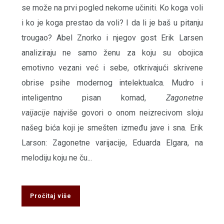
se može na prvi pogled nekome učiniti. Ko koga voli
i ko je koga prestao da voli? I da li je baš u pitanju
trougao? Abel Znorko i njegov gost Erik Larsen
analiziraju ne samo ženu za koju su obojica
emotivno vezani već i sebe, otkrivajući skrivene
obrise psihe modernog intelektualca. Mudro i
inteligentno pisan komad,
Zagonetne
vaijacije
najviše govori o onom neizrecivom sloju
našeg bića koji je smešten između jave i sna. Erik
Larson: Zagonetne varijacije, Eduarda Elgara, na
melodiju koju ne ču...
Pročitaj više