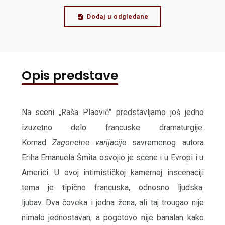
Dodaj u odgledane
Opis predstave
Na sceni „Raša Plaović" predstavljamo još jedno
izuzetno delo francuske dramaturgije.
Komad
Zagonetne varijacije
savremenog autora
Eriha Emanuela Šmita osvojio je scene i u Evropi i u
Americi. U ovoj intimističkoj kamernoj inscenaciji
tema je tipično francuska, odnosno ljudska:
ljubav. Dva čoveka i jedna žena, ali taj trougao nije
nimalo jednostavan, a pogotovo nije banalan kako