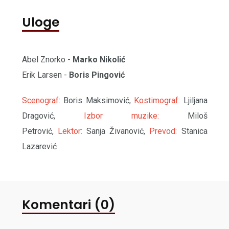
Uloge
Abel Znorko -
Marko Nikolić
Erik Larsen -
Boris Pingović
Scenograf:
Boris Maksimović,
Kostimograf:
Ljiljana
Dragović,
Izbor muzike:
Miloš
Petrović,
Lektor:
Sanja Živanović,
Prevod:
Stanica
Lazarević
Komentari (0)