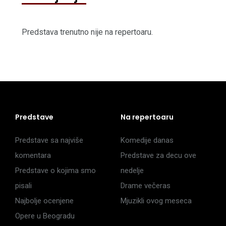
Predstava trenutno nije na repertoaru.
Predstave
Na repertoaru
Predstave sa najviše
Komedije danas
komentara
Predstave za decu ove
Predstave o kojima smo
nedelje
pisali
Drame večeras
Najbolje ocenjene
Mjuzikli ovog meseca
Opere u Beogradu