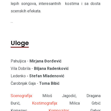
lepih songova, interesantnih kostima i sa dosta
scenskih efekata.
...
Uloge
Pahulјica -
Mirjana Đorđević
Vila Dobrila -
Biljana Radenković
Ledenko
- Stefan Mladenović
Čarobnjak Gaja -
Toma Bibić
Scenografija:
Miloš Jagodić, Dragana
Đurić,
Kostimografija:
Milica Grbić
Komazec,
Kompozitor:
Gabor