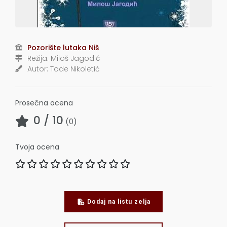
Pozorište lutaka Niš
Režija:
Miloš Jagodić
Autor:
Tode Nikoletić
Prosečna ocena
0
/ 10
(
0
)
Tvoja ocena
Dodaj na listu zelja