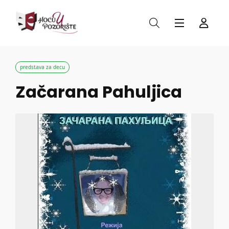
predstava za decu
Začarana Pahuljica