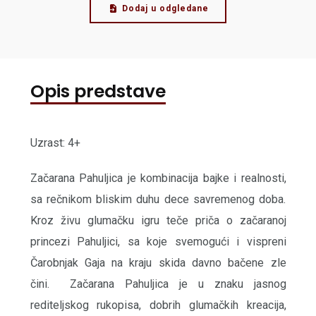
Dodaj u odgledane
Opis predstave
Uzrast: 4+
Začarana Pahulјica je kombinacija bajke i realnosti,
sa rečnikom bliskim duhu dece savremenog doba.
Kroz živu glumačku igru teče priča o začaranoj
princezi Pahulјici, sa koje svemogući i vispreni
Čarobnjak Gaja na kraju skida davno bačene zle
čini. Začarana Pahulјica je u znaku jasnog
reditelјskog rukopisa, dobrih glumačkih kreacija,