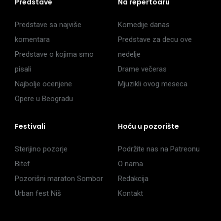
Predstave
Na repertoaru
Predstave sa najviše
Komedije danas
komentara
Predstave za decu ove
Predstave o kojima smo
nedelje
pisali
Drame večeras
Najbolje ocenjene
Mjuzikli ovog meseca
Opere u Beogradu
Festivali
Hoću u pozorište
Sterijino pozorje
Podržite nas na Patreonu
Bitef
O nama
Pozorišni maraton Sombor
Redakcija
Urban fest Niš
Kontakt