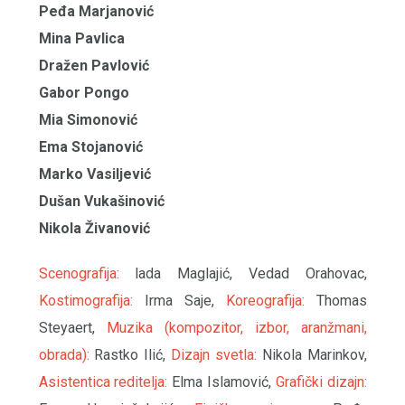
Peđa Marjanović
Mina Pavlica
Dražen Pavlović
Gabor Pongo
Mia Simonović
Ema Stojanović
Marko Vasiljević
Dušan Vukašinović
Nikola Živanović
Scenografija:
lada Maglajić, Vedad Orahovac,
Kostimografija:
Irma Saje,
Koreografija:
Thomas
Steyaert,
Muzika (kompozitor, izbor, aranžmani,
obrada):
Rastko Ilić,
Dizajn svetla:
Nikola Marinkov,
Asistentica reditelja:
Elma Islamović,
Grafički dizajn: