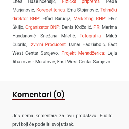
Enes Huseinčehajić,
Fizička priprema:
Peđa
Marjanović,
Korepetitorica:
Ema Stojanović,
Tehnički
direktor BNP:
Elfad Baručija,
Marketing BNP:
Elvir
Škiljo,
Organizator BNP:
Denis Krdžalić,
PR:
Merima
Handanović, Snežana Miletić,
Fotografija:
Miloš
Čubrilo,
Izvršni Producent:
Ismar Hadžiabdić, East
West Centar Sarajevo,
Projekt Menadžerica:
Lejla
Abazović - Muratović, East West Centar Sarajevo
Komentari (0)
Još nema komentara za ovu predstavu. Budite
prvi koji će podeliti svoj utisak.