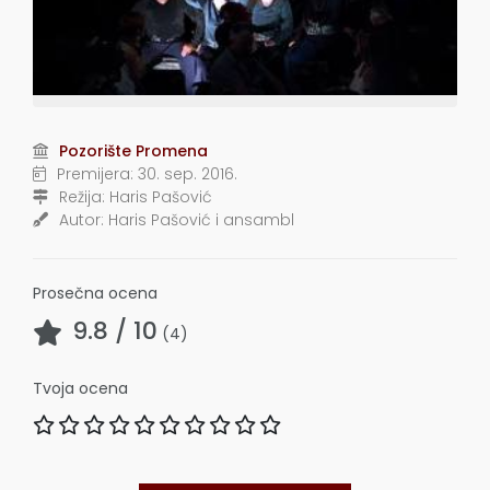
Pozorište Promena
Premijera:
30. sep. 2016.
Režija:
Haris Pašović
Autor:
Haris Pašović i ansambl
Prosečna ocena
9.8
/ 10
(
4
)
Tvoja ocena