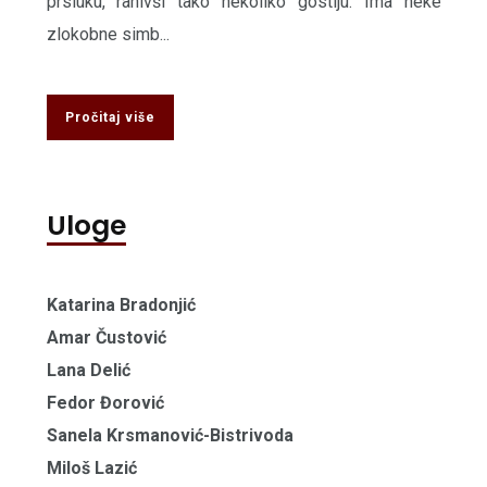
prsluku, ranivši tako nekoliko gostiju. Ima neke
zlokobne simb...
Pročitaj više
Uloge
Katarina Bradonjić
Amar Čustović
Lana Delić
Fedor Đorović
Sanela Krsmanović-Bistrivoda
Miloš Lazić