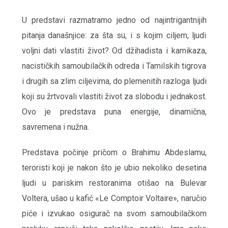
U predstavi razmatramo jedno od najintrigantnijih
pitanja današnjice: za šta su, i s kojim ciljem, ljudi
voljni dati vlastiti život? Od džihadista i kamikaza,
nacističkih samoubilačkih odreda i Tamilskih tigrova
i drugih sa zlim ciljevima, do plemenitih razloga ljudi
koji su žrtvovali vlastiti život za slobodu i jednakost.
Ovo je predstava puna energije, dinamična,
savremena i nužna.
Predstava počinje pričom o Brahimu Abdeslamu,
teroristi koji je nakon što je ubio nekoliko desetina
ljudi u pariskim restoranima otišao na Bulevar
Voltera, ušao u kafić «Le Comptoir Voltaire», naručio
piće i izvukao osigurač na svom samoubilačkom