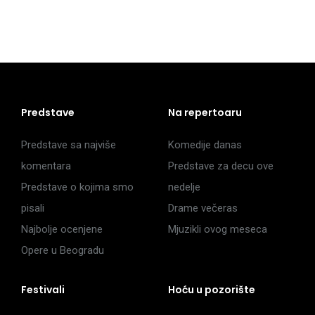
Predstave
Na repertoaru
Predstave sa najviše
Komedije danas
komentara
Predstave za decu ove
Predstave o kojima smo
nedelje
pisali
Drame večeras
Najbolje ocenjene
Mjuzikli ovog meseca
Opere u Beogradu
Festivali
Hoću u pozorište