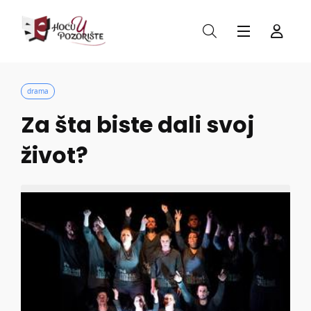
drama
Za šta biste dali svoj
život?