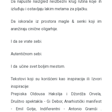
Da napuste naizgled neizbežni krug rutina koje ih
izluđuju i ostavljaju lakim metama za pljačku.
Da iskorače iz prostora magle & senki koji im
aranžiraju cinične oligarhije.
I da se vrate sebi.
Autentičnom sebi.
I da učine svet boljim mestom.
Tekstovi koji su korišćeni kao inspiracija ili Izvori
inspiracije:
Prepiska Oldousa Hakslija i Džordža Orvela,
Društvo spektakla - Gi Debor, Anarhistički manifest
- Emil Gotje, Indiferentni - Antonio Gramši .