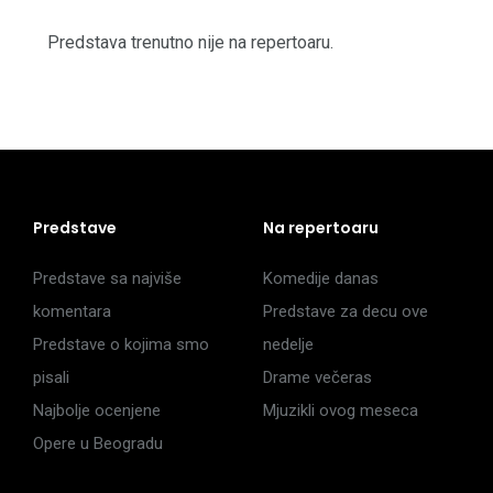
Predstava trenutno nije na repertoaru.
Predstave
Na repertoaru
Predstave sa najviše
Komedije danas
komentara
Predstave za decu ove
Predstave o kojima smo
nedelje
pisali
Drame večeras
Najbolje ocenjene
Mjuzikli ovog meseca
Opere u Beogradu