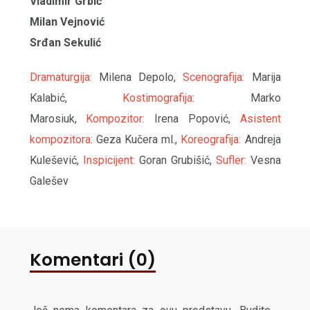
Vladimir Grbić
Milan Vejnović
Srđan Sekulić
Dramaturgija:
Milena Depolo,
Scenografija:
Marija
Kalabić,
Kostimografija
: Marko
Marosiuk,
Kompozitor:
Irena Popović,
Asistent
kompozitora:
Geza Kučera ml.,
Koreografija:
Andreja
Kulešević,
Inspicijent:
Goran Grubišić,
Sufler:
Vesna
Galešev
Komentari (0)