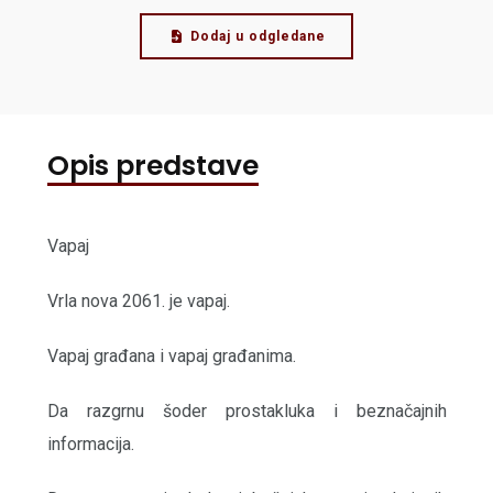
Dodaj u odgledane
Opis predstave
Vapaj
Vrla nova 2061. je vapaj.
Vapaj građana i vapaj građanima.
Da razgrnu šoder prostakluka i beznačajnih
informacija.