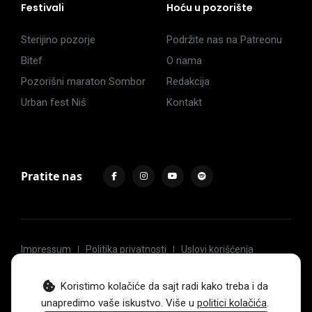
Festivali
Hoću u pozorište
Sterijino pozorje
Podržite nas na Patreonu
Bitef
O nama
Pozorišni maraton Sombor
Redakcija
Urban fest Niš
Kontakt
Pratite nas
Impressum
Politika privatnosti
Uslovi korišćenja
© 2017 -
2026
. Sva prava zadržava Hoću u pozorište.
Koristimo kolačiće da sajt radi kako treba i da
unapredimo vaše iskustvo. Više u
politici kolačića
.