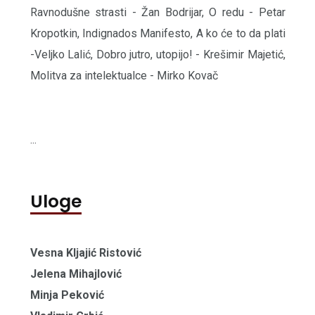
Ravnodušne strasti - Žan Bodrijar, O redu - Petar
Kropotkin, Indignados Manifesto, A ko će to da plati
-Veljko Lalić, Dobro jutro, utopijo! - Krešimir Majetić,
Molitva za intelektualce - Mirko Kovač
...
Uloge
Vesna Kljajić Ristović
Jelena Mihajlović
Minja Peković