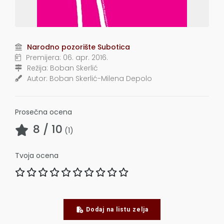
Narodno pozorište Subotica
Premijera:
06. apr. 2016.
Režija:
Boban Skerlić
Autor:
Boban Skerlić-Milena Depolo
Prosečna ocena
8
/ 10
(
1
)
Tvoja ocena
Dodaj na listu zelja