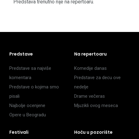
Predstava trenutno nije na repertoaru.
Predstave
Na repertoaru
Predstave sa najviše
Komedije danas
komentara
Predstave za decu ove
Predstave o kojima smo
nedelje
pisali
Drame večeras
Najbolje ocenjene
Mjuzikli ovog meseca
Opere u Beogradu
Festivali
Hoću u pozorište