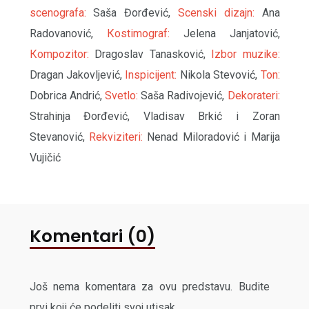
scenografa:
Saša Đorđević,
Scenski dizajn:
Ana
Radovanović,
Кostimograf:
Jelena Janjatović,
Кompozitor:
Dragoslav Tanasković,
Izbor muzike:
Dragan Jakovljević,
Inspicijent:
Nikola Stevović,
Ton:
Dobrica Andrić,
Svetlo:
Saša Radivojević,
Dekorateri:
Strahinja Đorđević, Vladisav Brkić i Zoran
Stevanović,
Rekviziteri:
Nenad Miloradović i Marija
Vujičić
Komentari (0)
Još nema komentara za ovu predstavu. Budite
prvi koji će podeliti svoj utisak.