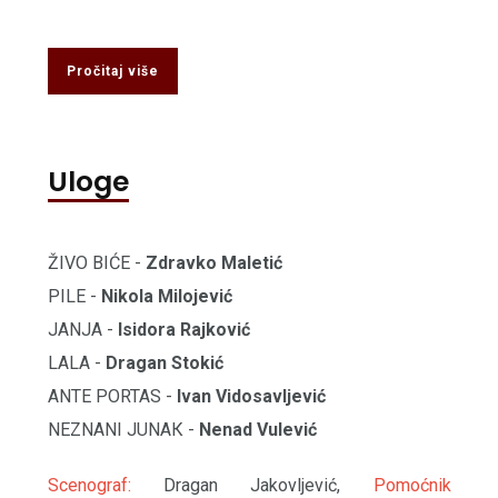
Pročitaj više
Uloge
ŽIVO BIĆE -
Zdravko Maletić
PILE -
Nikola Milojević
JANJA -
Isidora Rajković
LALA -
Dragan Stokić
ANTE PORTAS -
Ivan Vidosavljević
NEZNANI JUNAК -
Nenad Vulević
Scenograf:
Dragan Jakovljević,
Pomoćnik