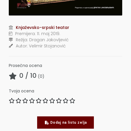
Knjaževsko-srpski teatar
Premijera:
11. maj 2019.
Režija:
Dragan Jakovljević
Autor:
Velimir Stojanović
Prosečna ocena
0
/ 10
(
0
)
Tvoja ocena
Dodaj na listu zelja