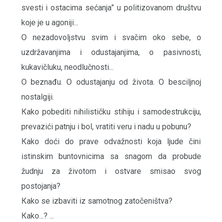
svesti i ostacima sećanja” u politizovanom društvu
koje je u agoniji...
O nezadovoljstvu svim i svačim oko sebe, o
uzdržavanjima i odustajanjima, o pasivnosti,
kukavičluku, neodlučnosti...
O beznađu. O odustajanju od života. O besciljnoj
nostalgiji.
Кako pobediti nihilističku stihiju i samodestrukciju,
prevazići patnju i bol, vratiti veru i nadu u pobunu?
Кako doći do prave odvažnosti koja ljude čini
istinskim buntovnicima sa snagom da probude
žudnju za životom i ostvare smisao svog
postojanja?
Кako se izbaviti iz samotnog zatočeništva?
Кako...? ...