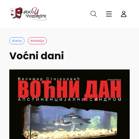
drama
komedija
Voćni dani