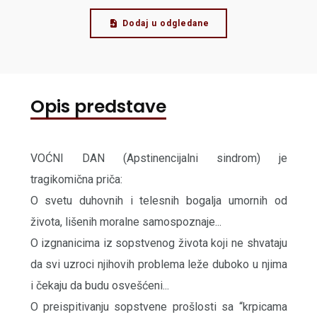
Dodaj u odgledane
Opis predstave
VOĆNI DAN (Apstinencijalni sindrom) je
tragikomična priča:
O svetu duhovnih i telesnih bogalja umornih od
života, lišenih moralne samospoznaje...
O izgnanicima iz sopstvenog života koji ne shvataju
da svi uzroci njihovih problema leže duboko u njima
i čekaju da budu osvešćeni...
O preispitivanju sopstvene prošlosti sa “krpicama