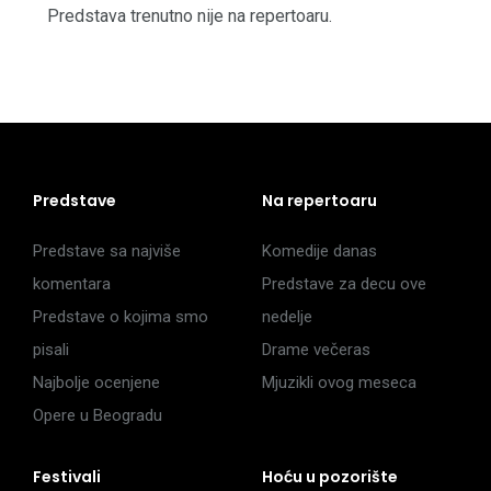
Predstava trenutno nije na repertoaru.
Predstave
Na repertoaru
Predstave sa najviše
Komedije danas
komentara
Predstave za decu ove
Predstave o kojima smo
nedelje
pisali
Drame večeras
Najbolje ocenjene
Mjuzikli ovog meseca
Opere u Beogradu
Festivali
Hoću u pozorište