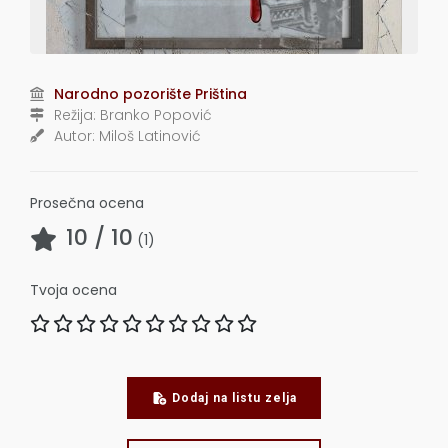
Narodno pozorište Priština
Režija:
Branko Popović
Autor:
Miloš Latinović
Prosečna ocena
10
/ 10
(
1
)
Tvoja ocena
Dodaj na listu zelja