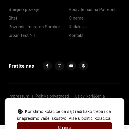
Sterijino pozorje
Podržite nas na Patreonu
Bitef
O nama
Pozorišni maraton Sombor
Redakcija
Urban fest Niš
Kontakt
Pratite nas
Impressum
Politika privatnosti
Uslovi korišćenja
© 2017 -
2026
. Sva prava zadržava Hoću u pozorište.
Koristimo kolačiće da sajt radi kako treba i da
unapredimo vaše iskustvo. Više u
politici kolačića
.
U redu