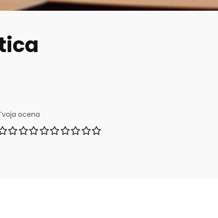
tica
Tvoja ocena