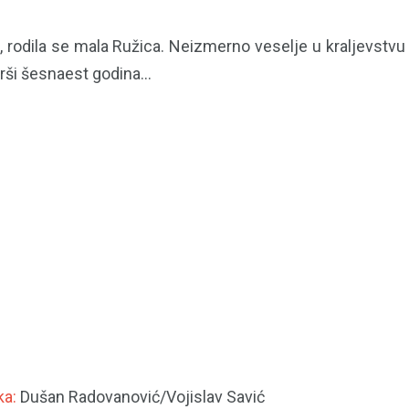
 rodila se mala Ružica. Neizmerno veselje u kraljevstvu
rši šesnaest godina...
ka:
Dušan Radovanović/Vojislav Savić