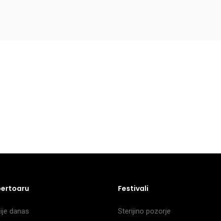
pertoaru
Festivali
je danas
Sterijino pozorje