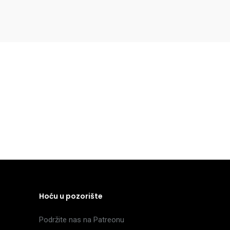
Hoću u pozorište
Podržite nas na Patreonu