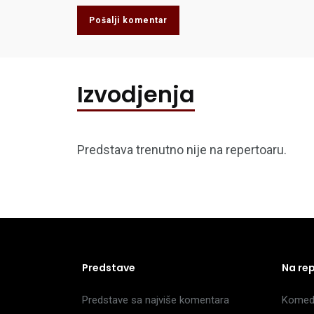
Pošalji komentar
Izvodjenja
Predstava trenutno nije na repertoaru.
Predstave
Na re
Predstave sa najviše komentara
Komedi