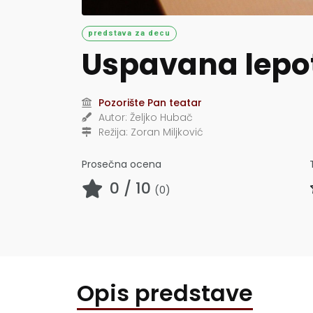
predstava za decu
Uspavana lepo
Pozorište Pan teatar
Autor:
Željko Hubač
Režija:
Zoran Miljković
Prosečna ocena
0
/ 10
(
0
)
Opis predstave