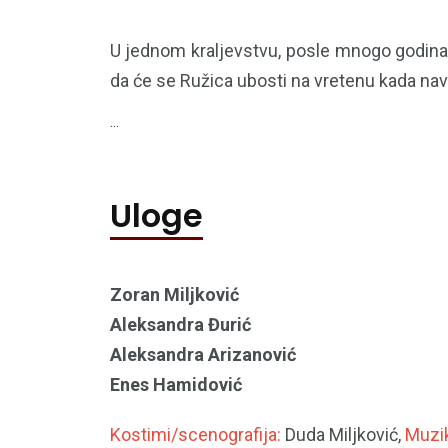
U jednom kraljevstvu, posle mnogo godina,
da će se Ružica ubosti na vretenu kada nav
...
Uloge
Zoran Miljković
Aleksandra Đurić
Aleksandra Arizanović
Enes Hamidović
Kostimi/scenografija:
Duda Miljković,
Muzi