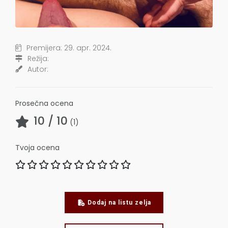
Premijera:
29. apr. 2024.
Režija:
Autor:
Prosečna ocena
10
/ 10
(
1
)
Tvoja ocena
Dodaj na listu zelja