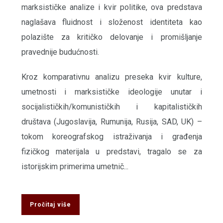
marksističke analize i kvir politike, ova predstava
naglašava fluidnost i složenost identiteta kao
polazište za kritičko delovanje i promišljanje
pravednije budućnosti.
Kroz komparativnu analizu preseka kvir kulture,
umetnosti i marksističke ideologije unutar i
socijalističkih/komunističkih i kapitalističkih
društava (Jugoslavija, Rumunija, Rusija, SAD, UK) –
tokom koreografskog istraživanja i građenja
fizičkog materijala u predstavi, tragalo se za
istorijskim primerima umetnič...
Pročitaj više