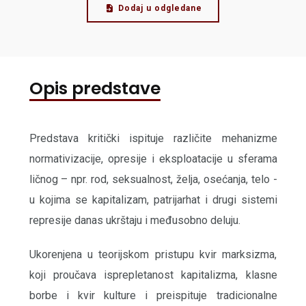
Dodaj u odgledane
Opis predstave
Predstava kritički ispituje različite mehanizme
normativizacije, opresije i eksploatacije u sferama
ličnog – npr. rod, seksualnost, želja, osećanja, telo -
u kojima se kapitalizam, patrijarhat i drugi sistemi
represije danas ukrštaju i međusobno deluju.
Ukorenjena u teorijskom pristupu kvir marksizma,
koji proučava isprepletanost kapitalizma, klasne
borbe i kvir kulture i preispituje tradicionalne