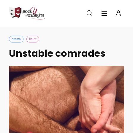
drama
balet
Unstable comrades