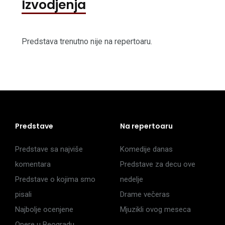
Izvodjenja
Predstava trenutno nije na repertoaru.
Predstave
Na repertoaru
Predstave sa najviše
Komedije danas
komentara
Predstave za decu ove
Predstave o kojima smo
nedelje
pisali
Drame večeras
Najbolje ocenjene
Mjuzikli ovog meseca
Opere u Beogradu