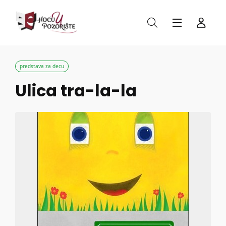
predstava za decu
Ulica tra-la-la