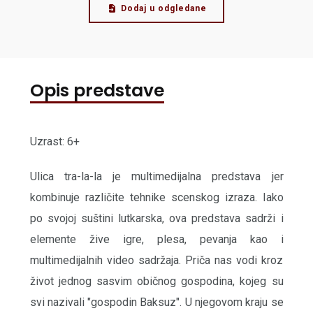
Dodaj u odgledane
Opis predstave
Uzrast: 6+
Ulica tra-la-la je multimedijalna predstava jer
kombinuje različite tehnike scenskog izraza. Iako
po svojoj suštini lutkarska, ova predstava sadrži i
elemente žive igre, plesa, pevanja kao i
multimedijalnih video sadržaja. Priča nas vodi kroz
život jednog sasvim običnog gospodina, kojeg su
svi nazivali "gospodin Baksuz". U njegovom kraju se