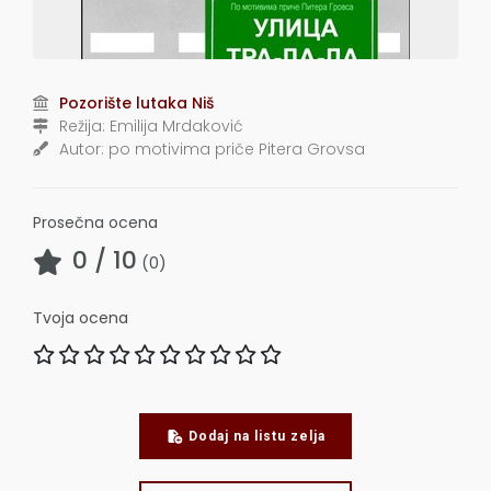
Pozorište lutaka Niš
Režija:
Emilija Mrdaković
Autor:
po motivima priče Pitera Grovsa
Prosečna ocena
0
/ 10
(
0
)
Tvoja ocena
Dodaj na listu zelja