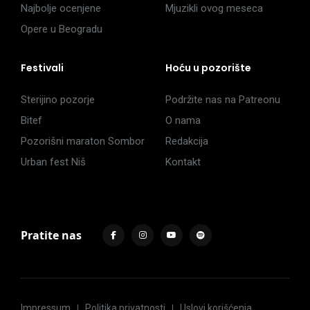
Najbolje ocenjene
Mjuzikli ovog meseca
Opere u Beogradu
Festivali
Hoću u pozorište
Sterijino pozorje
Podržite nas na Patreonu
Bitef
O nama
Pozorišni maraton Sombor
Redakcija
Urban fest Niš
Kontakt
Pratite nas
Impressum
Politika privatnosti
Uslovi korišćenja