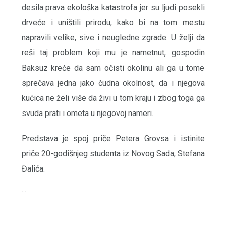
desila prava ekološka katastrofa jer su ljudi posekli
drveće i uništili prirodu, kako bi na tom mestu
napravili velike, sive i neugledne zgrade. U želji da
reši taj problem koji mu je nametnut, gospodin
Baksuz kreće da sam očisti okolinu ali ga u tome
sprečava jedna jako čudna okolnost, da i njegova
kućica ne želi više da živi u tom kraju i zbog toga ga
svuda prati i ometa u njegovoj nameri.
Predstava je spoj priče Petera Grovsa i istinite
priče 20-godišnjeg studenta iz Novog Sada, Stefana
Đalića.
...