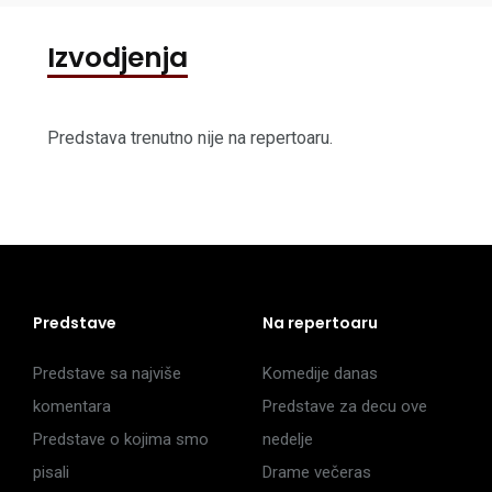
Izvodjenja
Predstava trenutno nije na repertoaru.
Predstave
Na repertoaru
Predstave sa najviše
Komedije danas
komentara
Predstave za decu ove
Predstave o kojima smo
nedelje
pisali
Drame večeras