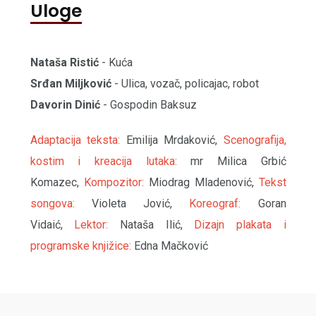
Uloge
Nataša Ristić
- Kuća
Srđan Miljković
- Ulica, vozač, policajac, robot
Davorin Dinić
- Gospodin Baksuz
Adaptacija teksta:
Emilija Mrdaković,
Scenografija,
kostim i kreacija lutaka:
mr Milica Grbić
Komazec,
Kompozitor:
Miodrag Mladenović,
Tekst
songova:
Violeta Jović,
Koreograf:
Goran
Vidaić,
Lektor:
Nataša Ilić,
Dizajn plakata i
programske knjižice:
Edna Mačković