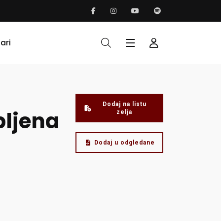
ari
Dodaj na listu
bljena
zelja
Dodaj u odgledane