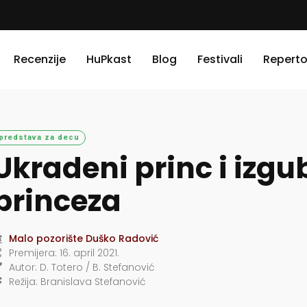
Recenzije
HuPkast
Blog
Festivali
Reperto
predstava za decu
Ukradeni princ i izgu
princeza
Malo pozorište Duško Radović
Premijera:
16. april 2021.
Autor:
D. Totero / B. Stefanović
Režija:
Branislava Stefanović