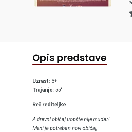
P
Opis predstave
Uzrast:
5+
Trajanje:
55'
Reč rediteljke
A drevni običaj uopšte nije mudar!
Meni je potreban novi običaj,