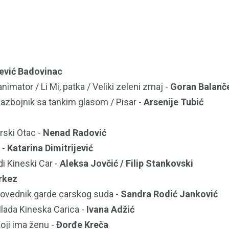
jević Badovinac
nimator / Li Mi, patka / Veliki zeleni zmaj -
Goran Balanč
 Razbojnik sa tankim glasom / Pisar -
Arsenije Tubić
rski Otac -
Nenad Radović
 -
Katarina Dimitrijević
di Kineski Car -
Aleksa Jovčić / Filip Stankovski
rkez
apovednik garde carskog suda -
Sandra Rodić Janković
Mlada Kineska Carica -
Ivana Adžić
oji ima ženu -
Đorđe Kreča