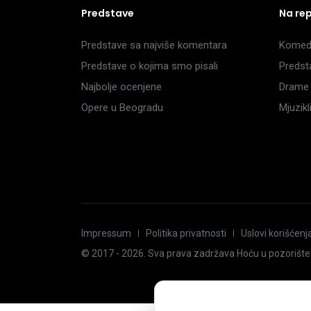
Predstave
Na re
Predstave sa najviše komentara
Komedi
Predstave o kojima smo pisali
Predst
Najbolje ocenjene
Drame 
Opere u Beogradu
Mjuzik
Impressum
Politika privatnosti
Uslovi korišćenj
© 2017 -
2026
. Sva prava zadržava Hoću u pozorište