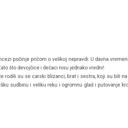
incezi počinje pričom o velikoj nepravdi: U davna vremen
to što devojčice i dečaci nisu jednako vredni!
rodili su se carski blizanci, brat i sestra, koji su bili 
ešku sudbinu i veliku reku i ogromnu glad i putovanje kr