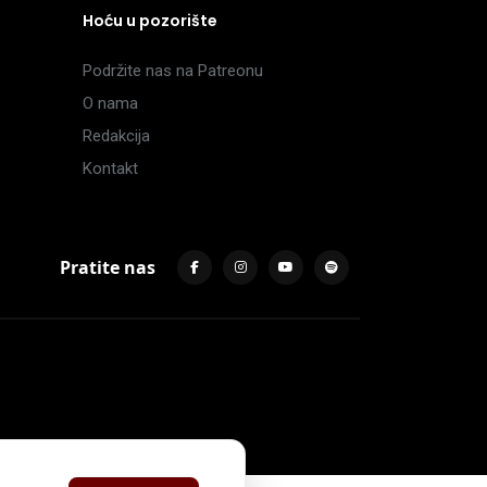
Hoću u pozorište
Podržite nas na Patreonu
O nama
Redakcija
Kontakt
Pratite nas