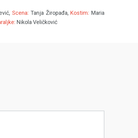
šević,
Scena:
Tanja Žiropađa,
Kostim:
Maria
raljke:
Nikola Veličković