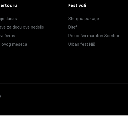
pertoaru
Festivali
je danas
Sterijino pozorje
ave za decu ove nedelje
Bitef
večeras
Pozorišni maraton Sombor
li ovog meseca
Urban fest Niš
a
.