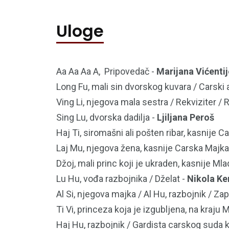
Uloge
Aa Aa Aa A, Pripovedač -
Marijana Vićenti
Long Fu, mali sin dvorskog kuvara / Carski a
Ving Li, njegova mala sestra / Rekviziter /
Sing Lu, dvorska dadilja -
Ljiljana Peroš
Haj Ti, siromašni ali pošten ribar, kasnije Ca
Laj Mu, njegova žena, kasnije Carska Majka
Džoj, mali princ koji je ukraden, kasnije Mla
Lu Hu, vođa razbojnika / Dželat -
Nikola Ke
Al Si, njegova majka / Al Hu, razbojnik / Z
Ti Vi, princeza koja je izgubljena, na kraju 
Haj Hu, razbojnik / Gardista carskog suda k