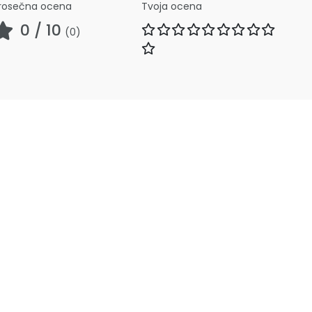
rosečna ocena
Tvoja ocena
0
/ 10
(
0
)