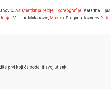
fanović,
Asistentkinja režije i koreografije:
Katarina Ilija
kinje:
Martina Malobović,
Muzika:
Dragana Jovanović,
Uda
 prvi koji će podeliti svoj utisak.