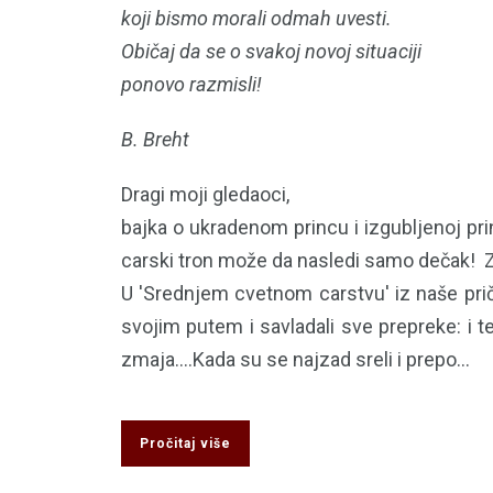
koji bismo morali odmah uvesti.
Običaj da se o svakoj novoj situaciji
ponovo razmisli!
B. Breht
Dragi moji gledaoci,
bajka o ukradenom princu i izgubljenoj pr
carski tron može da nasledi samo dečak! Za
U 'Srednjem cvetnom carstvu' iz naše priče 
svojim putem i savladali sve prepreke: i t
zmaja....Kada su se najzad sreli i prepo...
Pročitaj više