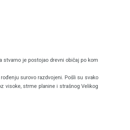
a stvarno je postojao drevni običaj po kom
na rođenju surovo razdvojeni. Pošli su svako
oz visoke, strme planine i strašnog Velikog