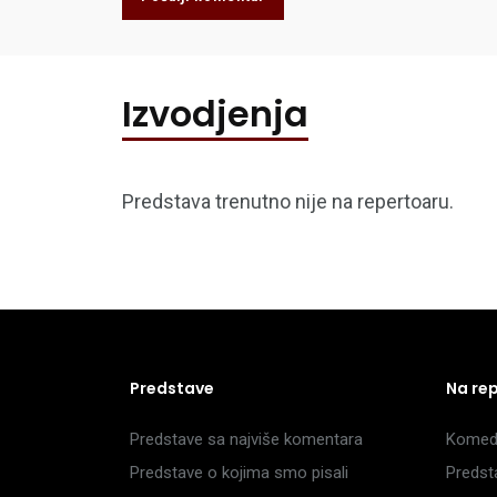
Izvodjenja
Predstava trenutno nije na repertoaru.
Predstave
Na re
Predstave sa najviše komentara
Komedi
Predstave o kojima smo pisali
Predst