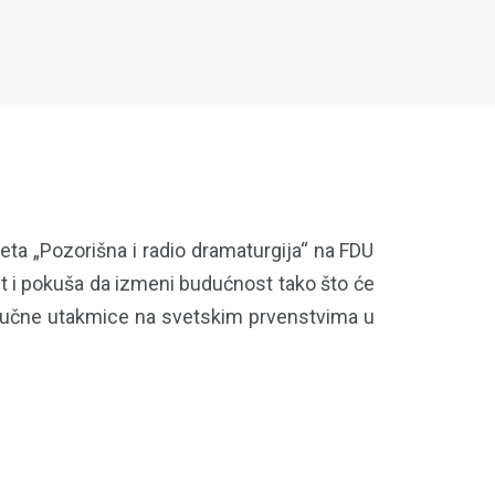
eta „Pozorišna i radio dramaturgija“ na FDU
lost i pokuša da izmeni budućnost tako što će
 ključne utakmice na svetskim prvenstvima u