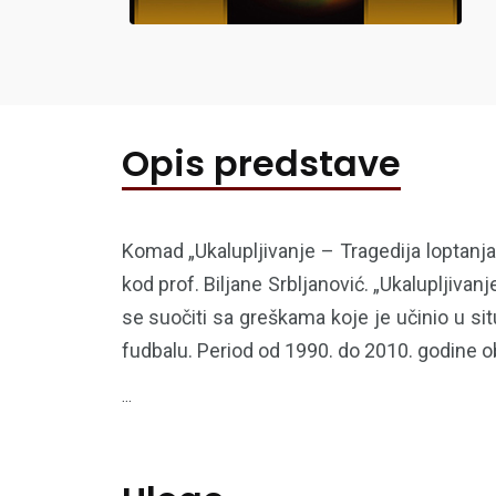
Opis predstave
Komad „Ukalupljivanje – Tragedija loptanja
kod prof. Biljane Srbljanović. „Ukalupljivan
se suočiti sa greškama koje je učinio u si
fudbalu. Period od 1990. do 2010. godine ob
...