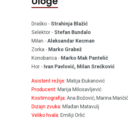
Uloge
Draško -
Strahinja Blažić
Selektor -
Stefan Bundalo
Milan -
Aleksandar Kecman
Zorka -
Marko Grabež
Konobarica -
Marko Mak Pantelić
Hor -
Ivan Pavlović, Milan Srećković
Asistent režije:
Matija Đukanović
Producent:
Marija Milosavljević
Kostimografija:
Ana Božović, Marina Mariči
Dizajn zvuka:
Mlađan Matavulj
Veliko hvala:
Emiliji Orlić