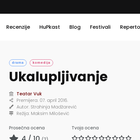
Recenzije
HuPkast
Blog
Festivali
Reperto
drama
komedija
Ukalupljivanje
Teatar Vuk
Premijera:
07. april 2016.
Autor:
Strahinja Madžarević
Režija:
Maksim Milošević
Prosečna ocena
Tvoja ocena
4
/ 10
(
2
)