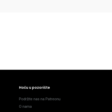
Hoću u pozorište
Podržite nas na Patreonu
O nama