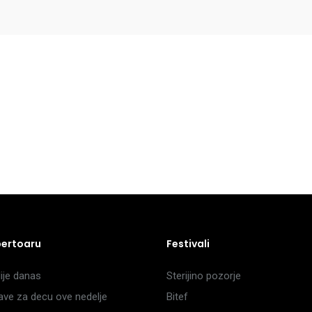
pertoaru
Festivali
je danas
Sterijino pozorje
ave za decu ove nedelje
Bitef