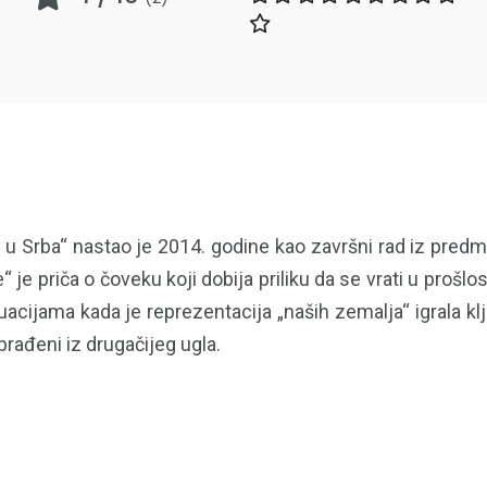
 u Srba“ nastao je 2014. godine kao završni rad iz predm
je“ je priča o čoveku koji dobija priliku da se vrati u proš
tuacijama kada je reprezentacija „naših zemalja“ igrala
rađeni iz drugačijeg ugla.