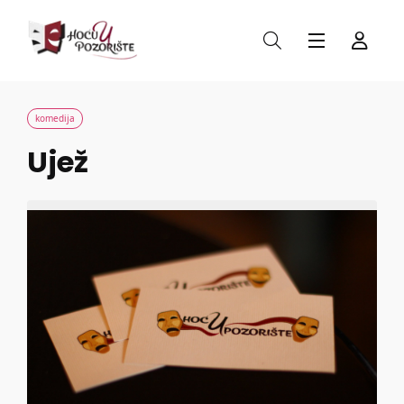
komedija
Ujež