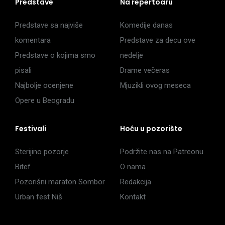
Predstave
Na repertoaru
Predstave sa najviše
Komedije danas
komentara
Predstave za decu ove
Predstave o kojima smo
nedelje
pisali
Drame večeras
Najbolje ocenjene
Mjuzikli ovog meseca
Opere u Beogradu
Festivali
Hoću u pozorište
Sterijino pozorje
Podržite nas na Patreonu
Bitef
O nama
Pozorišni maraton Sombor
Redakcija
Urban fest Niš
Kontakt