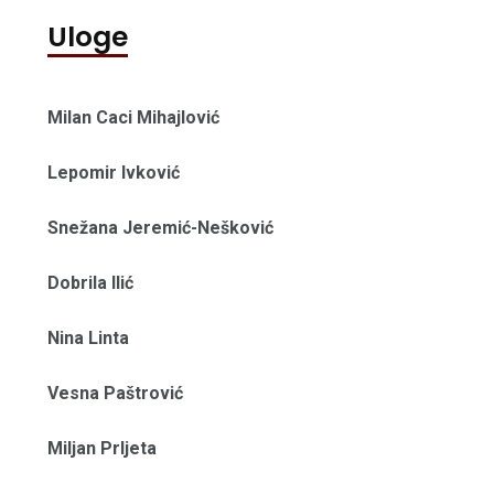
Uloge
Milan Caci Mihajlović
Lepomir Ivković
Snežana Jeremić-Nešković
Dobrila Ilić
Nina Linta
Vesna Paštrović
Miljan Prljeta