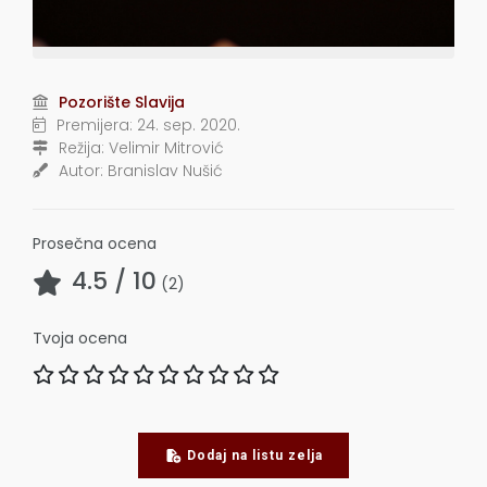
Pozorište Slavija
Premijera:
24. sep. 2020.
Režija:
Velimir Mitrović
Autor:
Branislav Nušić
Prosečna ocena
4.5
/ 10
(
2
)
Tvoja ocena
Dodaj na listu zelja