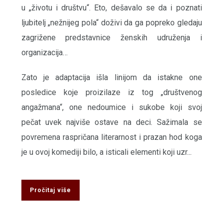
u „životu i društvu“. Eto, dešavalo se da i poznati
ljubitelj „nežnijeg pola“ doživi da ga popreko gledaju
zagrižene predstavnice ženskih udruženja i
organizacija…
Zato je adaptacija išla linijom da istakne one
posledice koje proizilaze iz tog „društvenog
angažmana“, one nedoumice i sukobe koji svoj
pečat uvek najviše ostave na deci. Sažimala se
povremena raspričana literarnost i prazan hod koga
je u ovoj komediji bilo, a isticali elementi koji uzr...
Pročitaj više