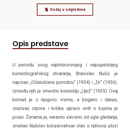
Dodaj u odgledane
Opis predstave
U periodu svog najintenzivnijeg i najuspešnijeg
komediografskog stvaranja, Branislav Nušić je
napisao „Ožalošćenu porodicu“ (1934) i „Dr“ (1936).
Između njih je smestio komediju „Ujež“ (1935). Ovaj
komad je u njegovo vreme, a bogami i danas,
izazivao otpore i kritike upravo onih o kojima je
pisao. Ženama je, naravno zavisno od ugla gledanja,
smetao Nušićev konzervativan stav o njihovoj ulozi