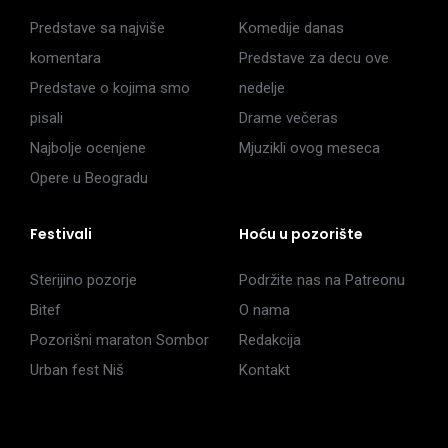
Predstave sa najviše
Komedije danas
komentara
Predstave za decu ove
Predstave o kojima smo
nedelje
pisali
Drame večeras
Najbolje ocenjene
Mjuzikli ovog meseca
Opere u Beogradu
Festivali
Hoću u pozorište
Sterijino pozorje
Podržite nas na Patreonu
Bitef
O nama
Pozorišni maraton Sombor
Redakcija
Urban fest Niš
Kontakt