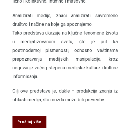
lično i kolektivno. Intimno i masovno.
Analizirati medije, znači analizirati savremeno
društvo i načine na koje ga spoznajemo.
Tako predstava ukazuje na ključne fenomene života
u medijatizovanom svetu, što je put ka
postmodernoj pismenosti, odnosno veštinama
prepoznavanja medijskih manipulacija, kroz
negovanje većeg stepena medijske kulture i kulture
informisanja.
Cilj ove predstave je, dakle – produkcija znanja iz
oblasti medija, što možda može biti preventiv...
Pročitaj više