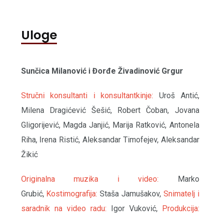
Uloge
Sunčica Milanović i Đorđe Živadinović Grgur
Stručni konsultanti i konsultantkinje:
Uroš Antić,
Milena Dragićević Šešić, Robert Čoban, Jovana
Gligorijević, Magda Janjić, Marija Ratković, Antonela
Riha, Irena Ristić, Aleksandar Timofejev, Aleksandar
Žikić
Originalna muzika i video:
Marko
Grubić,
Kostimografija:
Staša Jamušakov,
Snimatelj i
saradnik na video radu:
Igor Vuković,
Produkcija: