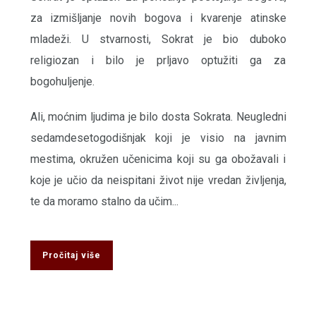
za izmišljanje novih bogova i kvarenje atinske
mladeži. U stvarnosti, Sokrat je bio duboko
religiozan i bilo je prljavo optužiti ga za
bogohuljenje.
Ali, moćnim ljudima je bilo dosta Sokrata. Neugledni
sedamdesetogodišnjak koji je visio na javnim
mestima, okružen učenicima koji su ga obožavali i
koje je učio da neispitani život nije vredan življenja,
te da moramo stalno da učim...
Pročitaj više