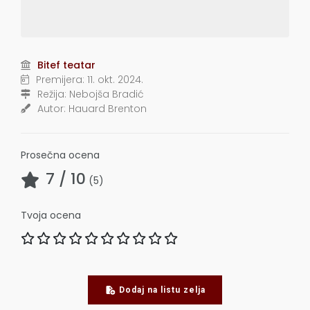
Bitef teatar
Premijera:
11. okt. 2024.
Režija:
Nebojša Bradić
Autor:
Hauard Brenton
Prosečna ocena
7
/ 10
(
5
)
Tvoja ocena
Dodaj na listu zelja