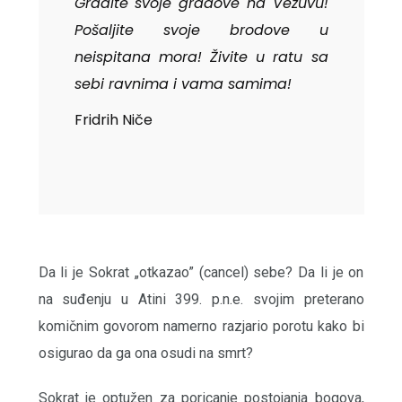
Gradite svoje gradove na Vezuvu!
Pošaljite svoje brodove u
neispitana mora! Živite u ratu sa
sebi ravnima i vama samima!
Fridrih Niče
Da li je Sokrat „otkazao” (cancel) sebe? Da li je on
na suđenju u Atini 399. p.n.e. svojim preterano
komičnim govorom namerno razjario porotu kako bi
osigurao da ga ona osudi na smrt?
Sokrat je optužen za poricanje postojanja bogova,