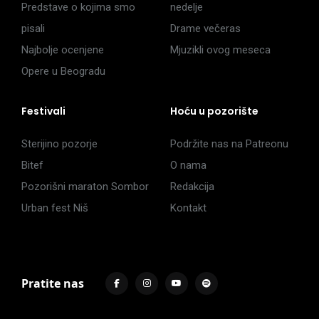
Predstave o kojima smo
nedelje
pisali
Drame večeras
Najbolje ocenjene
Mjuzikli ovog meseca
Opere u Beogradu
Festivali
Hoću u pozorište
Sterijino pozorje
Podržite nas na Patreonu
Bitef
O nama
Pozorišni maraton Sombor
Redakcija
Urban fest Niš
Kontakt
Pratite nas