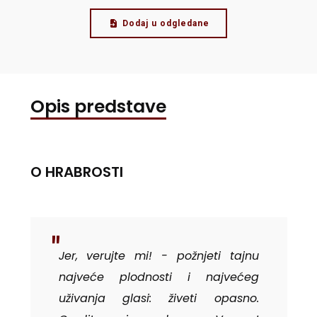
Dodaj u odgledane
Opis predstave
O HRABROSTI
Jer, verujte mi! - požnjeti tajnu
najveće plodnosti i najvećeg
uživanja glasi: živeti opasno.