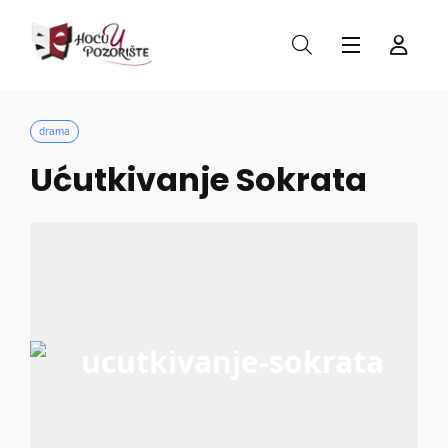
drama
Ućutkivanje Sokrata