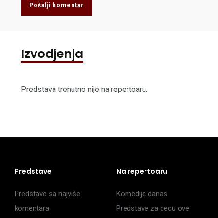
Pošalji komentar
Izvodjenja
Predstava trenutno nije na repertoaru.
Predstave
Na repertoaru
Predstave sa najviše
Komedije danas
komentara
Predstave za decu ove