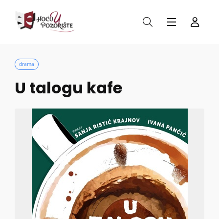
drama
U talogu kafe