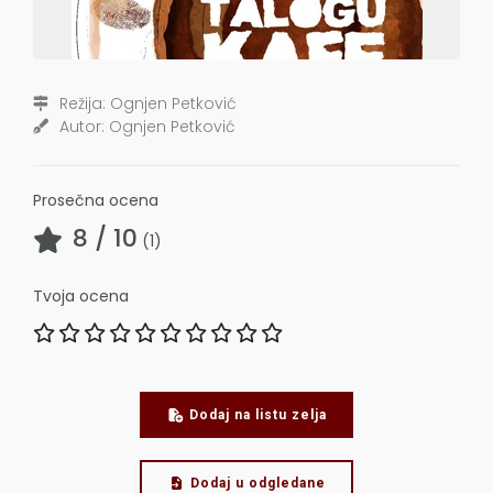
Režija:
Ognjen Petković
Autor:
Ognjen Petković
Prosečna ocena
8
/ 10
(
1
)
Tvoja ocena
Dodaj na listu zelja
Dodaj u odgledane