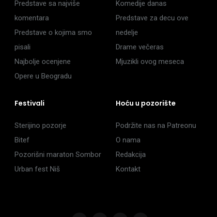
Predstave sa najviše
Komedije danas
komentara
Predstave za decu ove
Predstave o kojima smo
nedelje
pisali
Drame večeras
Najbolje ocenjene
Mjuzikli ovog meseca
Opere u Beogradu
Festivali
Hoću u pozorište
Sterijino pozorje
Podržite nas na Patreonu
Bitef
O nama
Pozorišni maraton Sombor
Redakcija
Urban fest Niš
Kontakt