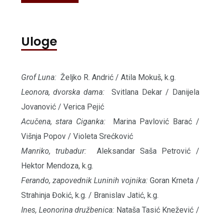
Uloge
Grof Luna:
Željko R. Andrić / Atila Mokuš, k.g.
Leonora, dvorska dama:
Svitlana Dekar / Danijela
Jovanović / Verica Pejić
Acučena, stara Ciganka:
Marina Pavlović Barać /
Višnja Popov / Violeta Srećković
Manriko, trubadur:
Aleksandar Saša Petrović /
Hektor Mendoza, k.g.
Ferando, zapovednik Luninih vojnika:
Goran Krneta /
Strahinja Đokić, k.g. / Branislav Jatić, k.g.
Ines, Leonorina družbenica:
Nataša Tasić Knežević /