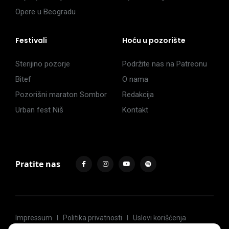
Opere u Beogradu
Festivali
Hoću u pozorište
Sterijino pozorje
Podržite nas na Patreonu
Bitef
O nama
Pozorišni maraton Sombor
Redakcija
Urban fest Niš
Kontakt
Pratite nas
Impressum
Politika privatnosti
Uslovi korišćenja