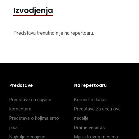
Izvodjenja
Predstava trenutno nije na repertoaru.
Predstave
Na repertoaru
Predstave sa najviše
Komedije danas
komentara
Predstave za decu ove
Predstave o kojima smo
nedelje
pisali
Drame večeras
Najbolje ocenjene
Mjuzikli ovog meseca