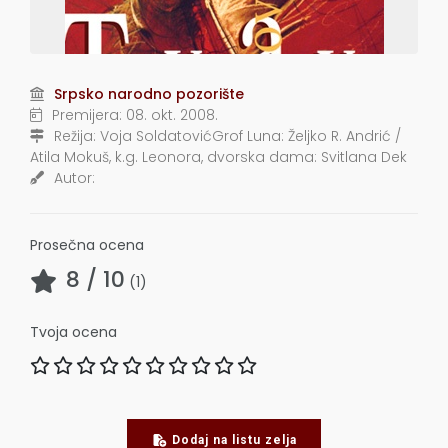
Srpsko narodno pozorište
Premijera:
08. okt. 2008.
Režija:
Voja SoldatovićGrof Luna: Željko R. Andrić /
Atila Mokuš, k.g. Leonora, dvorska dama: Svitlana Dek
Autor:
Prosečna ocena
8
/ 10
(
1
)
Tvoja ocena
Dodaj na listu zelja