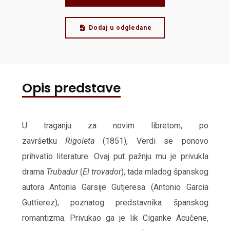
Dodaj u odgledane
Opis predstave
U traganju za novim libretom, po
završetku
Rigoleta
(1851), Verdi se ponovo
prihvatio literature. Ovaj put pažnju mu je privukla
drama
Trubadur
(
El trovador
), tada mladog španskog
autora Antonia Garsije Gutjeresa (Antonio Garcia
Guttierez), poznatog predstavnika španskog
romantizma. Privukao ga je lik Ciganke Acučene,