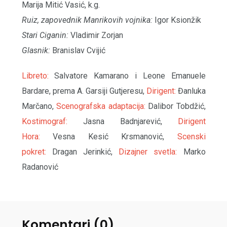
Marija Mitić Vasić, k.g.
Ruiz, zapovednik Manrikovih vojnika:
Igor Ksionžik
Stari Ciganin:
Vladimir Zorjan
Glasnik:
Branislav Cvijić
Libreto:
Salvatore Kamarano i Leone Emanuele
Bardare, prema A. Garsiji Gutjeresu,
Dirigent:
Đanluka
Marčano,
Scenografska adaptacija:
Dalibor Tobdžić,
Kostimograf:
Jasna Badnjarević,
Dirigent
Hora:
Vesna Kesić Krsmanović,
Scenski
pokret:
Dragan Jerinkić,
Dizajner svetla:
Marko
Radanović
Komentari (0)