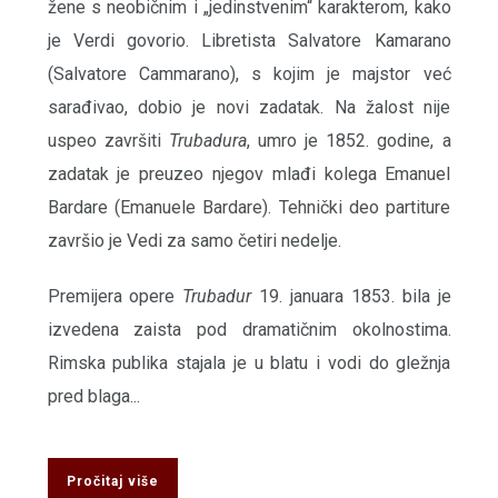
žene s neobičnim i „jedinstvenim“ karakterom, kako
je Verdi govorio. Libretista Salvatore Kamarano
(Salvatore Cammarano), s kojim je majstor već
sarađivao, dobio je novi zadatak. Na žalost nije
uspeo završiti
Trubadura
, umro je 1852. godine, a
zadatak je preuzeo njegov mlađi kolega Emanuel
Bardare (Emanuele Bardare). Tehnički deo partiture
završio je Vedi za samo četiri nedelje.
Premijera opere
Trubadur
19. januara 1853. bila je
izvedena zaista pod dramatičnim okolnostima.
Rimska publika stajala je u blatu i vodi do gležnja
pred blaga...
Pročitaj više