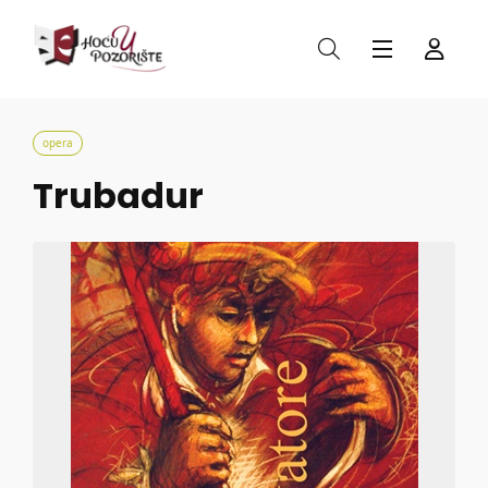
opera
Trubadur