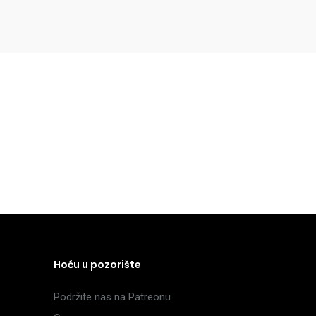
Hoću u pozorište
Podržite nas na Patreonu