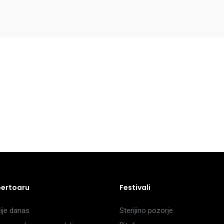
pertoaru
Festivali
je danas
Sterijino pozorje