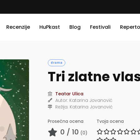
Recenzije
HuPkast
Blog
Festivali
Reperto
drama
Tri zlatne vlas
Teatar Ulica
Autor:
Katarina Jovanović
Režija:
Katarina Jovanović
Prosečna ocena
Tvoja ocena
0
/ 10
(
0
)