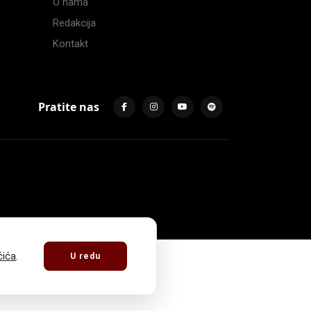
O nama
Redakcija
Kontakt
Pratite nas
čića
.
U redu