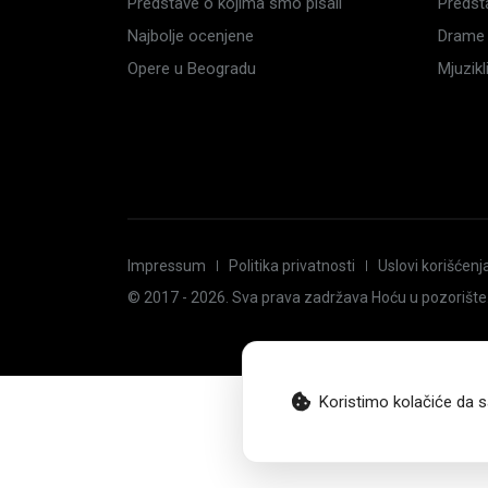
Predstave o kojima smo pisali
Predst
Najbolje ocenjene
Drame 
Opere u Beogradu
Mjuzik
Impressum
Politika privatnosti
Uslovi korišćenj
© 2017 -
2026
. Sva prava zadržava Hoću u pozorište
Koristimo kolačiće da s