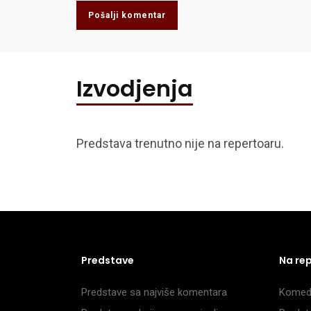
Pošalji komentar
Izvodjenja
Predstava trenutno nije na repertoaru.
Predstave
Na re
Predstave sa najviše komentara
Komedi