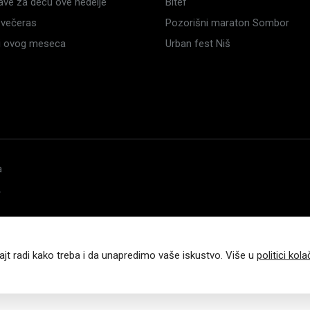
ave za decu ove nedelje
Bitef
večeras
Pozorišni maraton Sombor
li ovog meseca
Urban fest Niš
a
.
ajt radi kako treba i da unapredimo vaše iskustvo. Više u
politici kola