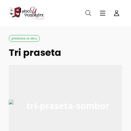
predstava za decu
Tri praseta