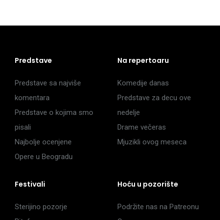
Predstave
Na repertoaru
Predstave sa najviše
Komedije danas
komentara
Predstave za decu ove
Predstave o kojima smo
nedelje
pisali
Drame večeras
Najbolje ocenjene
Mjuzikli ovog meseca
Opere u Beogradu
Festivali
Hoću u pozorište
Sterijino pozorje
Podržite nas na Patreonu