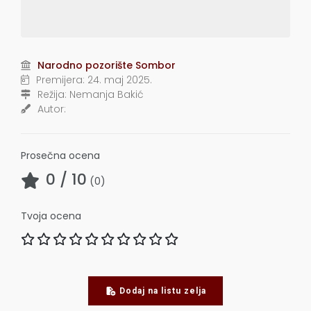
Narodno pozorište Sombor
Premijera:
24. maj 2025.
Režija:
Nemanja Bakić
Autor:
Prosečna ocena
0
/ 10
(
0
)
Tvoja ocena
Dodaj na listu zelja