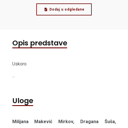
Dodaj u odgledane
Opis predstave
Uskoro
...
Uloge
Milijana Makević Mirkov, Dragana Šuša,