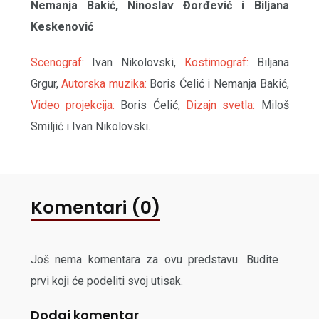
Nemanja Bakić, Ninoslav Đorđević i Biljana
Keskenović
Scenograf:
Ivan Nikolovski,
Kostimograf:
Biljana
Grgur,
Autorska muzika:
Boris Ćelić i Nemanja Bakić,
Video projekcija:
Boris Ćelić,
Dizajn svetla:
Miloš
Smiljić i Ivan Nikolovski.
Komentari (0)
Još nema komentara za ovu predstavu. Budite
prvi koji će podeliti svoj utisak.
Dodaj komentar