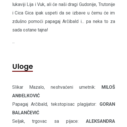
lukaviji Lija i Vuk, ali će naši dragi Gudonije, Trutonije
i Cica Gica ipak uspeti da se izbave u čemu će im
zdušno pomoći papagaj Arčibald i... pa neka to za
sada ostane tajna!
...
Uloge
Slikar Mazalo, neshvaćeni umetnik:
MILOŠ
ANĐELКOVIĆ
Papagaj Arčibald, tekstopisac plagijator:
GORAN
BALANČEVIĆ
Seljak, trgovac sa pijace:
ALEКSANDRA