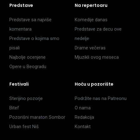
Predstave
Na repertoaru
Predstave sa najviše
Komedije danas
komentara
Predstave za decu ove
Predstave o kojima smo
nedelje
pisali
Drame večeras
Najbolje ocenjene
Mjuzikli ovog meseca
Opere u Beogradu
Festivali
Hoću u pozorište
Sterijino pozorje
Podržite nas na Patreonu
Bitef
O nama
Pozorišni maraton Sombor
Redakcija
Urban fest Niš
Kontakt