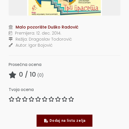
Malo pozorište Duško Radović
Premijera:
12. dec. 2014.
Režija:
Dragoslav Todorović
Autor:
Igor Bojović
Prosečna ocena
0
/ 10
(
0
)
Tvoja ocena
Dodaj na listu zelja