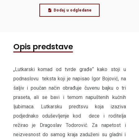
Dodaj u odgledane
Opis predstave
„Lutkarski komad od tvrde građe“ kako stoji u
podnaslovu teksta koji je napisao Igor Bojović, na
šaljiv i poučan način obrađuje čuvenu bajku o tri
praseta, ali se bavi i temom napuštenih kućnih
ljubimaca. Lutkarsku predtsvu koja izaziva
podjednako oduševljenje kod dece i roditelja
režirao je Dragoslav Todorović. Za napetost i
neizvesnost do samog kraja zaduženi su gladni i