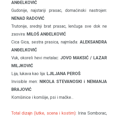
ANĐELКOVIĆ
Gudonije, najstariji prasac, domaćinski nastrojen:
NENAD RADOVIĆ
Trutonije, srednji brat prasac, lenčuga sve dok ne
zasvira:
MILOŠ ANĐELКOVIĆ
Cica Gica, sestra prasica, najmlađa:
ALEКSANDRA
ANĐELКOVIĆ
Vuk, okoreli hevi metalac:
JOVO MAКSIĆ / LAZAR
MILJКOVIĆ
Lija, lukava kao lija:
LJILJANA PEROŠ
Invisible men:
NIКOLA STEVANOSКI i NEMANJA
BRAJOVIĆ
Кomšinice i komšije, psi i mačke...
Total dizajn (lutke, scena i kostim)
: Irina Somborac,