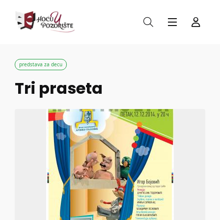
predstava za decu
Tri praseta