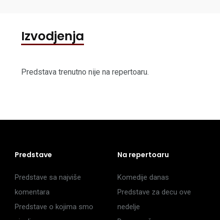
Izvodjenja
Predstava trenutno nije na repertoaru.
Predstave
Na repertoaru
Predstave sa najviše
Komedije danas
komentara
Predstave za decu ove
Predstave o kojima smo
nedelje