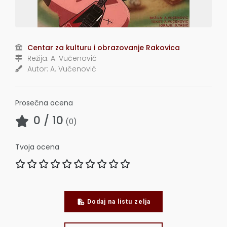
Centar za kulturu i obrazovanje Rakovica
Režija:
A. Vučenović
Autor:
A. Vučenović
Prosečna ocena
0
/ 10
(
0
)
Tvoja ocena
Dodaj na listu zelja