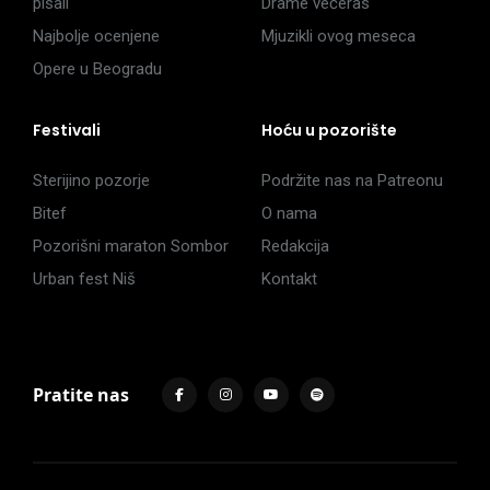
pisali
Drame večeras
Najbolje ocenjene
Mjuzikli ovog meseca
Opere u Beogradu
Festivali
Hoću u pozorište
Sterijino pozorje
Podržite nas na Patreonu
Bitef
O nama
Pozorišni maraton Sombor
Redakcija
Urban fest Niš
Kontakt
Pratite nas