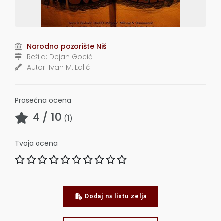
Narodno pozorište Niš
Režija:
Dejan Gocić
Autor:
Ivan M. Lalić
Prosečna ocena
4
/ 10
(
1
)
Tvoja ocena
Dodaj na listu zelja