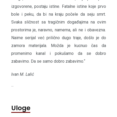
izgovorene, postaju istine. Fatalne istine koje prvo
bole i peku, da bi na kraju počele da seju smrt.
Svaka sličnost sa tragičnim događajima na ovim
prostorima je, naravno, namerna, ali ne i obavezna.
Naime serijal već prilično dugo traje, došlo je do
zamora materijala. Možda je kucnuo čas da
promenimo kanal i pokušamo da se dobro
zabavimo. Da se samo dobro zabavimo.“
Ivan M. Lalić
...
Uloge