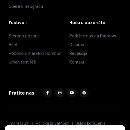
Opere u Beogradu
Festivali
Hoću u pozorište
Sterijino pozorje
Podržite nas na Patreonu
Bitef
O nama
Pozorišni maraton Sombor
Redakcija
Urban fest Niš
Kontakt
Pratite nas
Impressum
Politika privatnosti
Uslovi korišćenja