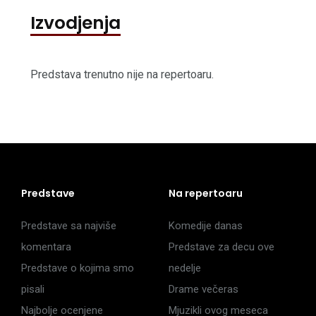
Izvodjenja
Predstava trenutno nije na repertoaru.
Predstave
Na repertoaru
Predstave sa najviše
Komedije danas
komentara
Predstave za decu ove
Predstave o kojima smo
nedelje
pisali
Drame večeras
Najbolje ocenjene
Mjuzikli ovog meseca