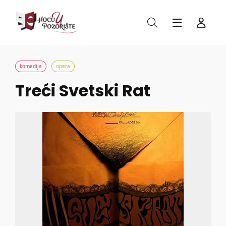
komedija
opera
Treći Svetski Rat