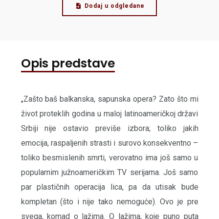
Dodaj u odgledane
Opis predstave
„Zašto baš balkanska, sapunska opera? Zato što mi
život proteklih godina u maloj latinoameričkoj državi
Srbiji nije ostavio previše izbora; toliko jakih
emocija, raspaljenih strasti i surovo konsekventno –
toliko besmislenih smrti, verovatno ima još samo u
popularnim južnoameričkim TV serijama. Još samo
par plastičnih operacija lica, pa da utisak bude
kompletan (što i nije tako nemoguće). Ovo je pre
svega, komad o lažima. O lažima, koje puno puta