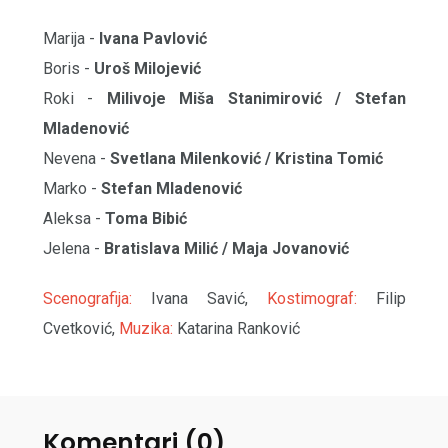
Marija -
Ivana Pavlović
Boris -
Uroš Milojević
Roki -
Milivoje Miša Stanimirović / Stefan
Mladenović
Nevena -
Svetlana Milenković / Kristina Tomić
Marko -
Stefan Mladenović
Aleksa -
Toma Bibić
Jelena -
Bratislava Milić / Maja Jovanović
Scenografija:
Ivana Savić,
Kostimograf:
Filip
Cvetković,
Muzika:
Katarina Ranković
Komentari (0)