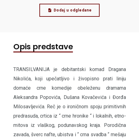
Dodaj u odgledane
Opis predstave
TRANSILVANIJA je debitantski komad Dragana
Nikolića, koji upečatlјivo i živopisno prati liniju
domaće crne komedije obeleženu dramama
Aleksandra Popovića, Dušana Kovačevića i Đorđa
Milosavlјevića. Reč je o ironičnom spoju primitivnih
predrasuda, crtica iz “ crne hronike “ i lokalnih, etno-
mitova iz vlaškog, podunavskog kraja. Porodična
zavada, šverc nafte, ubistva i “ crna svadba “ mešaju