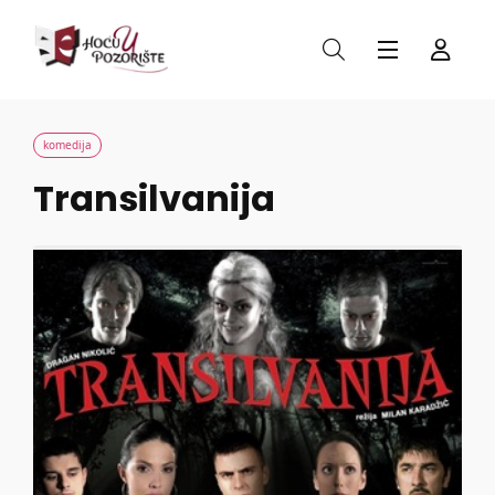
komedija
Transilvanija