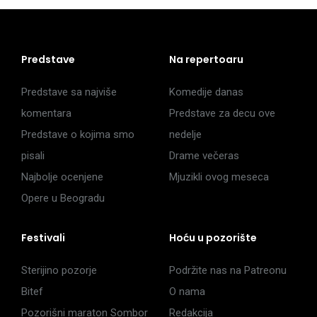
Predstave
Na repertoaru
Predstave sa najviše
Komedije danas
komentara
Predstave za decu ove
Predstave o kojima smo
nedelje
pisali
Drame večeras
Najbolje ocenjene
Mjuzikli ovog meseca
Opere u Beogradu
Festivali
Hoću u pozorište
Sterijino pozorje
Podržite nas na Patreonu
Bitef
O nama
Pozorišni maraton Sombor
Redakcija