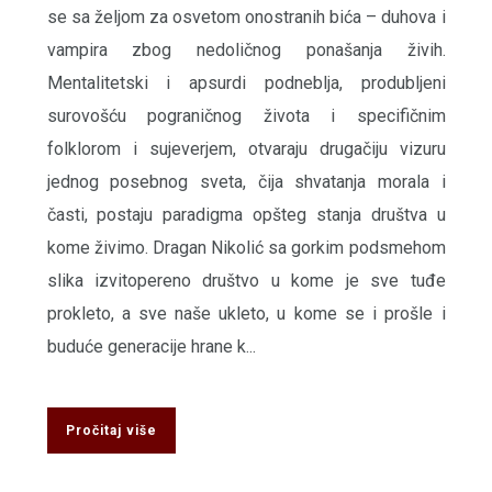
se sa želјom za osvetom onostranih bića – duhova i
vampira zbog nedoličnog ponašanja živih.
Mentalitetski i apsurdi podneblјa, produblјeni
surovošću pograničnog života i specifičnim
folklorom i sujeverjem, otvaraju drugačiju vizuru
jednog posebnog sveta, čija shvatanja morala i
časti, postaju paradigma opšteg stanja društva u
kome živimo. Dragan Nikolić sa gorkim podsmehom
slika izvitopereno društvo u kome je sve tuđe
prokleto, a sve naše ukleto, u kome se i prošle i
buduće generacije hrane k...
Pročitaj više