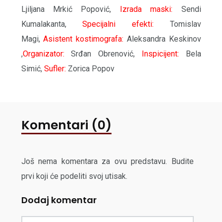
Ljiljana Mrkić Popović,
Izrada maski:
Sendi
Kumalakanta,
Specijalni efekti:
Tomislav
Magi,
Asistent kostimografa:
Aleksandra Keskinov
,
Organizator:
Srđan Obrenović,
Inspicijent:
Bela
Simić,
Sufler:
Zorica Popov
Komentari (0)
Još nema komentara za ovu predstavu. Budite
prvi koji će podeliti svoj utisak.
Dodaj komentar