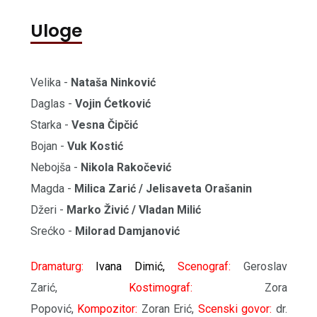
Uloge
Velika -
Nataša Ninković
Daglas -
Vojin Ćetković
Starka -
Vesna Čipčić
Bojan -
Vuk Kostić
Nebojša -
Nikola Rakočević
Magda -
Milica Zarić / Jelisaveta Orašanin
Džeri -
Marko Živić / Vladan Milić
Srećko -
Milorad Damjanović
Dramaturg:
Ivana Dimić,
Scenograf:
Geroslav
Zarić,
Kostimograf:
Zora
Popović,
Kompozitor:
Zoran Erić,
Scenski govor:
dr.