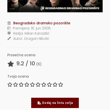
Beogradsko dramsko pozorište
Premijera:
16. jun 2006.
Režija:
Milan Karadžić
Autor:
Dragan Nikolić
Prosečna ocena
9.2
/ 10
(
6
)
Tvoja ocena
Dodaj na listu zelja