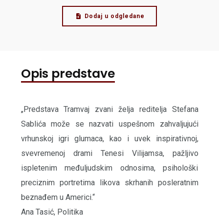
Dodaj u odgledane
Opis predstave
„Predstava Tramvaj zvani želja reditelja Stefana
Sablića može se nazvati uspešnom zahvaljujući
vrhunskoj igri glumaca, kao i uvek inspirativnoj,
svevremenoj drami Tenesi Vilijamsa, pažljivo
ispletenim međuljudskim odnosima, psihološki
preciznim portretima likova skrhanih posleratnim
beznađem u Americi.“
Ana Tasić, Politika