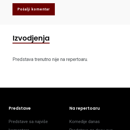
Pošalji komentar
Izvodjenja
Predstava trenutno nije na repertoaru.
Predstave
Na repertoaru
Predstave sa najviše
Komedije danas