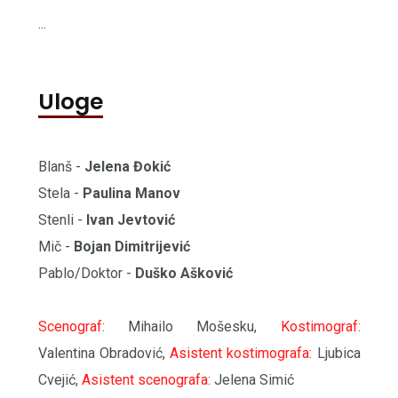
...
Uloge
Blanš -
Jelena Đokić
Stela -
Paulina Manov
Stenli -
Ivan Jevtović
Mič -
Bojan Dimitrijević
Pablo/Doktor -
Duško Ašković
Scenograf:
Mihailo Mošesku,
Kostimograf:
Valentina Obradović,
Asistent kostimografa:
Ljubica
Cvejić,
Asistent scenografa:
Jelena Simić